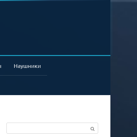
ы
Наушники
Поиск: