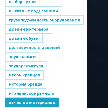
выбор кухни
высотные подъёмники
грузоподъёмность оборудования
дизайн интерьера
дизайн обуви
долговечность изделий
звукозаписи
звукорежиссура
игорь кравцов
история бренда
итальянское ремесло
качество материалов