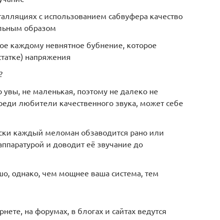
талляциях с использованием сабвуфера качество
альным образом
ное каждому невнятное бубнение, которое
статке) напряжения
?
го увы, не маленькая, поэтому не далеко не
реди любители качественного звука, может себе
ески каждый меломан обзаводится рано или
ппаратурой и доводит её звучание до
шо, однако, чем мощнее ваша система, тем
нете, на форумах, в блогах и сайтах ведутся