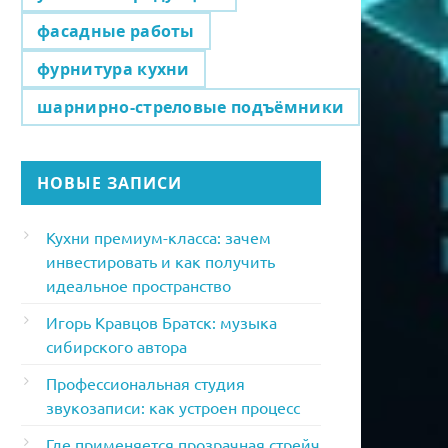
фасадные работы
фурнитура кухни
шарнирно-стреловые подъёмники
НОВЫЕ ЗАПИСИ
Кухни премиум-класса: зачем
инвестировать и как получить
идеальное пространство
Игорь Кравцов Братск: музыка
сибирского автора
Профессиональная студия
звукозаписи: как устроен процесс
Где применяется прозрачная стрейч