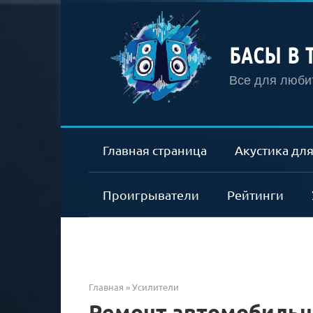
Перейти
к
контенту
БАСЫ В 
Все для любит
Главная страница
Акустика для
Проигрыватели
Рейтинги
Главная
»
Усилители
Ремонт автомобильн