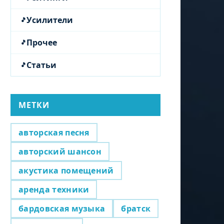
Усилители
Прочее
Статьи
МЕТКИ
авторская песня
авторский шансон
акустика помещений
аренда техники
бардовская музыка
братск