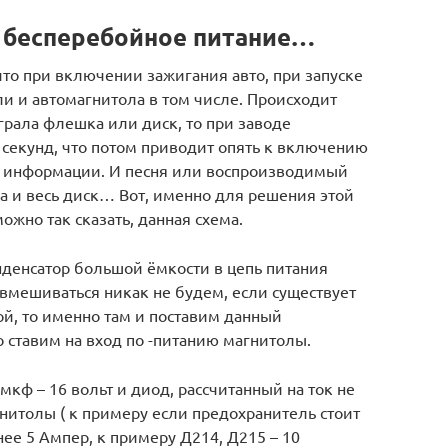
 бесперебойное питание…
что при включении зажигания авто, при запуске
ли и автомагнитола в том числе. Происходит
рала флешка или диск, то при заводе
 секунд, что потом приводит опять к включению
) информации. И песня или воспроизводимый
да и весь диск… Вот, именно для решения этой
ожно так сказать, данная схема.
нденсатор большой ёмкости в цепь питания
вмешиваться никак не будем, если существует
ой, то именно там и поставим данный
о ставим на вход по -питанию магнитолы.
мкф – 16 вольт и диод, рассчитанный на ток не
нитолы ( к примеру если предохранитель стоит
нее 5 Ампер, к примеру Д214, Д215 – 10