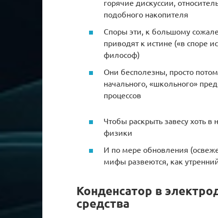
горячие дискуссии, относите
подобного накопителя
Споры эти, к большому сожал
приводят к истине («в споре и
философ)
Они бесполезны, просто потом
начального, «школьного» пре
процессов
Чтобы раскрыть завесу хоть в 
физики
И по мере обновления (освеже
мифы развеются, как утренни
Конденсатор в электро
средства