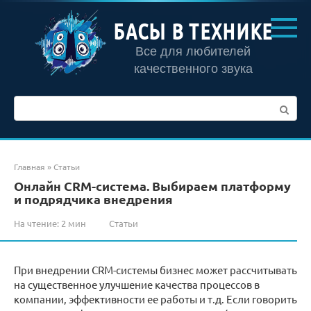
Перейти
к
БАСЫ В ТЕХНИКЕ
контенту
Все для любителей
качественного звука
Поиск:
Главная
»
Статьи
Онлайн CRM-система. Выбираем платформу
и подрядчика внедрения
На чтение:
2 мин
Статьи
При внедрении CRM-системы бизнес может рассчитывать
на существенное улучшение качества процессов в
компании, эффективности ее работы и т.д. Если говорить