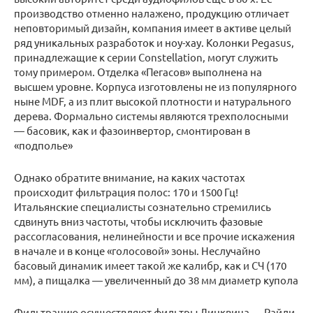
производство отменно налажено, продукцию отличает
неповторимый дизайн, компания имеет в активе целый
ряд уникальных разработок и ноу-хау. Колонки Pegasus,
принадлежащие к серии Constellation, могут служить
тому примером. Отделка «Пегасов» выполнена на
высшем уровне. Корпуса изготовлены не из популярного
ныне MDF, а из плит высокой плотности и натурального
дерева. Формально системы являются трехполосными
— басовик, как и фазоинвертор, смонтирован в
«подполье»
Однако обратите внимание, на каких частотах
происходит фильтрация полос: 170 и 1500 Гц!
Итальянские специалисты сознательно стремились
сдвинуть вниз частоты, чтобы исключить фазовые
рассогласования, нелинейности и все прочие искажения
в начале и в конце «голосовой» зоны. Неслучайно
басовый динамик имеет такой же калибр, как и СЧ (170
мм), а пищалка — увеличенный до 38 мм диаметр купола
Фильтрацию осуществляют фильтры Линквица — Райли