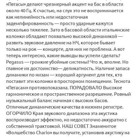
«Пегасы» делают чрезмерный акцент на бас в области
около 40 Гц. К счастью, на слух это не воспринимается
как нелинейность или недостаточная
задемпфированность — просто ударные кажутся
несколько тяжелее. Зато в басовой области итальянские
колонки обладают похвально высокой динамикой —
развить звуковое давление на НЧ, которое бывает
только на рок — концерте, для них не проблема. А вот
теперь интересно, какие выводы вы успели сделать?
Pegasus — громкие убойные системы? Что ж, вполне. Но
главное их достоинство— деликатность. Наличие запаса
динамики по низам — хороший аргумент для тех, кто
поставит эти колонки в просторном помещении. Теснота
«Пегасам» противопоказана. ПОРАДОВАЛО Высокое
гармоническое и пространственное разрешение. Ровный
музыкальный баланс начиная с высоких басов.
Отличные динамические качества в нижнем регистре.
ОГОРЧИЛО Края звукового диапазона эта акустика
воспроизводит эффектно, но недостаточно аккуратно с
собственной трактовкой. НАШ СОВЕТ Знаменитое
«Волшебство Chario» вы получите, установив акустику на