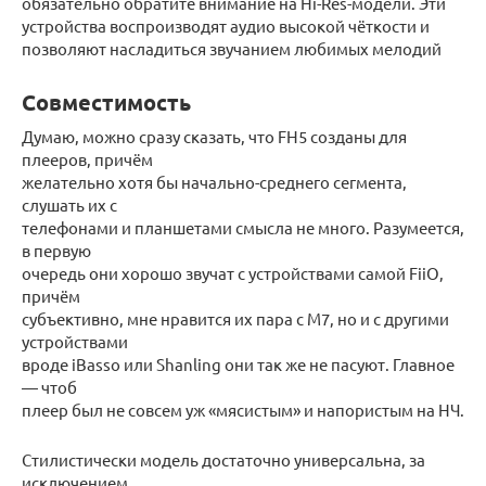
обязательно обратите внимание на Hi-Res-модели. Эти
устройства воспроизводят аудио высокой чёткости и
позволяют насладиться звучанием любимых мелодий
Совместимость
Думаю, можно сразу сказать, что FH5 созданы для
плееров, причём
желательно хотя бы начально-среднего сегмента,
слушать их с
телефонами и планшетами смысла не много. Разумеется,
в первую
очередь они хорошо звучат с устройствами самой FiiO,
причём
субъективно, мне нравится их пара с M7, но и с другими
устройствами
вроде iBasso или Shanling они так же не пасуют. Главное
— чтоб
плеер был не совсем уж «мясистым» и напористым на НЧ.
Стилистически модель достаточно универсальна, за
исключением