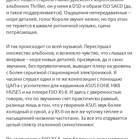
альбомом Thriller, он у меня в DSD и образе ISO SACD (да,
и такое поддерживается). Ощущения непередаваемые ‒
море деталей, голос Короля звучит нежно, но при этом
не теряется в шквале ритмичной музыки, сцена
потрясающая.
И так происходит со всей музыкой. Переслушал
множество альбомов, и возникло чувство, что слышал их
впервые ‒ море новых деталей, призвуков, да и само
звучание, без преувеличения, выводит плеер на уровень
с более серьезной стационарной электроникой. Я
часами слушал одни и те же композиции с помощью
ЦАП-а с усилителем для наушников ASUS EONE MKII
MUSES и на плеере FiiO X5-II. И здесь с уверенностью
говорю, что по звучанию счет практически равный,
разница лишь в том, что у творения ASUS звук более
холодный и сухой, а у X5-II он все же чуточку теплее и
насыщенней низкими частотами. За все это отдувается
целый спектр эталонной схемотехники:
По сравнению с FiiO X3-II, звук более насыщен мелкими