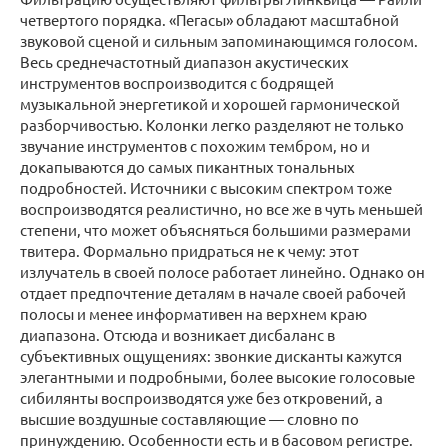
четвертого порядка. «Пегасы» обладают масштабной
звуковой сценой и сильным запоминающимся голосом.
Весь среднечастотный диапазон акустических
инструментов воспроизводится с бодрящей
музыкальной энергетикой и хорошей гармонической
разборчивостью. Колонки легко разделяют не только
звучание инструментов с похожим тембром, но и
докапываются до самых пикантных тональных
подробностей. Источники с высоким спектром тоже
воспроизводятся реалистично, но все же в чуть меньшей
степени, что может объясняться большими размерами
твитера. Формально придраться не к чему: этот
излучатель в своей полосе работает линейно. Однако он
отдает предпочтение деталям в начале своей рабочей
полосы и менее информативен на верхнем краю
диапазона. Отсюда и возникает дисбаланс в
субъективных ощущениях: звонкие дисканты кажутся
элегантными и подробными, более высокие голосовые
сибилянты воспроизводятся уже без откровений, а
высшие воздушные составляющие — словно по
принуждению. Особенности есть и в басовом регистре.