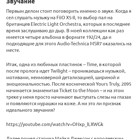
Звучание
Первым делом стоит поговорить именно о звуке. Когда я
сел слушать музыку на FiiO X5-II, то выбор пал на
британцев Electric Light Orchestra, которых в последнее
время заслушиваю до дыр. В моей коллекции как раз
имеется четыре альбома в формате 192/24, да и
подходящие для этого Audio-Technica MSR7 оказались на
месте.
Итак, одна из любимых пластинок ‒ Time, в которой
после пролога идет Twilight ‒ проникаешься музыкой,
мотивами, неимоверной детализацией, шириной и
эмоциональностью. После космической Yours Truly, 2095
начинается знаменитая Ticket to the Moon ‒ и на этом
треке у меня просто начинают выступать слезы на глазах
и появляются мурашки на коже. А ни это ли признак
идеального звучания?
https://youtube.com/watch?v=ONxp_lLXWGk
Далее пошел старина Майкл Джексон с королевским