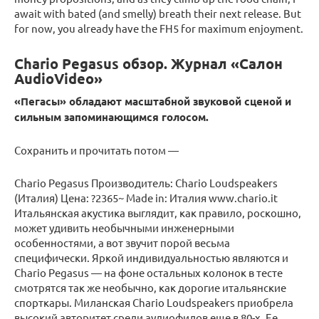
await with bated (and smelly) breath their next release. But
for now, you already have the FH5 for maximum enjoyment.
Chario Pegasus обзор. Журнал «Салон
AudioVideo»
«Пегасы» обладают масштабной звуковой сценой и
сильным запоминающимся голосом.
Сохранить и прочитать потом —
Chario Pegasus Производитель: Chario Loudspeakers
(Италия) Цена: ?2365~ Made in: Италия www.chario.it
Итальянская акустика выглядит, как правило, роскошно,
может удивить необычными инженерными
особенностями, а вот звучит порой весьма
специфически. Яркой индивидуальностью являются и
Chario Pegasus — на фоне остальных колонок в тесте
смотрятся так же необычно, как дорогие итальянские
спорткары. Миланская Chario Loudspeakers приобрела
высокий авторитет среди аудиофилов еще в 80-х. Ее