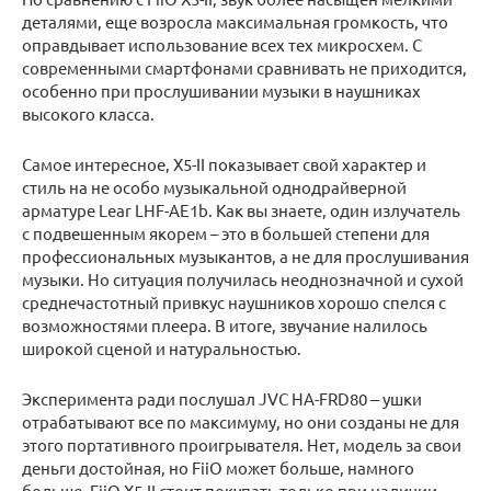
деталями, еще возросла максимальная громкость, что
оправдывает использование всех тех микросхем. С
современными смартфонами сравнивать не приходится,
особенно при прослушивании музыки в наушниках
высокого класса.
Самое интересное, X5-II показывает свой характер и
стиль на не особо музыкальной однодрайверной
арматуре Lear LHF-AE1b. Как вы знаете, один излучатель
с подвешенным якорем – это в большей степени для
профессиональных музыкантов, а не для прослушивания
музыки. Но ситуация получилась неоднозначной и сухой
среднечастотный привкус наушников хорошо спелся с
возможностями плеера. В итоге, звучание налилось
широкой сценой и натуральностью.
Эксперимента ради послушал JVC HA-FRD80 ‒ ушки
отрабатывают все по максимуму, но они созданы не для
этого портативного проигрывателя. Нет, модель за свои
деньги достойная, но FiiO может больше, намного
больше. FiiO X5-II стоит покупать только при наличии