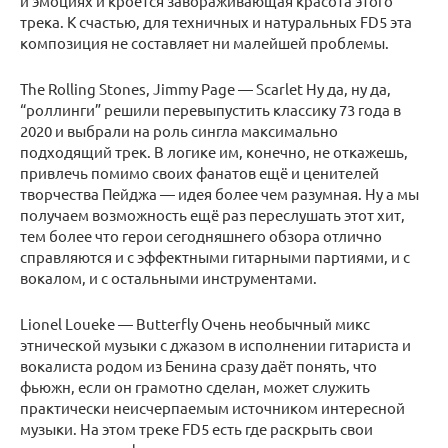
и эмоциях и кроется завораживающая красота этого
трека. К счастью, для техничных и натуральных FD5 эта
композиция не составляет ни малейшей проблемы.
The Rolling Stones, Jimmy Page — Scarlet Ну да, ну да,
“роллинги” решили перевыпустить классику 73 года в
2020 и выбрали на роль сингла максимально
подходящий трек. В логике им, конечно, не откажешь,
привлечь помимо своих фанатов ещё и ценителей
творчества Пейджа — идея более чем разумная. Ну а мы
получаем возможность ещё раз переслушать этот хит,
тем более что герои сегодняшнего обзора отлично
справляются и с эффектными гитарными партиями, и с
вокалом, и с остальными инструментами.
Lionel Loueke — Butterfly Очень необычный микс
этнической музыки с джазом в исполнении гитариста и
вокалиста родом из Бенина сразу даёт понять, что
фьюжн, если он грамотно сделан, может служить
практически неисчерпаемым источником интересной
музыки. На этом треке FD5 есть где раскрыть свои