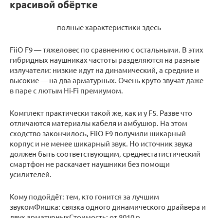
красивой обёртке
полные характеристики здесь
FiiO F9 — тяжеловес по сравнению с остальными. В этих
гибридных наушниках частоты разделяются на разные
излучатели: низкие идут на динамический, а средние и
высокие — на два арматурных. Очень круто звучат даже
в паре с лютым Hi-Fi премиумом.
Комплект практически такой же, как и у F5. Разве что
отличаются материалы кабеля и амбушюр. На этом
сходство закончилось, FiiO F9 получили шикарный
корпус и не менее шикарный звук. Но источник звука
должен быть соответствующим, среднестатистический
смартфон не раскачает наушники без помощи
усилителей.
Кому подойдёт: тем, кто гонится за лучшим
звукомФишка: связка одного динамического драйвера и
двух арматурныхСтоимость: от 8010 р.