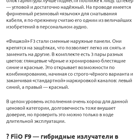
блок гарнитуры лучше поднести поближе к лицу. Штекер
— угловой и достаточно надёжный. На проводе имеется
фирменный резиновый «язычок» для сматывания
кабеля, я по-прежнему считаю его одним из величайших
изобретений в персональном аудио.
«Фишкой» F3 стали сменные наружные панели. Они
крепятся на защёлках, что позволяет легко их снять и
заменить на другие. В комплекте есть 3 пары разных
цветов: глянцевые чёрные и хромировано-блестящие
синие и красные. Это открывает возможности по
комбинированию, начиная со строго-чёрного варианта и
заканчивая «стандартной» маркировкой каналов: левый
синий, а правый — красный.
В целом уровень исполнения очень хорош для данной
ценовой категории, долговечность тоже внушает
доверие, но проверить это можно только в ходе
длительной эксплуатации.
? FiiO F9 — гибридные излучатели в