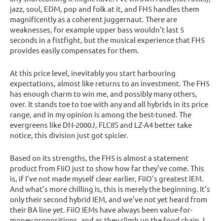
jazz, soul, EDM, pop and folk at it, and FH5 handles them
magnificently as a coherent juggernaut. There are
weaknesses, for example upper bass wouldn’t last 5
seconds in a fistfight, but the musical experience that FH5
provides easily compensates for them.
At this price level, inevitably you start harbouring
expectations, almost like returns to an investment. The FH5
has enough charm to win me, and possibly many others,
over. It stands toe to toe with any and all hybrids in its price
range, and in my opinion is among the best-tuned. The
evergreens like DN-2000J, FLC8S and LZ-A4 better take
notice, this division just got spicier.
Based on its strengths, the FH5 is almost a statement
product from FiiO just to show how far they’ve come. This
is, if I’ve not made myself clear earlier, FiiO’s greatest IEM.
And what’s more chilling is, this is merely the beginning. It’s
only their second hybrid IEM, and we’ve not yet heard from
their BA line yet. FiiO IEMs have always been value-for-
money propositions, and as they climb up the food chain, I