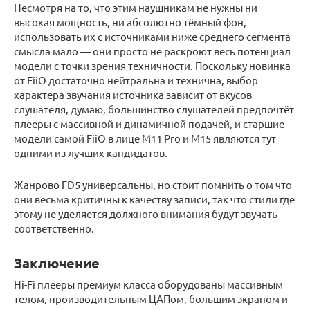
Несмотря на то, что этим наушникам не нужны ни
высокая мощность, ни абсолютно тёмный фон,
использовать их с источниками ниже среднего сегмента
смысла мало — они просто не раскроют весь потенциал
модели с точки зрения техничности. Поскольку новинка
от FiiO достаточно нейтральна и технична, выбор
характера звучания источника зависит от вкусов
слушателя, думаю, большинство слушателей предпочтёт
плееры с массивной и динамичной подачей, и старшие
модели самой FiiO в лице M11 Pro и M15 являются тут
одними из лучших кандидатов.
Жанрово FD5 универсальны, но стоит помнить о том что
они весьма критичны к качеству записи, так что стили где
этому не уделяется должного внимания будут звучать
соответственно.
Заключение
Hi-Fi плееры премиум класса оборудованы массивным
телом, производительным ЦАПом, большим экраном и