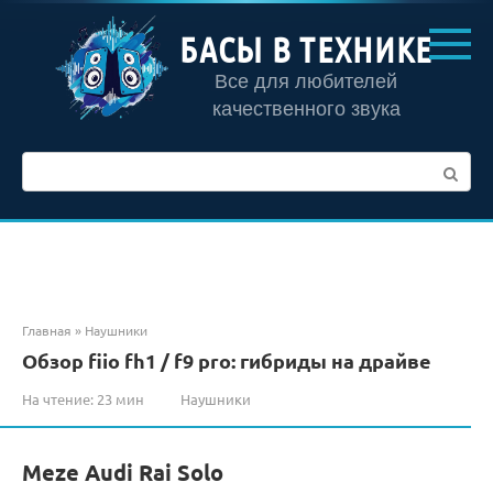
Перейти
к
БАСЫ В ТЕХНИКЕ
контенту
Все для любителей
качественного звука
Поиск:
Главная
»
Наушники
Обзор fiio fh1 / f9 pro: гибриды на драйве
На чтение:
23 мин
Наушники
Meze Audi Rai Solo