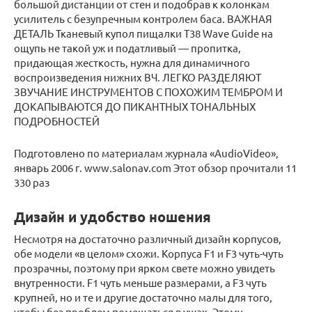
большой дистанции от стен и подобрав к колонкам
усилитель с безупречным контролем баса. ВАЖНАЯ
ДЕТАЛЬ Тканевый купол пищалки Т38 Wave Guide на
ощупь не такой уж и податливый — пропитка,
придающая жесткость, нужна для динамичного
воспроизведения нижних ВЧ. ЛЕГКО РАЗДЕЛЯЮТ
ЗВУЧАНИЕ ИНСТРУМЕНТОВ С ПОХОЖИМ ТЕМБРОМ И
ДОКАПЫВАЮТСЯ ДО ПИКАНТНЫХ ТОНАЛЬНЫХ
ПОДРОБНОСТЕЙ
Подготовлено по материалам журнала «AudioVideo»,
январь 2006 г. www.salonav.com Этот обзор прочитали 11
330 раз
Дизайн и удобство ношения
Несмотря на достаточно различный дизайн корпусов,
обе модели «в целом» схожи. Корпуса F1 и F3 чуть-чуть
прозрачны, поэтому при ярком свете можно увидеть
внутренности. F1 чуть меньше размерами, а F3 чуть
крупней, но и те и другие достаточно малы для того,
чтобы без проблем помещаться в ушах. Этому