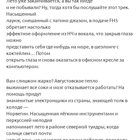
Лето уже заканчивается, а вы так нигде
и не побывали? Ну, тогда хотя бы послушайте этот трек.
Насыщенный
лаунж, смешанный с латино-джазом, в подаче FH5
обретает настолько
эффектное оформление из НЧ и вокала, что закрыв глаза
можно
представить себя где-нибудь на море, в шезлонге с
коктейлем… Потом
открыть глаза и снова оказаться в офисном кресле за
компьютером.
Вам слишком жарко? Августовское тепло
выжимает все соки и мозг отказывается работать? На
помощь придут
знаменитые электронщики из страны, знающей толк в
холоде —
Норвегии. Насыщенная лёгкими инструментами и
перкуссией мелодия
напоминает лето в районе северной тундры, когда
солнце светит почти
целый день, но не может до конца победить прохладу.