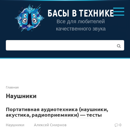
Перейти
к
БАСЫ В ТЕХНИКЕ
контенту
Все для любителей
качественного звука
Поиск:
Главная
Наушники
Портативная аудиотехника (наушники,
акустика, радиоприемники) — тесты
Наушники
Алексей Смирнов
0