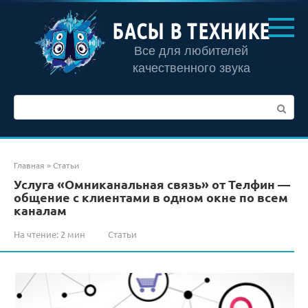
Перейти
к
БАСЫ В ТЕХНИКЕ
контенту
Все для любителей
качественного звука
Поиск:
Главная
»
Статьи
Услуга «Омниканальная связь» от Телфин —
общение с клиентами в одном окне по всем
каналам
На чтение:
2 мин
Статьи