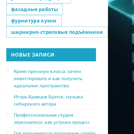
фасадные работы
фурнитура кухни
шарнирно-стреловые подъёмники
НОВЫЕ ЗАПИСИ
Кухни премиум-класса: зачем
инвестировать и как получить
идеальное пространство
Игорь Кравцов Братск: музыка
сибирского автора
Профессиональная студия
звукозаписи: как устроен процесс
Где применяется прозрачная стрейч