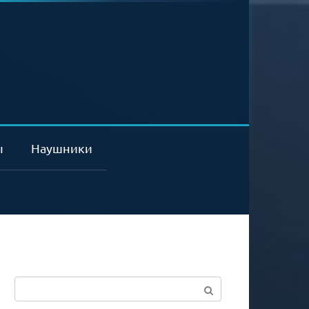
ы
Наушники
Поиск: