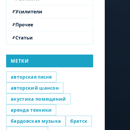
Усилители
Прочее
Статьи
МЕТКИ
авторская песня
авторский шансон
акустика помещений
аренда техники
бардовская музыка
братск