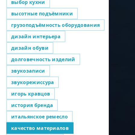
выбор кухни
высотные подъёмники
грузоподъёмность оборудования
дизайн интерьера
дизайн обуви
долговечность изделий
звукозаписи
звукорежиссура
игорь кравцов
история бренда
итальянское ремесло
качество материалов