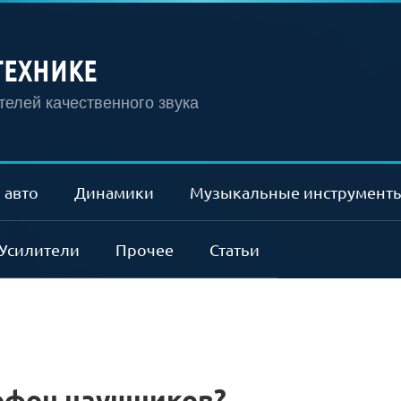
ТЕХНИКЕ
елей качественного звука
 авто
Динамики
Музыкальные инструмент
Усилители
Прочее
Статьи
офон наушников?