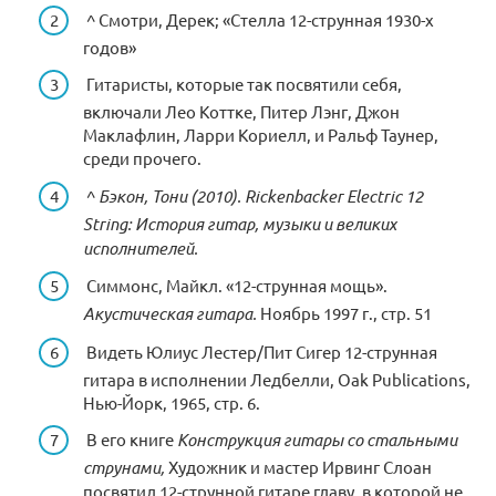
^ Смотри, Дерек; «Стелла 12-струнная 1930-х
годов»
Гитаристы, которые так посвятили себя,
включали Лео Коттке, Питер Лэнг, Джон
Маклафлин, Ларри Кориелл, и Ральф Таунер,
среди прочего.
^
Бэкон, Тони (2010).
Rickenbacker Electric 12
String: История гитар, музыки и великих
исполнителей
.
Симмонс, Майкл. «12-струнная мощь».
Акустическая гитара.
Ноябрь 1997 г., стр. 51
Видеть Юлиус Лестер/Пит Сигер 12-струнная
гитара в исполнении Ледбелли, Oak Publications,
Нью-Йорк, 1965, стр. 6.
В его книге
Конструкция гитары со стальными
струнами,
Художник и мастер Ирвинг Слоан
посвятил 12-струнной гитаре главу, в которой не