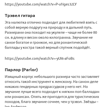
https://youtube.com/watch?v=P-uNges32LY
Трэвел гитара
Эта малютка отлично подходит для любителей взять с
собой верную подругу на природу и в дальний путь.
Размерами она походит на укулеле – чаще не более 80
см. в длину и весом около килограмма. Звучание не
самое богатое и громкое, но для романтической
баллады у костра такой верный спутник подойдёт.
https://youtube.com/watch?v=-yUI6-aFoBs
Парлор (Parlor)
Изящный корпус небольшого размера часто заставляет
относить такой инструмент к женскому. На самом деле
никаких гендерных предрассудков у него нет. Но
звучание лучше всего подходит к мягким поп-балладам
или романсам. Опять же пригодится для туристических
походов, благо звучание сочнее, чем у трэвэл. Звёзды –
Ian Anderson.