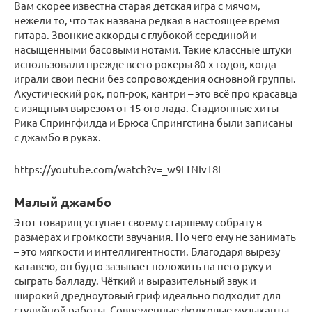
Вам скорее известна старая детская игра с мячом,
нежели то, что так названа редкая в настоящее время
гитара. Звонкие аккорды с глубокой серединой и
насыщенными басовыми нотами. Такие классные штуки
использовали прежде всего рокеры 80-х годов, когда
играли свои песни без сопровождения основной группы.
Акустический рок, поп-рок, кантри – это всё про красавца
с изящным вырезом от 15-ого лада. Стадионные хиты
Рика Спрингфилда и Брюса Спрингстина были записаны
с джамбо в руках.
https://youtube.com/watch?v=_w9LTNIvT8I
Малый джамбо
Этот товарищ уступает своему старшему собрату в
размерах и громкости звучания. Но чего ему не занимать
– это мягкости и интеллигентности. Благодаря вырезу
катавею, он будто зазывает положить на него руку и
сыграть балладу. Чёткий и выразительный звук и
широкий дредноутовый гриф идеально подходит для
студийной работы. Современные фолковые музыканты