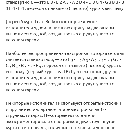
стандартной, — это E 3 • E 2 A 3 • A 2 D 4 • D 3 G 4 • G 3 B 3 • B
3 E 4 • E 4 , переход от низшего (шестого) курса к высшему
(первый курс. Lead Belly и некоторые другие
исполнители удвоили нижнюю струну на две октавы
выше вместо одной, создав третью струну в унисон с
верхним курсом.
Наиболее распространенная настройка, которая сегодня
считается стандартной, — это E
• E
A
• A
D
• D
G
•
3
2
3
2
4
3
4
G
B
• B
E
• E
, переход от низшего (шестого) курса к
3
3
3
4
4
высшему. (первый курс. Lead Belly и некоторые другие
исполнители удвоили нижнюю струну на две октавы
выше вместо одной, создав третью струну в унисон с
верхним курсом.
Некоторые исполнители используют открытые строчки
и другие нестандартные гитарные строчки на 12-
струнных гитарах. Некоторые исполнители
экспериментировали с настройкой двух струн внутри
курса на интервалы, отличные от октав или унисонов: