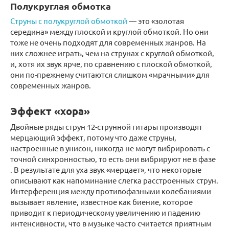
Полукруглая обмотка
Струны с полукруглой обмоткой
— это «золотая
середина» между плоской и круглой обмоткой. Но они
тоже не очень подходят для современных жанров. На
них сложнее играть, чем на струнах с круглой обмоткой,
и, хотя их звук ярче, по сравнению с плоской обмоткой,
они по-прежнему считаются слишком «мрачными» для
современных жанров.
Эффект «хора»
Двойные ряды струн 12-струнной гитары производят
мерцающий эффект, потому что даже струны,
настроенные в унисон, никогда не могут вибрировать с
точной синхронностью, то есть они вибрируют не в фазе
. В результате для уха звук «мерцает», что некоторые
описывают как напоминание слегка расстроенных струн.
Интерференция между противофазными колебаниями
вызывает явление, известное как биение, которое
приводит к периодическому увеличению и падению
интенсивности, что в музыке часто считается приятным