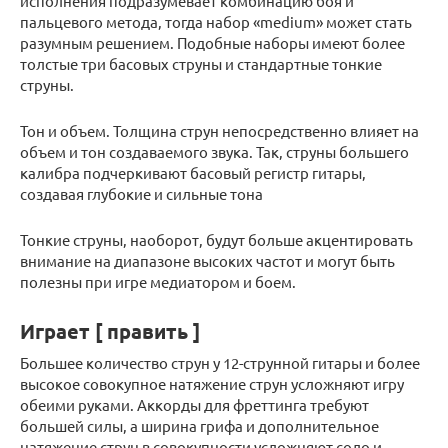
исполнения подразумевает комбинацию боя и
пальцевого метода, тогда набор «medium» может стать
разумным решением. Подобные наборы имеют более
толстые три басовых струны и стандартные тонкие
струны.
Тон и объем. Толщина струн непосредственно влияет на
объем и тон создаваемого звука. Так, струны большего
калибра подчеркивают басовый регистр гитары,
создавая глубокие и сильные тона
Тонкие струны, наоборот, будут больше акцентировать
внимание на диапазоне высоких частот и могут быть
полезны при игре медиатором и боем.
Играет [ править ]
Большее количество струн у 12-струнной гитары и более
высокое совокупное натяжение струн усложняют игру
обеими руками. Аккорды для фреттинга требуют
большей силы, а ширина грифа и дополнительное
натяжение струн в совокупности усложняют соло и