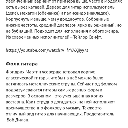
Увеличенный вариант от примера выше, часто в моделях
есть вырез катавей. Дерево для гитар используют ель
(дека), махагон (обечайка) и палисандр (накладка).
Корпус чуть меньше, чем у дредноутов. Собранные
низкие частоты, средний диапазон ярко выраженный, но
не бубнящий. Подходит для исполнения любого жанра.
Из современных исполнителей – Тейлор Свифт.
https://youtube.com/watch?v=frYAXjjyy7s
Фолк гитара
Фридрих Мартин усовершенствовал корпус
классической гитары, чтобы на неё можно было
натягивать металлические струны. Сейчас под фолком
подразумеваются гитары самых разных форм и
размеров. В основном – это уменьшённая копия
вестерна. Как нетрудно догадаться, на ней исполняют
преимущественно фолковую музыку. Также это
отличный вид гитар для начинающих. Представитель —
Боб Дилан.