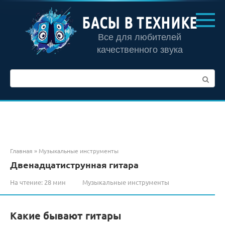
Перейти
к
БАСЫ В ТЕХНИКЕ
контенту
Все для любителей
качественного звука
Поиск:
Главная
»
Музыкальные инструменты
Двенадцатиструнная гитара
На чтение:
28 мин
Музыкальные инструменты
Какие бывают гитары