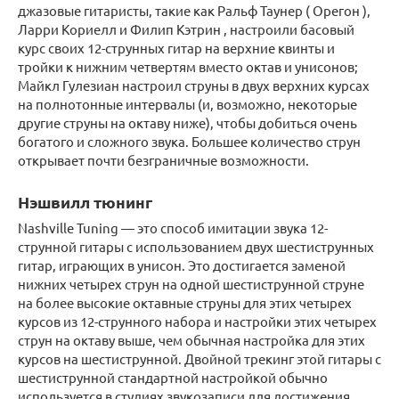
джазовые гитаристы, такие как Ральф Таунер ( Орегон ),
Ларри Кориелл и Филип Кэтрин , настроили басовый
курс своих 12-струнных гитар на верхние квинты и
тройки к нижним четвертям вместо октав и унисонов;
Майкл Гулезиан настроил струны в двух верхних курсах
на
полнотонные
интервалы (и, возможно, некоторые
другие струны на октаву ниже), чтобы добиться очень
богатого и сложного звука. Большее количество струн
открывает почти безграничные возможности.
Нэшвилл тюнинг
Nashville Tuning — это способ имитации звука 12-
струнной гитары с использованием двух шестиструнных
гитар, играющих в унисон. Это достигается заменой
нижних четырех струн на одной шестиструнной струне
на более высокие октавные струны для этих четырех
курсов из 12-струнного набора и настройки этих четырех
струн на октаву выше, чем обычная настройка для этих
курсов на шестиструнной. Двойной трекинг этой гитары с
шестиструнной стандартной настройкой обычно
используется в студиях звукозаписи для достижения