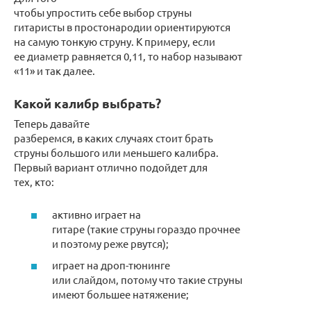
чтобы упростить себе выбор струны
гитаристы в простонародии ориентируются
на самую тонкую струну. К примеру, если
ее диаметр равняется 0,11, то набор называют
«11» и так далее.
Какой калибр выбрать?
Теперь давайте
разберемся, в каких случаях стоит брать
струны большого или меньшего калибра.
Первый вариант отлично подойдет для
тех, кто:
активно играет на
гитаре (такие струны гораздо прочнее
и поэтому реже рвутся);
играет на дроп-тюнинге
или слайдом, потому что такие струны
имеют большее натяжение;