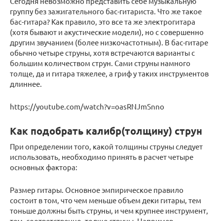
Сегодня невозможно представить себе музыкальную
группу без зажигательного бас-гитариста. Что же такое
бас-гитара? Как правило, это все та же электрогитара
(хотя бывают и акустические модели), но с совершенно
другим звучанием (более низкочастотным). В бас-гитаре
обычно четыре струны, хотя встречаются варианты с
большим количеством струн. Сами струны намного
толще, да и гитара тяжелее, а гриф у таких инструментов
длиннее.
https://youtube.com/watch?v=oasRNJmSnno
Как подобрать калибр(толщину) струн
При определении того, какой толщины струны следует
использовать, необходимо принять в расчет четыре
основных фактора:
Размер гитары. Основное эмпирическое правило
состоит в том, что чем меньше объем деки гитары, тем
тоньше должны быть струны, и чем крупнее инструмент,
тем, соответственно, толще струны. Например,