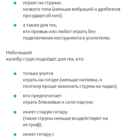
играет на струнах
низкого типа (меньше вибраций и дребезгов
при ударе об них);
а также для тех,
кто привык или любит играть без
подключения инструмента к усилителю.
Небольшой
калибр струн подойдет для тех, кто:
только учится
играть на гитаре (меньше натяжка, и
поэтому проще зажимать струны на ладах);
кто предпочитает
играть блюзовые и соло-партии;
имеет старую гитару
(такие струны меньше воздействуют на
ее гриф);
имеет гитару с