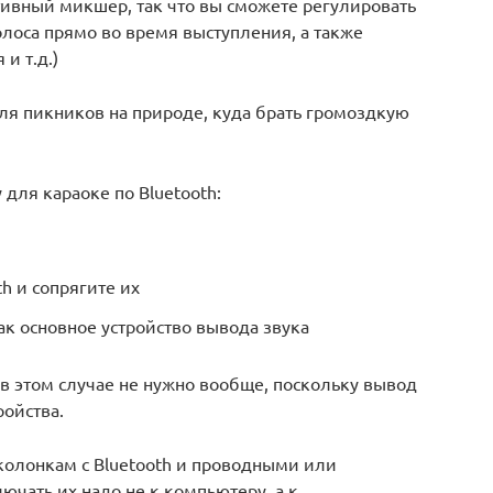
ивный микшер, так что вы сможете регулировать
лоса прямо во время выступления, а также
и т.д.)
ля пикников на природе, куда брать громоздкую
для караоке по Bluetooth:
h и сопрягите их
ак основное устройство вывода звука
 этом случае не нужно вообще, поскольку вывод
ройства.
колонкам с Bluetooth и проводными или
ать их надо не к компьютеру, а к