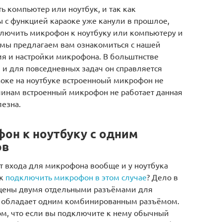
ь компьютер или ноутбук, и так как
с функцией караоке уже канули в прошлое,
ключить микрофон к ноутбуку или компьютеру и
е мы предлагаем вам ознакомиться с нашей
я и настройки микрофона. В больштнстве
 и для повседневных задач он справляется
раоке на ноутбуке встроенноый микрофон не
ичинам встроенный микрофон не работает данная
лезна.
он к ноутбуку с одним
ов
нет входа для микрофона вообще и у ноутбука
ак
подключить микрофон в этом случае
? Дело в
нащены двумя отдельными разъёмами для
их обладает одним комбинированным разъёмом.
том, что если вы подключите к нему обычный