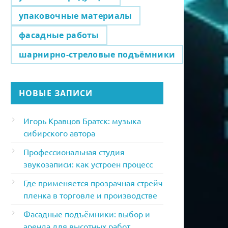
упаковочные материалы
фасадные работы
шарнирно-стреловые подъёмники
НОВЫЕ ЗАПИСИ
Игорь Кравцов Братск: музыка
сибирского автора
Профессиональная студия
звукозаписи: как устроен процесс
Где применяется прозрачная стрейч
пленка в торговле и производстве
Фасадные подъёмники: выбор и
аренда для высотных работ