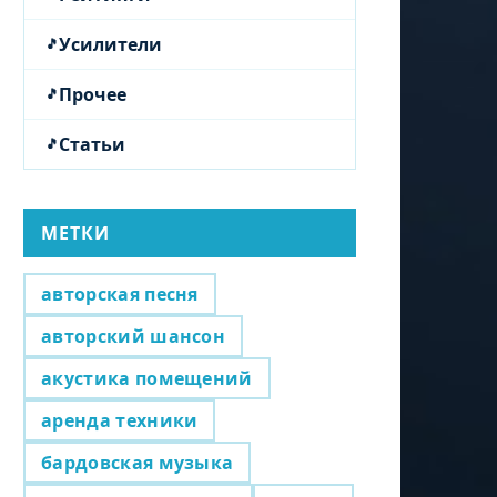
Усилители
Прочее
Статьи
МЕТКИ
авторская песня
авторский шансон
акустика помещений
аренда техники
бардовская музыка