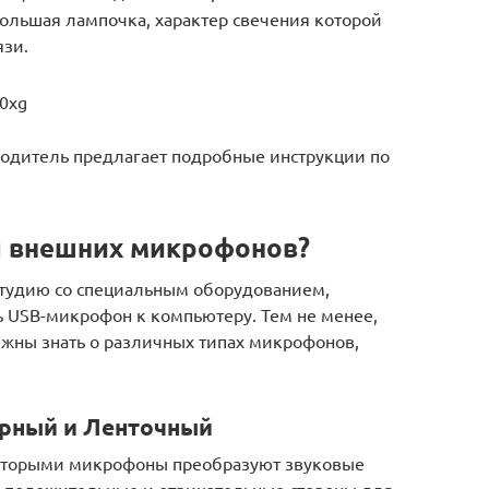
большая лампочка, характер свечения которой
язи.
i0xg
одитель предлагает подробные инструкции по
ы внешних микрофонов?
студию со специальным оборудованием,
ь USB-микрофон к компьютеру. Тем не менее,
лжны знать о различных типах микрофонов,
орный и Ленточный
 которыми микрофоны преобразуют звуковые
ь положительные и отрицательные стороны для