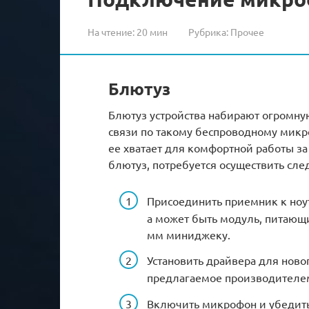
На чтение:
20 мин
Рубрика:
Прочее
Блютуз
Блютуз устройства набирают огромную
связи по такому беспроводному микро
ее хватает для комфортной работы за
блютуз, потребуется осуществить сл
Присоединить приемник к ноут
а может быть модуль, питающи
мм миниджеку.
Установить драйвера для ново
предлагаемое производителе
Включить микрофон и убедить