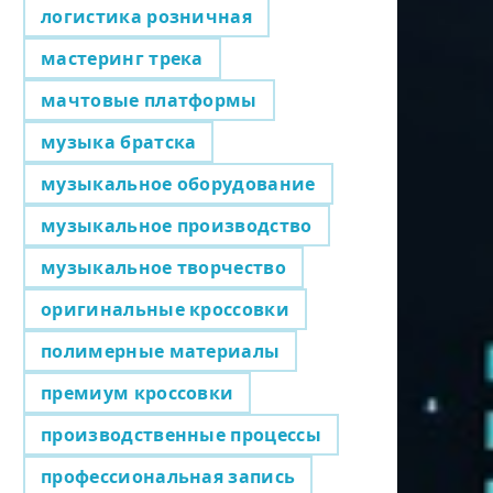
логистика розничная
мастеринг трека
мачтовые платформы
музыка братска
музыкальное оборудование
музыкальное производство
музыкальное творчество
оригинальные кроссовки
полимерные материалы
премиум кроссовки
производственные процессы
профессиональная запись