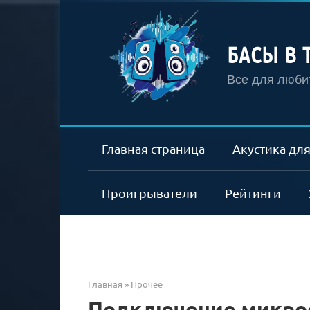
Перейти
к
контенту
БАСЫ В 
Все для любит
Главная страница
Акустика для
Проигрыватели
Рейтинги
Главная
»
Прочее
Подключение микроф