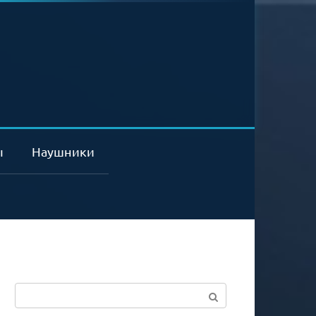
ы
Наушники
Поиск: