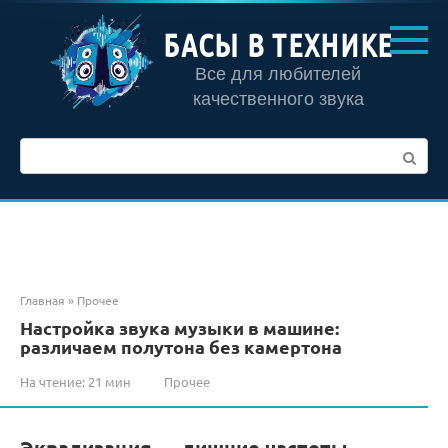
Перейти
к
БАСЫ В ТЕХНИКЕ
контенту
Все для любителей
качественного звука
Поиск:
Главная
»
Прочее
Настройка звука музыки в машине:
различаем полутона без камертона
На чтение:
21 мин
Прочее