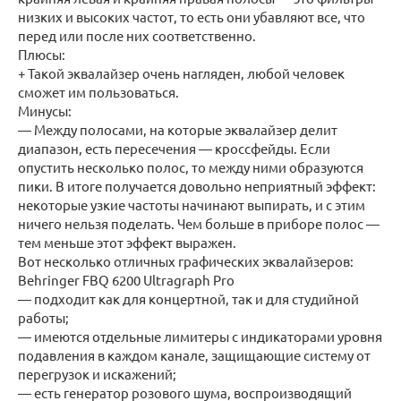
низких и высоких частот, то есть они убавляют все, что
перед или после них соответственно.
Плюсы:
+ Такой эквалайзер очень нагляден, любой человек
сможет им пользоваться.
Минусы:
— Между полосами, на которые эквалайзер делит
диапазон, есть пересечения — кроссфейды. Если
опустить несколько полос, то между ними образуются
пики. В итоге получается довольно неприятный эффект:
некоторые узкие частоты начинают выпирать, и с этим
ничего нельзя поделать. Чем больше в приборе полос —
тем меньше этот эффект выражен.
Вот несколько отличных графических эквалайзеров:
Behringer FBQ 6200 Ultragraph Pro
— подходит как для концертной, так и для студийной
работы;
— имеются отдельные лимитеры с индикаторами уровня
подавления в каждом канале, защищающие систему от
перегрузок и искажений;
— есть генератор розового шума, воспроизводящий