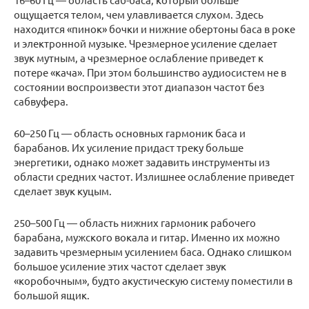
ощущается телом, чем улавливается слухом. Здесь
находится «пинок» бочки и нижние обертоны баса в роке
и электронной музыке. Чрезмерное усиление сделает
звук мутным, а чрезмерное ослабление приведет к
потере «кача». При этом большинство аудиосистем не в
состоянии воспроизвести этот диапазон частот без
сабвуфера.
60–250 Гц — область основных гармоник баса и
барабанов. Их усиление придаст треку больше
энергетики, однако может задавить инструменты из
области средних частот. Излишнее ослабление приведет
сделает звук куцым.
250–500 Гц — область нижних гармоник рабочего
барабана, мужского вокала и гитар. Именно их можно
задавить чрезмерным усилением баса. Однако слишком
большое усиление этих частот сделает звук
«коробочным», будто акустическую систему поместили в
большой ящик.