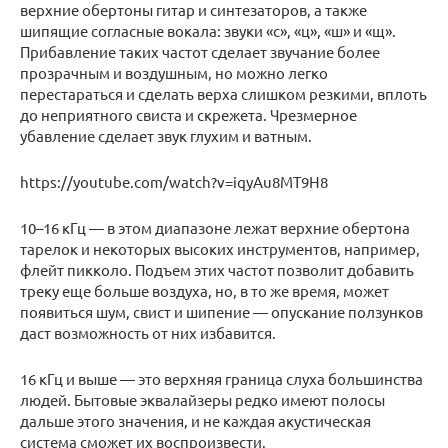
верхние обертоны гитар и синтезаторов, а также
шипящие согласные вокала: звуки «с», «ц», «ш» и «щ».
Прибавление таких частот сделает звучание более
прозрачным и воздушным, но можно легко
перестараться и сделать верха слишком резкими, вплоть
до неприятного свиста и скрежета. Чрезмерное
убавление сделает звук глухим и ватным.
https://youtube.com/watch?v=iqyAu8MT9H8
10–16 кГц — в этом диапазоне лежат верхние обертона
тарелок и некоторых высоких инструментов, например,
флейт пикколо. Подъем этих частот позволит добавить
треку еще больше воздуха, но, в то же время, может
появиться шум, свист и шипение — опускание ползунков
даст возможность от них избавится.
16 кГц и выше — это верхняя граница слуха большинства
людей. Бытовые эквалайзеры редко имеют полосы
дальше этого значения, и не каждая акустическая
система сможет их воспроизвести.