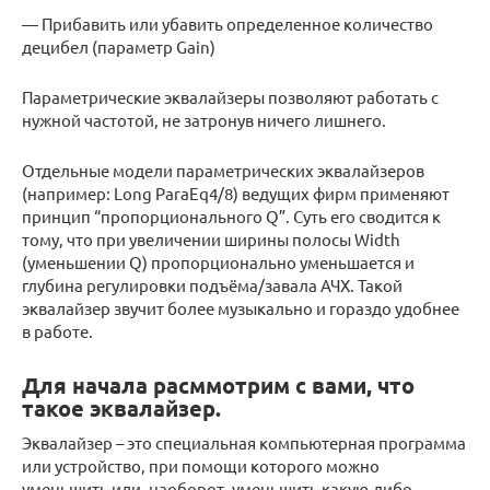
— Прибавить или убавить определенное количество
децибел (параметр Gain)
Параметрические эквалайзеры позволяют работать с
нужной частотой, не затронув ничего лишнего.
Отдельные модели параметрических эквалайзеров
(например: Long ParaEq4/8) ведущих фирм применяют
принцип “пропорционального Q”. Суть его сводится к
тому, что при увеличении ширины полосы Width
(уменьшении Q) пропорционально уменьшается и
глубина регулировки подъёма/завала АЧХ. Такой
эквалайзер звучит более музыкально и гораздо удобнее
в работе.
Для начала расммотрим с вами, что
такое эквалайзер.
Эквалайзер – это специальная компьютерная программа
или устройство, при помощи которого можно
уменьшить или, наоборот, уменьшить какую-либо