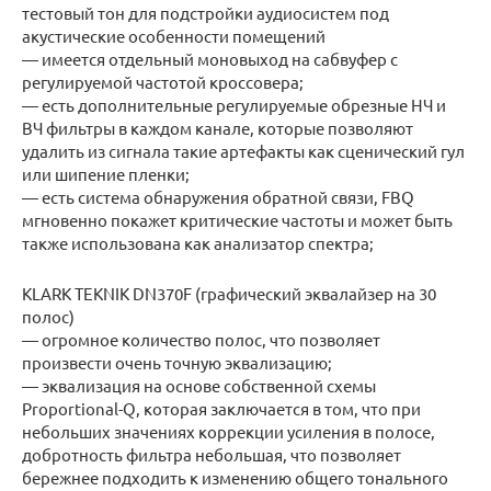
тестовый тон для подстройки аудиосистем под
акустические особенности помещений
— имеется отдельный моновыход на сабвуфер с
регулируемой частотой кроссовера;
— есть дополнительные регулируемые обрезные НЧ и
ВЧ фильтры в каждом канале, которые позволяют
удалить из сигнала такие артефакты как сценический гул
или шипение пленки;
— есть система обнаружения обратной связи, FBQ
мгновенно покажет критические частоты и может быть
также использована как анализатор спектра;
KLARK TEKNIK DN370F (графический эквалайзер на 30
полос)
— огромное количество полос, что позволяет
произвести очень точную эквализацию;
— эквализация на основе собственной схемы
Proportional-Q, которая заключается в том, что при
небольших значениях коррекции усиления в полосе,
добротность фильтра небольшая, что позволяет
бережнее подходить к изменению общего тонального