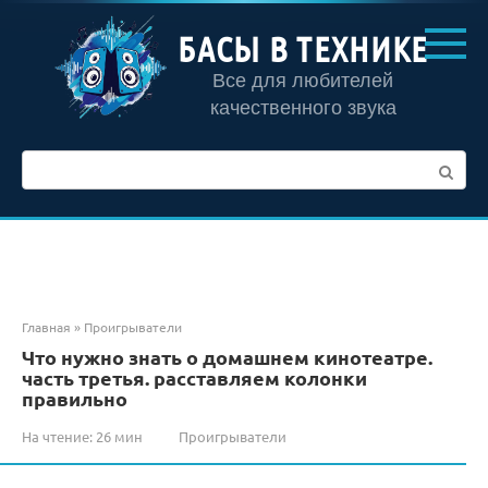
Перейти
к
БАСЫ В ТЕХНИКЕ
контенту
Все для любителей
качественного звука
Поиск:
Главная
»
Проигрыватели
Что нужно знать о домашнем кинотеатре.
часть третья. расставляем колонки
правильно
На чтение:
26 мин
Проигрыватели