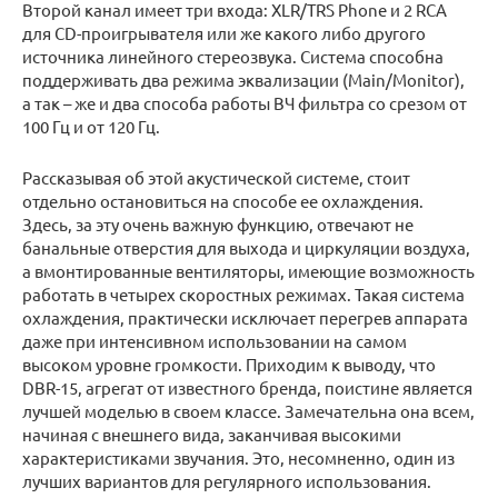
Второй канал имеет три входа: XLR/TRS Phone и 2 RCA
для CD-проигрывателя или же какого либо другого
источника линейного стереозвука. Система способна
поддерживать два режима эквализации (Main/Monitor),
а так – же и два способа работы ВЧ фильтра со срезом от
100 Гц и от 120 Гц.
Рассказывая об этой акустической системе, стоит
отдельно остановиться на способе ее охлаждения.
Здесь, за эту очень важную функцию, отвечают не
банальные отверстия для выхода и циркуляции воздуха,
а вмонтированные вентиляторы, имеющие возможность
работать в четырех скоростных режимах. Такая система
охлаждения, практически исключает перегрев аппарата
даже при интенсивном использовании на самом
высоком уровне громкости. Приходим к выводу, что
DBR-15, агрегат от известного бренда, поистине является
лучшей моделью в своем классе. Замечательна она всем,
начиная с внешнего вида, заканчивая высокими
характеристиками звучания. Это, несомненно, один из
лучших вариантов для регулярного использования.