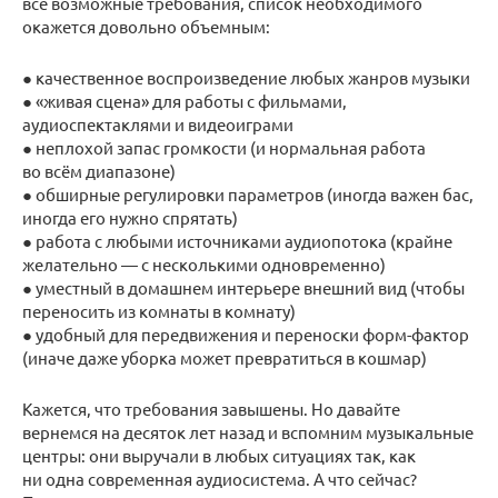
все возможные требования, список необходимого
окажется довольно объемным:
● качественное воспроизведение любых жанров музыки
● «живая сцена» для работы с фильмами,
аудиоспектаклями и видеоиграми
● неплохой запас громкости (и нормальная работа
во всём диапазоне)
● обширные регулировки параметров (иногда важен бас,
иногда его нужно спрятать)
● работа с любыми источниками аудиопотока (крайне
желательно — с несколькими одновременно)
● уместный в домашнем интерьере внешний вид (чтобы
переносить из комнаты в комнату)
● удобный для передвижения и переноски форм-фактор
(иначе даже уборка может превратиться в кошмар)
Кажется, что требования завышены. Но давайте
вернемся на десяток лет назад и вспомним музыкальные
центры: они выручали в любых ситуациях так, как
ни одна современная аудиосистема. А что сейчас?