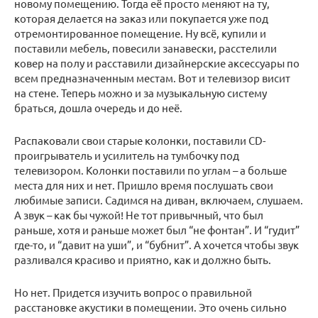
новому помещению. Тогда её просто меняют на ту,
которая делается на заказ или покупается уже под
отремонтированное помещение. Ну всё, купили и
поставили мебель, повесили занавески, расстелили
ковер на полу и расставили дизайнерские аксессуары по
всем предназначенным местам. Вот и телевизор висит
на стене. Теперь можно и за музыкальную систему
браться, дошла очередь и до неё.
Распаковали свои старые колонки, поставили CD-
проигрыватель и усилитель на тумбочку под
телевизором. Колонки поставили по углам – а больше
места для них и нет. Пришло время послушать свои
любимые записи. Садимся на диван, включаем, слушаем.
А звук – как бы чужой! Не тот привычный, что был
раньше, хотя и раньше может был “не фонтан”. И “гудит”
где-то, и “давит на уши”, и “бубнит”. А хочется чтобы звук
разливался красиво и приятно, как и должно быть.
Но нет. Придется изучить вопрос о правильной
расстановке акустики в помещении. Это очень сильно