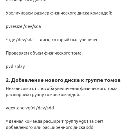
Увеличиваем размер физического диска командой:
pvresize /dev/sda
* где /dev/sda — диск, который был увеличен.
Проверяем объем физического тома:
pvdisplay
2. Добавление нового диска к группе томов
Независимо от способа увеличения физического тома,
расширяем группу томов командой:
vgextend vg01 /dev/sdd
* данная команда расширит группу vg01 за счет
добавленого или расширенного диска sdd.