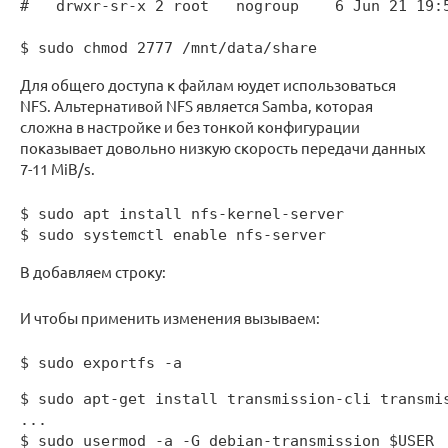
#   drwxr-sr-x 2 root   nogroup    6 Jun 21 19:5
$ sudo chmod 2777 /mnt/data/share
Для общего доступа к файлам юудет использоваться
NFS. Альтернативой NFS является Samba, которая
сложна в настройке и без тонкой конфигурации
показывает довольно низкую скорость передачи данных
7-11 MiB/s.
$ sudo apt install nfs-kernel-server

$ sudo systemctl enable nfs-server
В добавляем строку:
И чтобы применить изменения вызываем:
$ sudo exportfs -a
$ sudo apt-get install transmission-cli transmis
...

$ sudo usermod -a -G debian-transmission $USER
