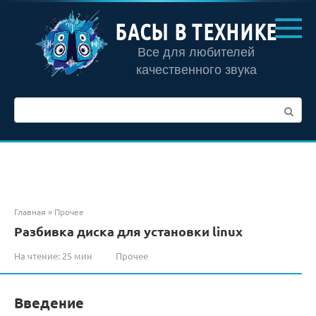
Перейти
к
БАСЫ В ТЕХНИКЕ
контенту
Все для любителей
качественного звука
Поиск:
Главная
»
Прочее
Разбивка диска для установки linux
На чтение:
25 мин
Прочее
Введение