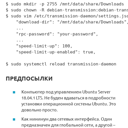
$ sudo mkdir -p 2755 /mnt/data/share/Downloads

$ sudo chown -R debian-transmission:debian-trans
$ sudo vim /etc/transmission-daemon/settings.jso
    "download-dir": "/mnt/data/share/Downloads",
    ...

    "rpc-password": "your-password",

    ...

    "speed-limit-up": 100,

    "speed-limit-up-enabled": true,

$ sudo systemctl reload transmission-daemon
ПРЕДПОСЫЛКИ
Компьютер под управлением Ubuntu Server
18.04.1 LTS. Не будем вдаваться в подробности
установки операционной системы Ubuntu. Это
довольно просто.
Как минимум два сетевых интерфейса. Один
предназначен для глобальной сети, а другой –