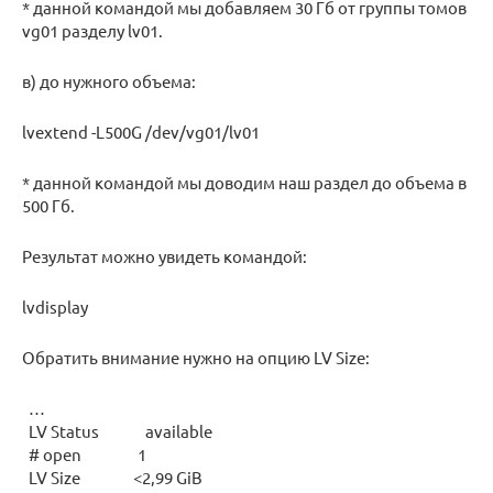
* данной командой мы добавляем 30 Гб от группы томов
vg01 разделу lv01.
в) до нужного объема:
lvextend -L500G /dev/vg01/lv01
* данной командой мы доводим наш раздел до объема в
500 Гб.
Результат можно увидеть командой:
lvdisplay
Обратить внимание нужно на опцию LV Size:
…
LV Status available
# open 1
LV Size <2,99 GiB