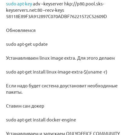
sudo apt-key
adv –keyserver hkp://p80.pool.sks-
keyservers.net:80 –recv-keys
58118E89F3A912897C070ADBF76221572C52609D
Обновляемся
sudo apt-get update
Устанавливаем linux image extra. Для этого делаем
sudo apt-get install linux-image-extra-$(uname -r)
Если надо будет система доустановит необходимые
пакеты.
Ставим сам докер
sudo apt-get install docker-engine
Устанавливаем и запускаем ONLYOFFICE COMMUNITY