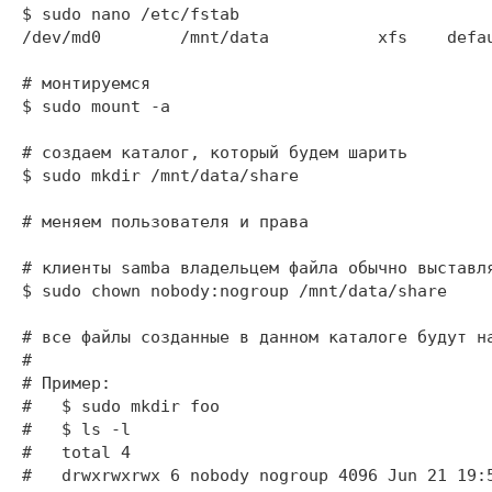
$ sudo nano /etc/fstab

/dev/md0        /mnt/data           xfs    defau
# монтируемся

$ sudo mount -a

# создаем каталог, который будем шарить

$ sudo mkdir /mnt/data/share

# меняем пользователя и права

# клиенты samba владельцем файла обычно выставля
$ sudo chown nobody:nogroup /mnt/data/share

# все файлы созданные в данном каталоге будут н
# 

# Пример:

#   $ sudo mkdir foo

#   $ ls -l

#   total 4

#   drwxrwxrwx 6 nobody nogroup 4096 Jun 21 19:5