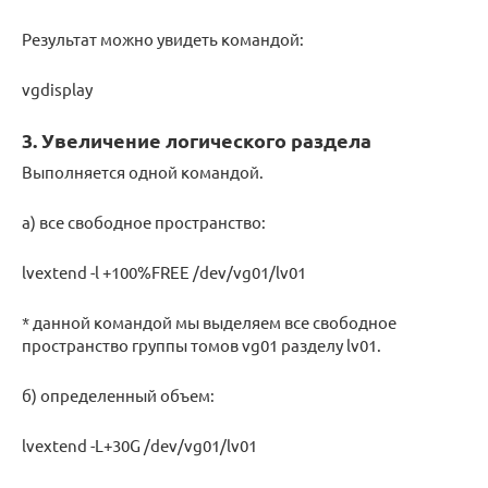
Результат можно увидеть командой:
vgdisplay
3. Увеличение логического раздела
Выполняется одной командой.
а) все свободное пространство:
lvextend -l +100%FREE /dev/vg01/lv01
* данной командой мы выделяем все свободное
пространство группы томов vg01 разделу lv01.
б) определенный объем:
lvextend -L+30G /dev/vg01/lv01