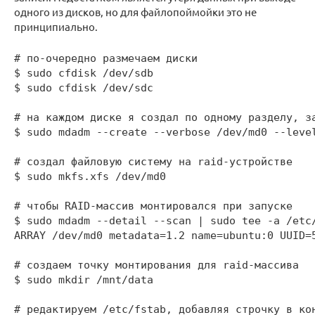
одного из дисков, но для файлопоймойки это не
принципиально.
# по-очередно размечаем диски

$ sudo cfdisk /dev/sdb

$ sudo cfdisk /dev/sdc

# на каждом диске я создал по одному разделу, за
$ sudo mdadm --create --verbose /dev/md0 --level
# создал файловую систему на raid-устройстве

$ sudo mkfs.xfs /dev/md0

# чтобы RAID-массив монтировался при запуске

$ sudo mdadm --detail --scan | sudo tee -a /etc/
ARRAY /dev/md0 metadata=1.2 name=ubuntu:0 UUID=5
# создаем точку монтирования для raid-массива

$ sudo mkdir /mnt/data

# редактируем /etc/fstab, добавляя строчку в кон