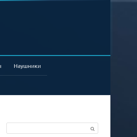
ы
Наушники
Поиск: