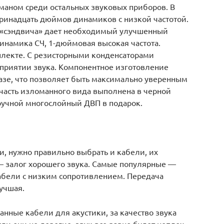
маном среди остальных звуковых приборов. В
тринадцать дюймов динамиков с низкой частотой.
 «сэндвича» дает необходимый улучшенный
намика СЧ, 1-дюймовая высокая частота.
лекте. С резисторными конденсаторами
приятии звука. Компонентное изготовление
азе, что позволяет быть максимально уверенным
 часть изломанного вида выполнена в черной
 ручной многослойный ДВП в подарок.
, нужно правильно выбрать и кабели, их
 залог хорошего звука. Самые популярные —
абели с низким сопротивлением. Передача
лучшая.
анные кабели для акустики, за качество звука
ли они не дорогие, звук все равно будет неплох,