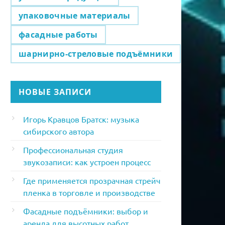
упаковочные материалы
фасадные работы
шарнирно-стреловые подъёмники
НОВЫЕ ЗАПИСИ
Игорь Кравцов Братск: музыка
сибирского автора
Профессиональная студия
звукозаписи: как устроен процесс
Где применяется прозрачная стрейч
пленка в торговле и производстве
Фасадные подъёмники: выбор и
аренда для высотных работ