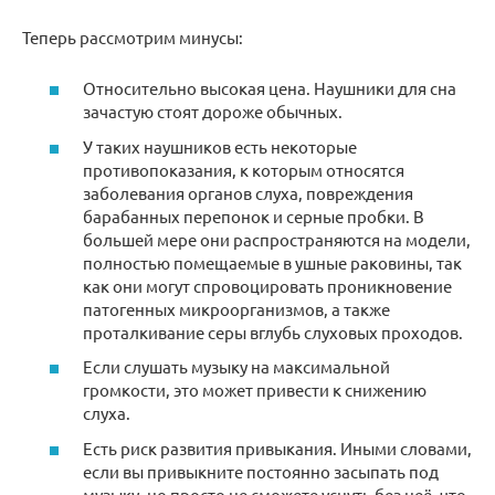
Теперь рассмотрим минусы:
Относительно высокая цена. Наушники для сна
зачастую стоят дороже обычных.
У таких наушников есть некоторые
противопоказания, к которым относятся
заболевания органов слуха, повреждения
барабанных перепонок и серные пробки. В
большей мере они распространяются на модели,
полностью помещаемые в ушные раковины, так
как они могут спровоцировать проникновение
патогенных микроорганизмов, а также
проталкивание серы вглубь слуховых проходов.
Если слушать музыку на максимальной
громкости, это может привести к снижению
слуха.
Есть риск развития привыкания. Иными словами,
если вы привыкните постоянно засыпать под
музыку, но просто не сможете уснуть без неё, что