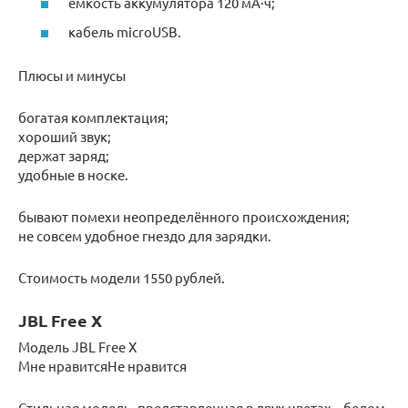
ёмкость аккумулятора 120 мА·ч;
кабель microUSB.
Плюсы и минусы
богатая комплектация;
хороший звук;
держат заряд;
удобные в носке.
бывают помехи неопределённого происхождения;
не совсем удобное гнездо для зарядки.
Стоимость модели 1550 рублей.
JBL Free X
Модель JBL Free X
Мне нравитсяНе нравится
Стильная модель, представленная в двух цветах – белом