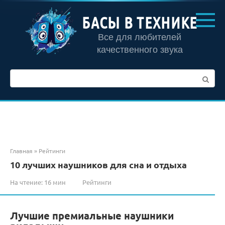
Перейти
к
БАСЫ В ТЕХНИКЕ
контенту
Все для любителей
качественного звука
Поиск:
Главная
»
Рейтинги
10 лучших наушников для сна и отдыха
На чтение:
16 мин
Рейтинги
Лучшие премиальные наушники