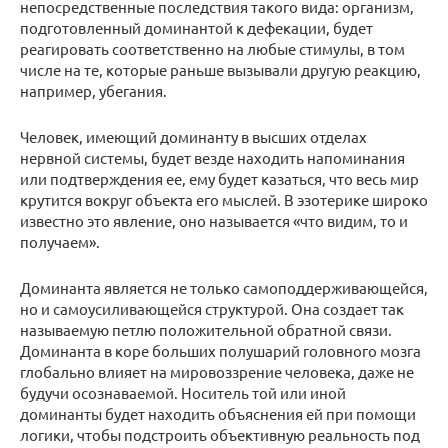
непосредственные последствия такого вида: организм,
подготовленный доминантой к дефекации, будет
реагировать соответственно на любые стимулы, в том
числе на те, которые раньше вызывали другую реакцию,
например, убегания.
Человек, имеющий доминанту в высших отделах
нервной системы, будет везде находить напоминания
или подтверждения ее, ему будет казаться, что весь мир
крутится вокруг объекта его мыслей. В эзотерике широко
известно это явление, оно называется «что видим, то и
получаем».
Доминанта является не только самоподдерживающейся,
но и самоусиливающейся структурой. Она создает так
называемую петлю положительной обратной связи.
Доминанта в коре больших полушарий головного мозга
глобально влияет на мировоззрение человека, даже не
будучи осознаваемой. Носитель той или иной
доминанты будет находить объяснения ей при помощи
логики, чтобы подстроить объективную реальность под