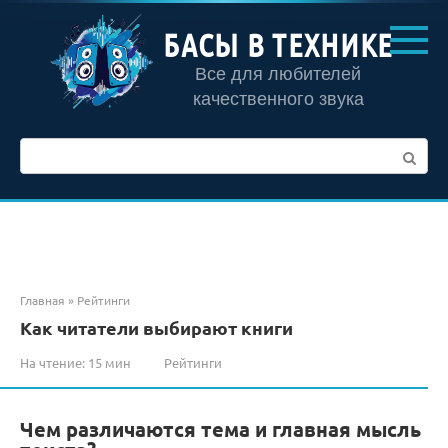
Перейти
к
БАСЫ В ТЕХНИКЕ
контенту
Все для любителей
качественного звука
Поиск:
Главная
»
Рейтинги
Как читатели выбирают книги
На чтение:
15 мин
Рейтинги
Чем различаются тема и главная мысль