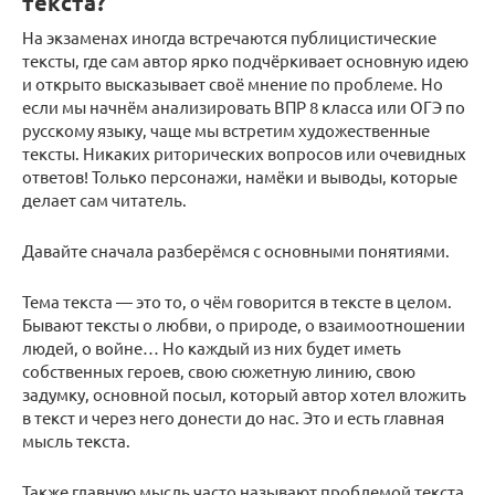
текста?
На экзаменах иногда встречаются публицистические
тексты, где сам автор ярко подчёркивает основную идею
и открыто высказывает своё мнение по проблеме. Но
если мы начнём анализировать ВПР 8 класса или ОГЭ по
русскому языку, чаще мы встретим художественные
тексты. Никаких риторических вопросов или очевидных
ответов! Только персонажи, намёки и выводы, которые
делает сам читатель.
Давайте сначала разберёмся с основными понятиями.
Тема текста — это то, о чём говорится в тексте в целом.
Бывают тексты о любви, о природе, о взаимоотношении
людей, о войне… Но каждый из них будет иметь
собственных героев, свою сюжетную линию, свою
задумку, основной посыл, который автор хотел вложить
в текст и через него донести до нас. Это и есть главная
мысль текста.
Также главную мысль часто называют проблемой текста.