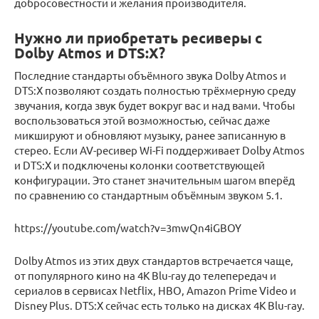
добросовестности и желания производителя.
Нужно ли приобретать ресиверы с
Dolby Atmos и DTS:X?
Последние стандарты объёмного звука Dolby Atmos и
DTS:X позволяют создать полностью трёхмерную среду
звучания, когда звук будет вокруг вас и над вами. Чтобы
воспользоваться этой возможностью, сейчас даже
микшируют и обновляют музыку, ранее записанную в
стерео. Если AV-ресивер Wi-Fi поддерживает Dolby Atmos
и DTS:X и подключены колонки соответствующей
конфигурации. Это станет значительным шагом вперёд
по сравнению со стандартным объёмным звуком 5.1.
https://youtube.com/watch?v=3mwQn4iGBOY
Dolby Atmos из этих двух стандартов встречается чаще,
от популярного кино на 4K Blu-ray до телепередач и
сериалов в сервисах Netflix, HBO, Amazon Prime Video и
Disney Plus. DTS:X сейчас есть только на дисках 4K Blu-ray.