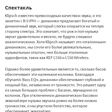
Спектакль
Klipsch известен превосходным качеством звука, и это
заметно с R-51PM — динамики предлагают богатый и
динамичный звук, который слегка опирается на теплую
сторону спектра. Это означает, что рок и поп-музыка
звучат удивительно и весело, не будучи слишком
аналитическими. Хотя Klipsch называет это «эталонным»
динамиком, мы сочли его более увлекательным,
музыкальным опытом, чем больше эталонных
аудиофилов, таких как KEF LS50 и LS50 Wireless.
Однако более удивительным является то, сколько басов
обеспечивают эти маленькие колонки. Благодаря
«Dynamic Bass EQ», динамики обеспечивают глубокий и
мощный бас, независимо от громкости. Это решает одну
из самых больших проблем с басами, звучащими из
колонок. При отключенном динамическом басовом
эквалайзере музыка звучала ровно на более низких
громкостях, и мы упустили богатство, которое
обеспечивает эквалайзер.