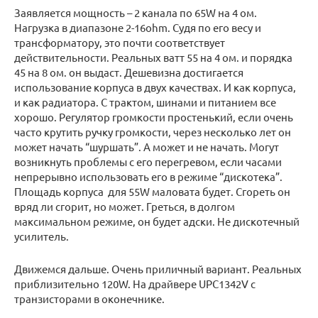
Заявляется мощность – 2 канала по 65W на 4 ом.
Нагрузка в диапазоне 2-16ohm. Судя по его весу и
трансформатору, это почти соответствует
действительности. Реальных ватт 55 на 4 ом. и порядка
45 на 8 ом. он выдаст. Дешевизна достигается
использование корпуса в двух качествах. И как корпуса,
и как радиатора. С трактом, шинами и питанием все
хорошо. Регулятор громкости простенький, если очень
часто крутить ручку громкости, через несколько лет он
может начать “шуршать”. А может и не начать. Могут
возникнуть проблемы с его перегревом, если часами
непрерывно использовать его в режиме “дискотека”.
Площадь корпуса для 55W маловата будет. Сгореть он
вряд ли сгорит, но может. Греться, в долгом
максимальном режиме, он будет адски. Не дискотечный
усилитель.
Движемся дальше. Очень приличный вариант. Реальных
приблизительно 120W. На драйвере UPC1342V с
транзисторами в оконечнике.