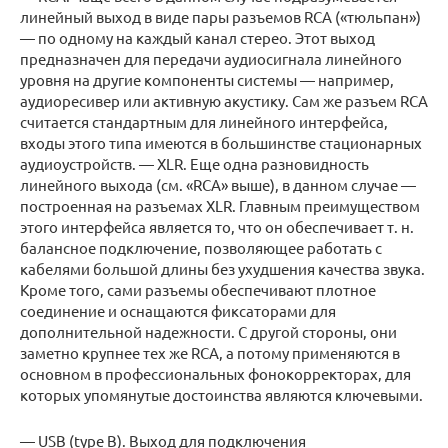
линейный выход в виде пары разъемов RCA («тюльпан»)
— по одному на каждый канал стерео. Этот выход
предназначен для передачи аудиосигнала линейного
уровня на другие компоненты системы — например,
аудиоресивер или активную акустику. Сам же разъем RCA
считается стандартным для линейного интерфейса,
входы этого типа имеются в большинстве стационарных
аудиоустройств. — XLR. Еще одна разновидность
линейного выхода (см. «RCA» выше), в данном случае —
построенная на разъемах XLR. Главным преимуществом
этого интерфейса является то, что он обеспечивает т. н.
балансное подключение, позволяющее работать с
кабелями большой длины без ухудшения качества звука.
Кроме того, сами разъемы обеспечивают плотное
соединение и оснащаются фиксаторами для
дополнительной надежности. С другой стороны, они
заметно крупнее тех же RCA, а потому применяются в
основном в профессиональных фонокорректорах, для
которых упомянутые достоинства являются ключевыми.
— USB (type B). Выход для подключения