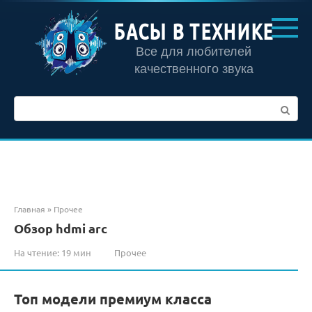
Перейти
к
БАСЫ В ТЕХНИКЕ
контенту
Все для любителей
качественного звука
Поиск:
Главная
»
Прочее
Обзор hdmi arc
На чтение:
19 мин
Прочее
Топ модели премиум класса