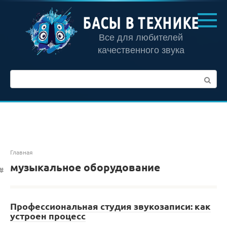
Перейти
к
БАСЫ В ТЕХНИКЕ
контенту
Все для любителей
качественного звука
Поиск:
Главная
музыкальное оборудование
Профессиональная студия звукозаписи: как
устроен процесс