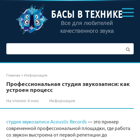
Перейти
к
БАСЫ В ТЕХНИКЕ
контенту
Все для любителей
качественного звука
Поиск:
Главная
»
Информация
Профессиональная студия звукозаписи: как
устроен процесс
На чтение:
4 мин
Информация
студия звукозаписи Acoustic Records
— это пример
современной профессиональной площадки, где работа
со звуком выстроена от первой репетиции до