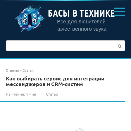
Перейти
к
БАСЫ В ТЕХНИКЕ
контенту
Все для любителей
качественного звука
Поиск:
Главная
»
Статьи
Как выбирать сервис для интеграции
мессенджеров и CRM-систем
На чтение:
4 мин
Статьи