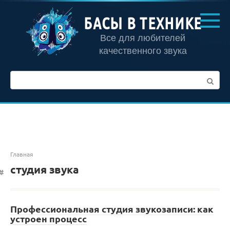
Перейти
к
БАСЫ В ТЕХНИКЕ
контенту
Все для любителей
качественного звука
Поиск:
Главная
студия звука
Профессиональная студия звукозаписи: как
устроен процесс