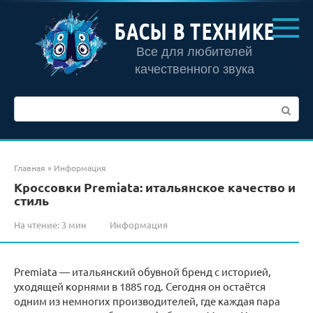
Перейти
к
БАСЫ В ТЕХНИКЕ
контенту
Все для любителей
качественного звука
Поиск:
Главная
»
Информация
Кроссовки Premiata: итальянское качество и
стиль
На чтение:
3 мин
Информация
Premiata — итальянский обувной бренд с историей,
уходящей корнями в 1885 год. Сегодня он остаётся
одним из немногих производителей, где каждая пара