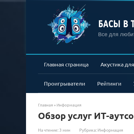
Перейти
к
контенту
БАСЫ В 
Все для любит
Главная страница
Акустика для
Проигрыватели
Рейтинги
Главная
»
Информация
Обзор услуг ИТ-аутс
На чтение:
3 мин
Рубрика:
Информация