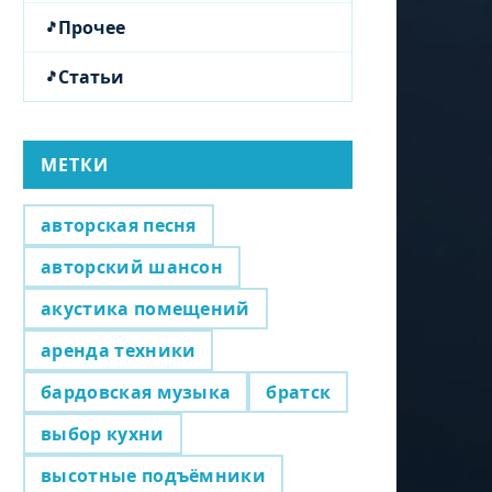
Прочее
Статьи
МЕТКИ
авторская песня
авторский шансон
акустика помещений
аренда техники
бардовская музыка
братск
выбор кухни
высотные подъёмники