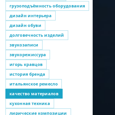
грузоподъёмность оборудования
дизайн интерьера
дизайн обуви
долговечность изделий
звукозаписи
звукорежиссура
игорь кравцов
история бренда
итальянское ремесло
качество материалов
кухонная техника
лирические композиции