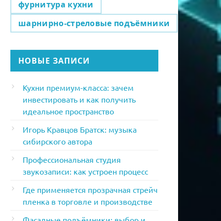
фурнитура кухни
шарнирно-стреловые подъёмники
НОВЫЕ ЗАПИСИ
Кухни премиум-класса: зачем
инвестировать и как получить
идеальное пространство
Игорь Кравцов Братск: музыка
сибирского автора
Профессиональная студия
звукозаписи: как устроен процесс
Где применяется прозрачная стрейч
пленка в торговле и производстве
Фасадные подъёмники: выбор и