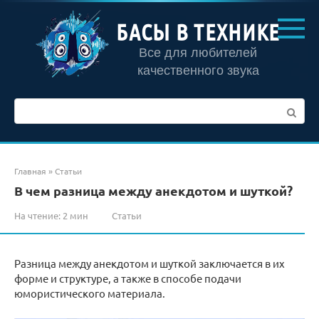
Перейти
к
БАСЫ В ТЕХНИКЕ
контенту
Все для любителей
качественного звука
Поиск:
Главная
»
Статьи
В чем разница между анекдотом и шуткой?
На чтение:
2 мин
Статьи
Разница между анекдотом и шуткой заключается в их
форме и структуре, а также в способе подачи
юмористического материала.