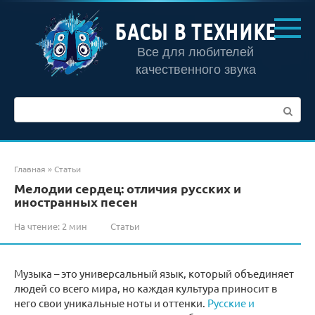
Перейти
к
БАСЫ В ТЕХНИКЕ
контенту
Все для любителей
качественного звука
Поиск:
Главная
»
Статьи
Мелодии сердец: отличия русских и
иностранных песен
На чтение:
2 мин
Статьи
Музыка – это универсальный язык, который объединяет
людей со всего мира, но каждая культура приносит в
него свои уникальные ноты и оттенки.
Русские и