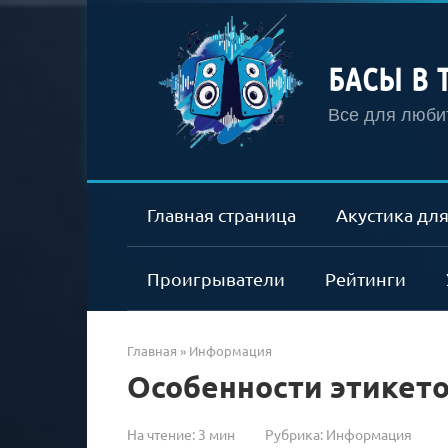
Перейти
к
контенту
БАСЫ В 
Все для любит
Главная страница
Акустика для
Проигрыватели
Рейтинги
Главная
»
Информация
Особенности этикет
На чтение:
3 мин
Рубрика:
Информация