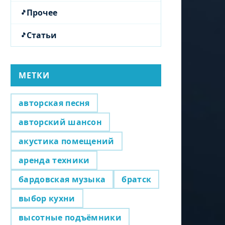
Прочее
Статьи
МЕТКИ
авторская песня
авторский шансон
акустика помещений
аренда техники
бардовская музыка
братск
выбор кухни
высотные подъёмники