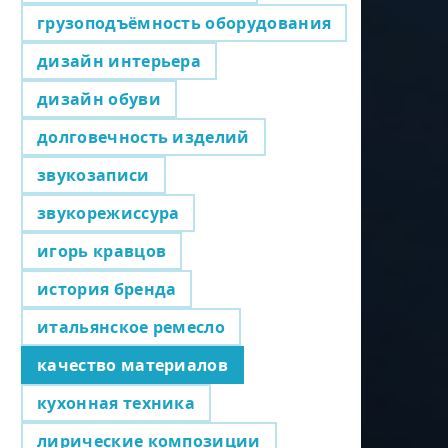
грузоподъёмность оборудования
дизайн интерьера
дизайн обуви
долговечность изделий
звукозаписи
звукорежиссура
игорь кравцов
история бренда
итальянское ремесло
качество материалов
кухонная техника
лирические композиции