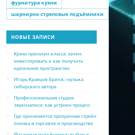
фурнитура кухни
шарнирно-стреловые подъёмники
НОВЫЕ ЗАПИСИ
Кухни премиум-класса: зачем
инвестировать и как получить
идеальное пространство
Игорь Кравцов Братск: музыка
сибирского автора
Профессиональная студия
звукозаписи: как устроен процесс
Где применяется прозрачная стрейч
пленка в торговле и производстве
Фасадные подъёмники: выбор и