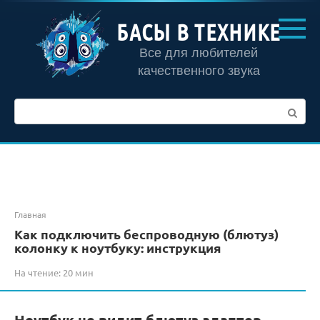
Перейти
к
БАСЫ В ТЕХНИКЕ
контенту
Все для любителей
качественного звука
Поиск:
Главная
Как подключить беспроводную (блютуз)
колонку к ноутбуку: инструкция
На чтение:
20 мин