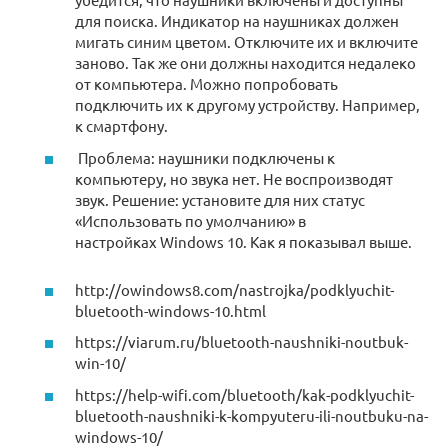
для поиска. Индикатор на наушниках должен
мигать синим цветом. Отключите их и включите
заново. Так же они должны находится недалеко
от компьютера. Можно попробовать
подключить их к другому устройству. Например,
к смартфону.
Проблема: наушники подключены к
компьютеру, но звука нет. Не воспроизводят
звук. Решение: установите для них статус
«Использовать по умолчанию» в
настройках Windows 10. Как я показывал выше.
http://owindows8.com/nastrojka/podklyuchit-
bluetooth-windows-10.html
https://viarum.ru/bluetooth-naushniki-noutbuk-
win-10/
https://help-wifi.com/bluetooth/kak-podklyuchit-
bluetooth-naushniki-k-kompyuteru-ili-noutbuku-na-
windows-10/