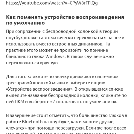
https://youtube.com/watch?v=CPyW8rFFlQg
Как поменять устройство воспроизведения
по умолчанию
При сопряжении с беспроводной колонкой в теории
ноутбук должен автоматически переключаться на нее и
использовать вместо встроенных динамиков. На
практике этого может не произойти по причине
банального глюка Windows. В таком случае можно
переключиться вручную.
Для этого кликните по значку динамика в системном
трее правой кнопкой мыши и выберите опцию
«Устройства воспроизведения». В открывшемся списке
выделите название беспроводной колонки, кликните по
ней ПКМ и выберите «Использовать по умолчанию».
В завершение стоит отметить, что большинство глюков в
работе Bluetooth на ноутбуке, как и многие другие,
«лечатся» при помощи перезагрузки. Если же после всех
манипуляций, описанных выше, вам так и не удалось