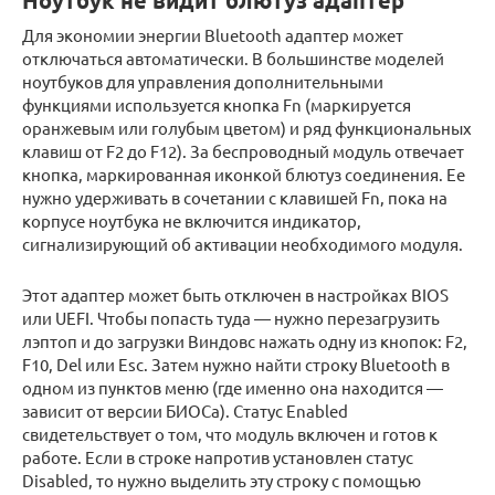
Ноутбук не видит блютуз адаптер
Для экономии энергии Bluetooth адаптер может
отключаться автоматически. В большинстве моделей
ноутбуков для управления дополнительными
функциями используется кнопка Fn (маркируется
оранжевым или голубым цветом) и ряд функциональных
клавиш от F2 до F12). За беспроводный модуль отвечает
кнопка, маркированная иконкой блютуз соединения. Ее
нужно удерживать в сочетании с клавишей Fn, пока на
корпусе ноутбука не включится индикатор,
сигнализирующий об активации необходимого модуля.
Этот адаптер может быть отключен в настройках BIOS
или UEFI. Чтобы попасть туда — нужно перезагрузить
лэптоп и до загрузки Виндовс нажать одну из кнопок: F2,
F10, Del или Esc. Затем нужно найти строку Bluetooth в
одном из пунктов меню (где именно она находится —
зависит от версии БИОСа). Статус Enabled
свидетельствует о том, что модуль включен и готов к
работе. Если в строке напротив установлен статус
Disabled, то нужно выделить эту строку с помощью