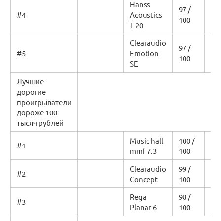
Hanss
97 /
Уз
#4
Acoustics
100
це
T-20
Clearaudio
97 /
Уз
#5
Emotion
100
це
SE
Лучшие
дорогие
проигрыватели
дороже 100
тысяч рублей
Music hall
100 /
Уз
#1
mmf 7.3
100
це
Clearaudio
99 /
Уз
#2
Concept
100
це
Rega
98 /
Уз
#3
Planar 6
100
це