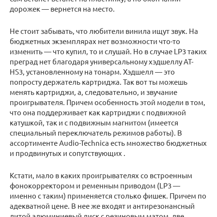
дорожек — вернется на место.
Не стоит забывать, что любители винила ищут звук. На
бюджетных экземплярах нет возможности что-то
изменить — что купил, то и слушай. Но в случае LP3 таких
преград нет благодаря универсальному хэдшеллу AT-
HS3, установленному на тонарм. Хэдшелл — это
попросту держатель картриджа. Так вот ты можешь
менять картриджи, а, следовательно, и звучание
проигрывателя. Причем особенность этой модели в том,
что она поддерживает как картриджи с подвижной
катушкой, так и с подвижным магнитом (имеется
специальный переключатель режимов работы). В
ассортименте Audio-Technica есть множество бюджетных
и продвинутых и сопутствующих .
Кстати, мало в каких проигрывателях со встроенным
фонокорректором и ременным приводом (LP3 —
именно с таким) применяется столько фишек. Причем по
адекватной цене. В нее же входят и антирезонансный
литой алюминиевый диск с резиновым матом, две