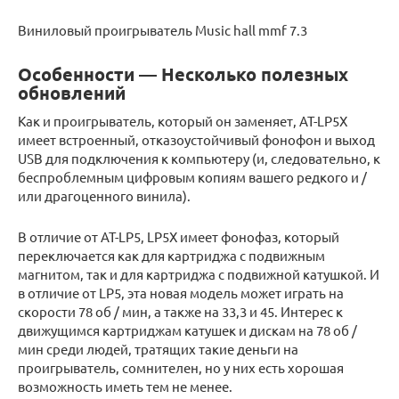
Виниловый проигрыватель Music hall mmf 7.3
Особенности — Несколько полезных
обновлений
Как и проигрыватель, который он заменяет, AT-LP5X
имеет встроенный, отказоустойчивый фонофон и выход
USB для подключения к компьютеру (и, следовательно, к
беспроблемным цифровым копиям вашего редкого и /
или драгоценного винила).
В отличие от AT-LP5, LP5X имеет фонофаз, который
переключается как для картриджа с подвижным
магнитом, так и для картриджа с подвижной катушкой. И
в отличие от LP5, эта новая модель может играть на
скорости 78 об / мин, а также на 33,3 и 45. Интерес к
движущимся картриджам катушек и дискам на 78 об /
мин среди людей, тратящих такие деньги на
проигрыватель, сомнителен, но у них есть хорошая
возможность иметь тем не менее.