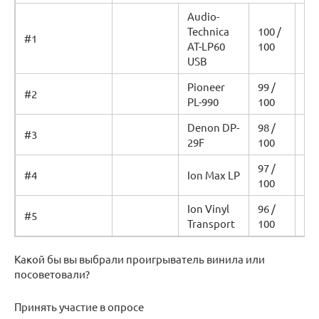
Audio-
Technica
100 /
Уз
#1
AT-LP60
100
це
USB
Pioneer
99 /
Уз
#2
PL-990
100
це
Denon DP-
98 /
Уз
#3
29F
100
це
97 /
Уз
#4
Ion Max LP
100
це
Ion Vinyl
96 /
Уз
#5
Transport
100
це
Какой бы вы выбрали проигрыватель винила или
посоветовали?
Принять участие в опросе