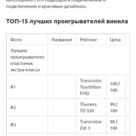
подключению и красивым дизайном.
ТОП-15 лучших проигрывателей винила
Фото
Название
Рейтинг
Цена
Лучшие
проигрыватели
пластинок
экстра-класса
Transrotor
100 /
Уз
#1
Tourbillon
100
це
FMD
Thorens
99 /
Уз
#2
TD 550
100
це
Transrotor
98 /
Уз
#3
Zet 3
100
це