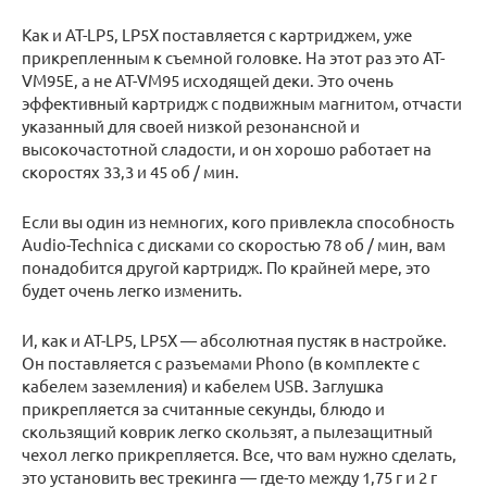
Как и AT-LP5, LP5X поставляется с картриджем, уже
прикрепленным к съемной головке. На этот раз это AT-
VM95E, а не AT-VM95 исходящей деки. Это очень
эффективный картридж с подвижным магнитом, отчасти
указанный для своей низкой резонансной и
высокочастотной сладости, и он хорошо работает на
скоростях 33,3 и 45 об / мин.
Если вы один из немногих, кого привлекла способность
Audio-Technica с дисками со скоростью 78 об / мин, вам
понадобится другой картридж. По крайней мере, это
будет очень легко изменить.
И, как и AT-LP5, LP5X — абсолютная пустяк в настройке.
Он поставляется с разъемами Phono (в комплекте с
кабелем заземления) и кабелем USB. Заглушка
прикрепляется за считанные секунды, блюдо и
скользящий коврик легко скользят, а пылезащитный
чехол легко прикрепляется. Все, что вам нужно сделать,
это установить вес трекинга — где-то между 1,75 г и 2 г