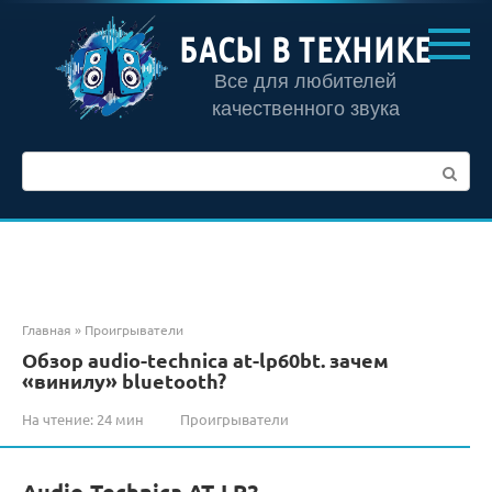
Перейти
к
БАСЫ В ТЕХНИКЕ
контенту
Все для любителей
качественного звука
Поиск:
Главная
»
Проигрыватели
Обзор audio-technica at-lp60bt. зачем
«винилу» bluetooth?
На чтение:
24 мин
Проигрыватели