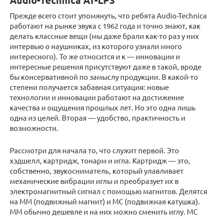
Audio-Technica AT-LP3
Прежде всего стоит упомянуть, что ребята Audio-Technica
работают на рынке звука с 1962 года и точно знают, как
делать классные вещи (мы даже брали как-то раз у них
интервью о наушниках, из которого узнали много
интересного). То же относится и к — инновации и
интересные решения присутствуют даже в такой, вроде
бы консервативной по замыслу продукции. В какой-то
степени получается забавная ситуация: новые
технологии и инновации работают на достижение
качества и ощущения прошлых лет. Но это одна лишь
одна из целей. Вторая — удобство, практичность и
возможности.
Рассмотри для начала то, что служит первой. Это
хэдшелл, картридж, тонарм и игла. Картридж — это,
собственно, звукосниматель, который улавливает
механические вибрации иглы и преобразует их в
электромагнитный сигнал с помощью магнитов. Делятся
на MM (подвижный магнит) и MC (подвижная катушка).
MM обычно дешевле и на них можно сменить иглу. MC