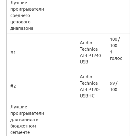
Лучшие
проигрыватели
среднего
ценового
диапазона
100 /
Audio-
100
Technica
Уз
1 —
#1
AT-LP1240
це
голос
USB
Audio-
Technica
99 /
Уз
#2
AT-LP120-
100
це
USBHC
Лучшие
проигрыватели
для винила в
бюджетном
сегменте