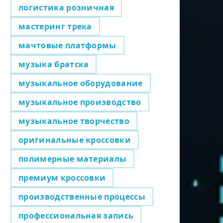
логистика розничная
мастеринг трека
мачтовые платформы
музыка братска
музыкальное оборудование
музыкальное производство
музыкальное творчество
оригинальные кроссовки
полимерные материалы
премиум кроссовки
производственные процессы
профессиональная запись