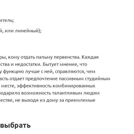
итель;
й, или линейный);
ы, кому отдать пальму первенства. Каждая
ва и недостатки. Бытует мнение, что
у функцию лучше с ней, справляются, чем
часть отдает предпочтение пассивным студийным
на месте, эффективность комбинированных
о подарило возможность талантливым людям
честве, не выходя из дому за приемлемые
 выбрать