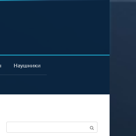
ы
Наушники
Поиск: