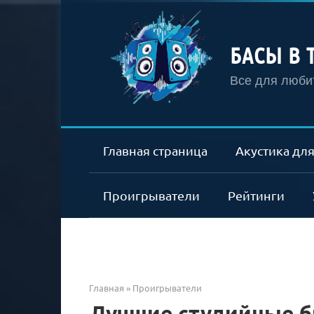
Перейти
к
контенту
БАСЫ В 
Все для любит
Главная страница
Акустика для
Проигрыватели
Рейтинги
Главная
»
Проигрыватели
Лучшие студийные 