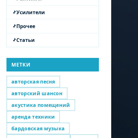
Усилители
Прочее
Статьи
МЕТКИ
авторская песня
авторский шансон
акустика помещений
аренда техники
бардовская музыка