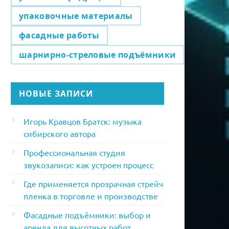
упаковочные материалы
фасадные работы
шарнирно-стреловые подъёмники
НОВЫЕ ЗАПИСИ
Игорь Кравцов Братск: музыка
сибирского автора
Профессиональная студия
звукозаписи: как устроен процесс
Где применяется прозрачная стрейч
пленка в торговле и производстве
Фасадные подъёмники: выбор и
аренда для высотных работ