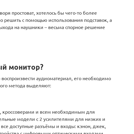
воря простоват, хотелось бы чего-то более
о решить с помощью использования подставок, а
выхода на наушники – весьма спорное решение
ый монитор?
о воспроизвести аудиоматериал, его необходимо
мого метода выделяют:
 кроссоверами и всем необходимым для
ельные модели с 2 усилителями для низких и
 все доступные разъёмы и входы: кэнон, джек,
стройства с цифровыми оптическими входами.