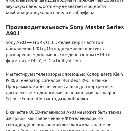
звуковую панель, хотя ему не хватает мощности
комбинации звуковой панели и сабвуфера.
Производительность Sony Master Series
A90J
Sony A90J — это 4K OLED-телевизор с частотой
обновления 120 Гц. Он поддерживает контент с
расширенным динамическим диапазоном (HDR) в
форматах HDR10, HLG и Dolby Vision.
Мы тестируем телевизоры с помощью Колориметр Klein
K-80, а Генератор сигналов Murideo SIX-G, а также
Программное обеспечение Calman для портретных
дисплеев с методологиями, основанными на Imaging
Science Foundation методы калибровки.
В качестве OLED-телевизора A90J не может быть таким
же ярким, как современные ЖК-телевизоры со
светодиодной подсветкой высокого класса. Тем не
менее, Sony, насколько это возможно, увеличивает