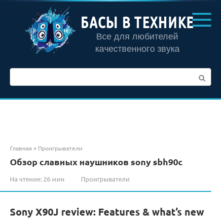
Перейти
к
БАСЫ В ТЕХНИКЕ
контенту
Все для любителей
качественного звука
Поиск:
Главная
»
Проигрыватели
Обзор славных наушников sony sbh90c
На чтение:
26 мин
Проигрыватели
Sony X90J review: Features & what’s new