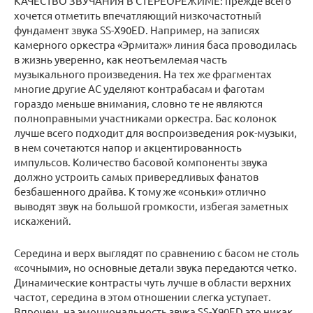
КАЧЕСТВО ЗВУЧАНИЯ В СТЕРЕОРЕЖИМЕ: прежде всего
хочется отметить впечатляющий низкочастотный
фундамент звука SS-X90ED. Например, на записях
камерного оркестра «Эрмитаж» линия баса проводилась
в жизнь уверенно, как неотъемлемая часть
музыкального произведения. На тех же фрагментах
многие другие АС уделяют контрабасам и фаготам
гораздо меньше внимания, словно те не являются
полноправными участниками оркестра. Бас колонок
лучше всего подходит для воспроизведения рок-музыки,
в нем сочетаются напор и акцентированность
импульсов. Количество басовой компоненты звука
должно устроить самых привередливых фанатов
безбашенного драйва. К тому же «соньки» отлично
выводят звук на большой громкости, избегая заметных
искажений.
Середина и верх выглядят по сравнению с басом не столь
«сочными», но основные детали звука передаются четко.
Динамические контрасты чуть лучше в области верхних
частот, середина в этом отношении слегка уступает.
Впрочем, на эмоциональность звука SS-X90ED это никак