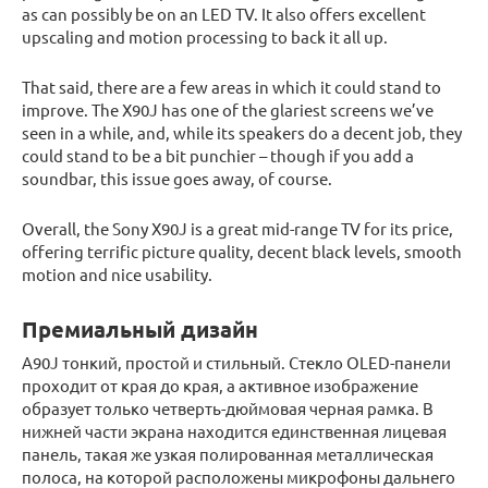
as can possibly be on an LED TV. It also offers excellent
upscaling and motion processing to back it all up.
That said, there are a few areas in which it could stand to
improve. The X90J has one of the glariest screens we’ve
seen in a while, and, while its speakers do a decent job, they
could stand to be a bit punchier – though if you add a
soundbar, this issue goes away, of course.
Overall, the Sony X90J is a great mid-range TV for its price,
offering terrific picture quality, decent black levels, smooth
motion and nice usability.
Премиальный дизайн
A90J тонкий, простой и стильный. Стекло OLED-панели
проходит от края до края, а активное изображение
образует только четверть-дюймовая черная рамка. В
нижней части экрана находится единственная лицевая
панель, такая же узкая полированная металлическая
полоса, на которой расположены микрофоны дальнего