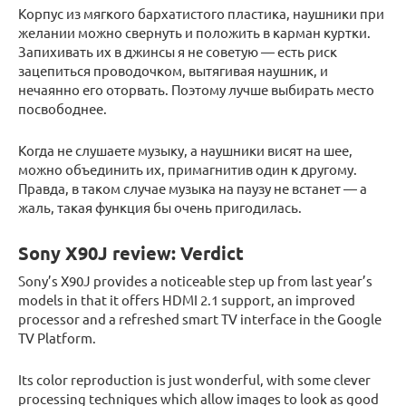
Корпус из мягкого бархатистого пластика, наушники при
желании можно свернуть и положить в карман куртки.
Запихивать их в джинсы я не советую — есть риск
зацепиться проводочком, вытягивая наушник, и
нечаянно его оторвать. Поэтому лучше выбирать место
посвободнее.
Когда не слушаете музыку, а наушники висят на шее,
можно объединить их, примагнитив один к другому.
Правда, в таком случае музыка на паузу не встанет — а
жаль, такая функция бы очень пригодилась.
Sony X90J review: Verdict
Sony’s X90J provides a noticeable step up from last year’s
models in that it offers HDMI 2.1 support, an improved
processor and a refreshed smart TV interface in the Google
TV Platform.
Its color reproduction is just wonderful, with some clever
processing techniques which allow images to look as good