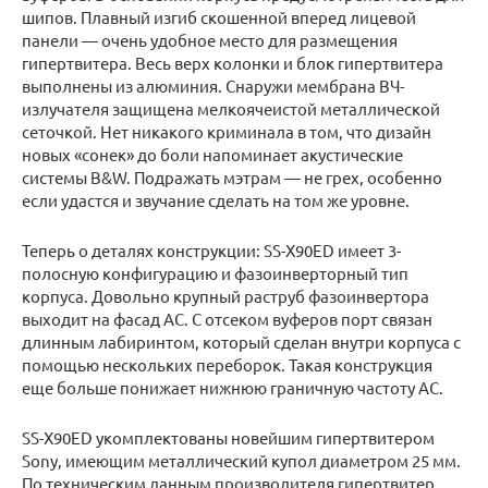
шипов. Плавный изгиб скошенной вперед лицевой
панели — очень удобное место для размещения
гипертвитера. Весь верх колонки и блок гипертвитера
выполнены из алюминия. Снаружи мембрана ВЧ-
излучателя защищена мелкоячеистой металлической
сеточкой. Нет никакого криминала в том, что дизайн
новых «сонек» до боли напоминает акустические
системы B&W. Подражать мэтрам — не грех, особенно
если удастся и звучание сделать на том же уровне.
Теперь о деталях конструкции: SS-X90ED имеет 3-
полосную конфигурацию и фазоинверторный тип
корпуса. Довольно крупный раструб фазоинвертора
выходит на фасад АС. С отсеком вуферов порт связан
длинным лабиринтом, который сделан внутри корпуса с
помощью нескольких переборок. Такая конструкция
еще больше понижает нижнюю граничную частоту АС.
SS-X90ED укомплектованы новейшим гипертвитером
Sony, имеющим металлический купол диаметром 25 мм.
По техническим данным производителя гипертвитер