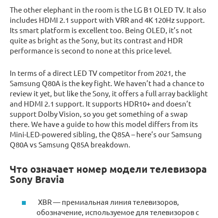
The other elephant in the room is the LG B1 OLED TV. It also
includes HDMI 2.1 support with VRR and 4K 120Hz support.
Its smart platform is excellent too. Being OLED, it’s not
quite as bright as the Sony, but its contrast and HDR
performance is second to none at this price level.
In terms of a direct LED TV competitor from 2021, the
Samsung Q80A is the key fight. We haven’t had a chance to
review it yet, but like the Sony, it offers a full array backlight
and HDMI 2.1 support. It supports HDR10+ and doesn’t
support Dolby Vision, so you get something of a swap
there. We have a guide to how this model differs from its
Mini-LED-powered sibling, the Q85A – here’s our Samsung
Q80A vs Samsung Q85A breakdown.
Что означает номер модели телевизора
Sony Bravia
XBR — премиальная линия телевизоров,
обозначение, используемое для телевизоров с