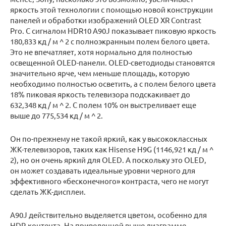
яркость этой технологии с помощью новой конструкции
панелей и обработки изображений OLED XR Contrast
Pro. С сигналом HDR10 A90J показывает пиковую яркость
180,833 кд / м ^ 2 с полноэкранным полем белого цвета.
Это не впечатляет, хотя нормально для полностью
освещенной OLED-панели. OLED-светодиоды становятся
значительно ярче, чем меньше площадь, которую
необходимо полностью осветить, а с полем белого цвета
18% пиковая яркость телевизора подскакивает до
632,348 кд / м ^ 2. С полем 10% он выстреливает еще
выше до 775,534 кд / м ^ 2.
Он по-прежнему не такой яркий, как у высококлассных
ЖК-телевизоров, таких как Hisense H9G (1146,921 кд / м ^
2), но он очень яркий для OLED. А поскольку это OLED,
он может создавать идеальные уровни черного для
эффективного «бесконечного» контраста, чего не могут
сделать ЖК-дисплеи.
A90J действительно выделяется цветом, особенно для
HDR-контента. На приведенной выше диаграмме