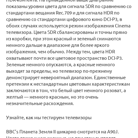
показаны уровни цвета для сигнала SDR по сравнению со
стандартами вещания Rec.709 и для сигнала HDR по
сравнению со стандартами цифрового кино DCI-P3, в
обоих случаях используется режим изображения Cinema
телевизора. Цвета SDR сбалансированы и точны прямо
из коробки, при этом красный и зеленый снимаются
немного дальше в диапазоне для более яркого
изображения, чем обычно. Между тем, цвета HDR
охватывают почти все цветовое пространство DCI-P3.
Зеленые немного опускаются, а красные немного
выходят за пределы, но телевизор по-прежнему
демонстрирует невероятный диапазон. Единственные
претензии к нестандартным цветовым характеристикам
заключаются в том, что белый цвет немного розоват, а
желтый — немного красным, но это очень
незначительные расхождения.
Узнайте, как мы тестируем телевизоры
BBC’s Планета Земля II шикарно смотрится на A90J.
Цвета яркие и насыщенные, но при этом выглядят