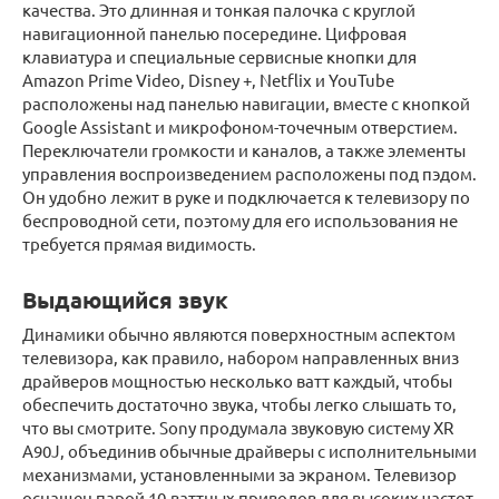
качества. Это длинная и тонкая палочка с круглой
навигационной панелью посередине. Цифровая
клавиатура и специальные сервисные кнопки для
Amazon Prime Video, Disney +, Netflix и YouTube
расположены над панелью навигации, вместе с кнопкой
Google Assistant и микрофоном-точечным отверстием.
Переключатели громкости и каналов, а также элементы
управления воспроизведением расположены под пэдом.
Он удобно лежит в руке и подключается к телевизору по
беспроводной сети, поэтому для его использования не
требуется прямая видимость.
Выдающийся звук
Динамики обычно являются поверхностным аспектом
телевизора, как правило, набором направленных вниз
драйверов мощностью несколько ватт каждый, чтобы
обеспечить достаточно звука, чтобы легко слышать то,
что вы смотрите. Sony продумала звуковую систему XR
A90J, объединив обычные драйверы с исполнительными
механизмами, установленными за экраном. Телевизор
оснащен парой 10-ваттных приводов для высоких частот