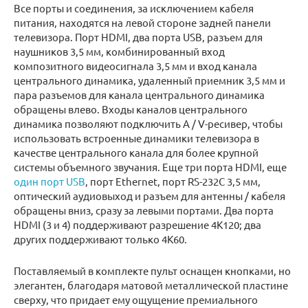
Все порты и соединения, за исключением кабеля
питания, находятся на левой стороне задней панели
телевизора. Порт HDMI, два порта USB, разъем для
наушников 3,5 мм, комбинированный вход
композитного видеосигнала 3,5 мм и вход канала
центрального динамика, удаленный приемник 3,5 мм и
пара разъемов для канала центрального динамика
обращены влево. Входы каналов центрального
динамика позволяют подключить A / V-ресивер, чтобы
использовать встроенные динамики телевизора в
качестве центрального канала для более крупной
системы объемного звучания. Еще три порта HDMI, еще
один порт USB
, порт Ethernet, порт RS-232C 3,5 мм,
оптический аудиовыход и разъем для антенны / кабеля
обращены вниз, сразу за левыми портами. Два порта
HDMI (3 и 4) поддерживают разрешение 4K120; два
других поддерживают только 4K60.
Поставляемый в комплекте пульт оснащен кнопками, но
элегантен, благодаря матовой металлической пластине
сверху, что придает ему ощущение премиального