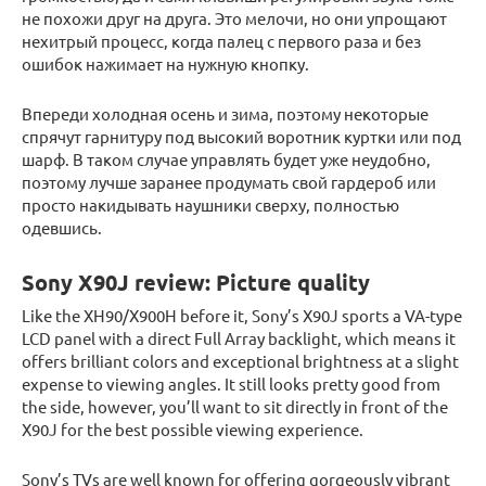
не похожи друг на друга. Это мелочи, но они упрощают
нехитрый процесс, когда палец с первого раза и без
ошибок нажимает на нужную кнопку.
Впереди холодная осень и зима, поэтому некоторые
спрячут гарнитуру под высокий воротник куртки или под
шарф. В таком случае управлять будет уже неудобно,
поэтому лучше заранее продумать свой гардероб или
просто накидывать наушники сверху, полностью
одевшись.
Sony X90J review: Picture quality
Like the XH90/X900H before it, Sony’s X90J sports a VA-type
LCD panel with a direct Full Array backlight, which means it
offers brilliant colors and exceptional brightness at a slight
expense to viewing angles. It still looks pretty good from
the side, however, you’ll want to sit directly in front of the
X90J for the best possible viewing experience.
Sony’s TVs are well known for offering gorgeously vibrant