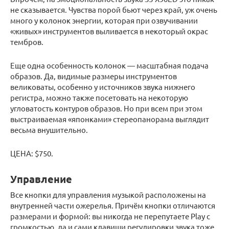
не сказывается. Чувства порой бьют через край, уж очень
много у колонок энергии, которая при озвучивании
«живых» инструментов выливается в некоторый окрас
тембров.
Еще одна особенность колонок — масштабная подача
образов. Да, видимые размеры инструментов
великоваты, особенно у источников звука нижнего
регистра, можно также посетовать на некоторую
угловатость контуров образов. Но при всем при этом
выстраиваемая «японками» стереопанорама выглядит
весьма внушительно.
ЦЕНА: $750.
Управление
Все кнопки для управления музыкой расположены на
внутренней части ожерелья. Причём кнопки отличаются
размерами и формой: вы никогда не перепутаете Play с
громкостью, да и сами клавиши регулировки звука тоже