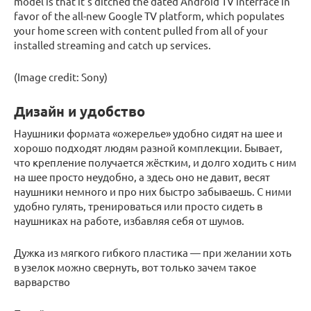
model is that it’s ditched the dated Android TV interface in
favor of the all-new Google TV platform, which populates
your home screen with content pulled from all of your
installed streaming and catch up services.
(Image credit: Sony)
Дизайн и удобство
Наушники формата «ожерелье» удобно сидят на шее и
хорошо подходят людям разной комплекции. Бывает,
что крепление получается жёстким, и долго ходить с ним
на шее просто неудобно, а здесь оно не давит, весят
наушники немного и про них быстро забываешь. С ними
удобно гулять, тренироваться или просто сидеть в
наушниках на работе, избавляя себя от шумов.
Дужка из мягкого гибкого пластика — при желании хоть
в узелок можно свернуть, вот только зачем такое
варварство