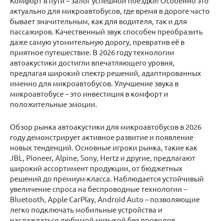
Комфорт в пути – залог успешной поездки! Особенно это
актуально для микроавтобусов, где время в дороге часто
бывает значительным, как для водителя, так и для
пассажиров. Качественный звук способен преобразить
даже самую утомительную дорогу, превратив её в
приятное путешествие. В 2026 году технологии
автоакустики достигли впечатляющего уровня,
предлагая широкий спектр решений, адаптированных
именно для микроавтобусов. Улучшение звука в
микроавтобусе – это инвестиция в комфорт и
положительные эмоции.
Обзор рынка автоакустики для микроавтобусов в 2026
году демонстрирует активное развитие и появление
новых тенденций. Основные игроки рынка, такие как
JBL, Pioneer, Alpine, Sony, Hertz и другие, предлагают
широкий ассортимент продукции, от бюджетных
решений до премиум-класса. Наблюдается устойчивый
увеличение спроса на беспроводные технологии –
Bluetooth, Apple CarPlay, Android Auto – позволяющие
легко подключать мобильные устройства и
наслаждаться любимой музыкой без проводов.