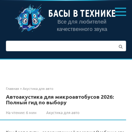
Перейти
к
БАСЫ В ТЕХНИКЕ
контенту
Все для любителей
качественного звука
Поиск:
Главная
»
Акустика для авто
Автоакустика для микроавтобусов 2026:
Полный гид по выбору
На чтение:
6 мин
Акустика для авто