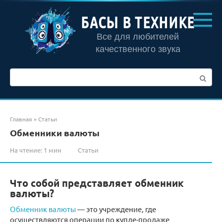
Перейти
к
БАСЫ В ТЕХНИКЕ
контенту
Все для любителей
качественного звука
Поиск:
Главная
»
Статьи
Обменники валюты
На чтение:
1 мин
Статьи
Что собой представляет обменник
валюты?
Обменник валюты
— это учреждение, где
осуществляются операции по купле-продаже