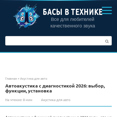
Перейти
к
БАСЫ В ТЕХНИКЕ
контенту
Все для любителей
качественного звука
Поиск:
Главная
»
Акустика для авто
Автоакустика с диагностикой 2026: выбор,
функции, установка
На чтение:
8 мин
Акустика для авто