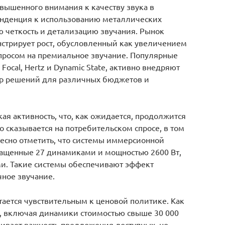
вышенного внимания к качеству звука в
енденция к использованию металлических
 четкость и детализацию звучания. Рынок
нстрирует рост, обусловленный как увеличением
спросом на премиальное звучание. Популярные
, Focal, Hertz и Dynamic State, активно внедряют
тр решений для различных бюджетов и
ая активность, что, как ожидается, продолжится
о сказывается на потребительском спросе, в том
ресно отметить, что системы иммерсионной
оснащенные 27 динамиками и мощностью 2600 Вт,
ми. Такие системы обеспечивают эффект
чное звучание.
стается чувствительным к ценовой политике. Как
к, включая динамики стоимостью свыше 30 000
кивает важность предложения доступных, но