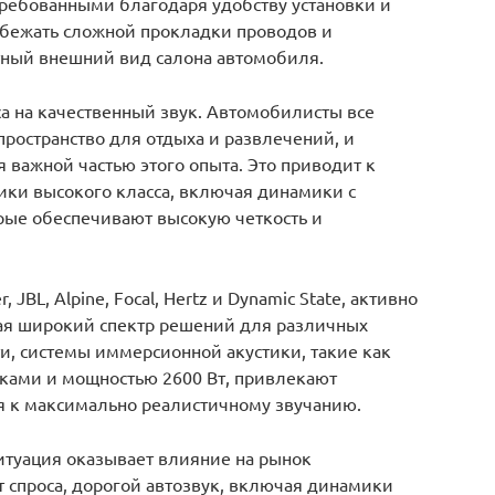
требованными благодаря удобству установки и
избежать сложной прокладки проводов и
тный внешний вид салона автомобиля.
а на качественный звук. Автомобилисты все
ространство для отдыха и развлечений, и
я важной частью этого опыта. Это приводит к
тики высокого класса, включая динамики с
ые обеспечивают высокую четкость и
JBL, Alpine, Focal, Hertz и Dynamic State, активно
гая широкий спектр решений для различных
и, системы иммерсионной акустики, такие как
иками и мощностью 2600 Вт, привлекают
я к максимально реалистичному звучанию.
итуация оказывает влияние на рынок
т спроса, дорогой автозвук, включая динамики