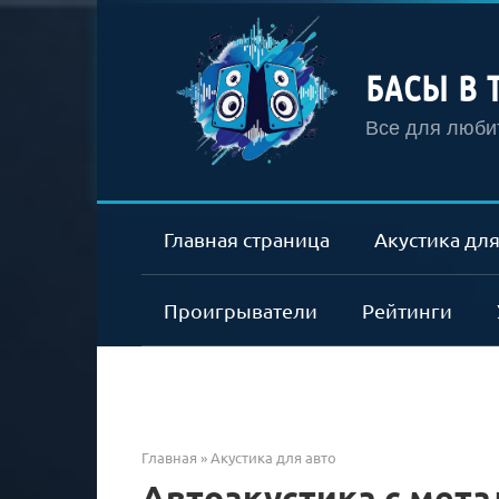
Перейти
к
контенту
БАСЫ В 
Все для любит
Главная страница
Акустика для
Проигрыватели
Рейтинги
Главная
»
Акустика для авто
Автоакустика с мет