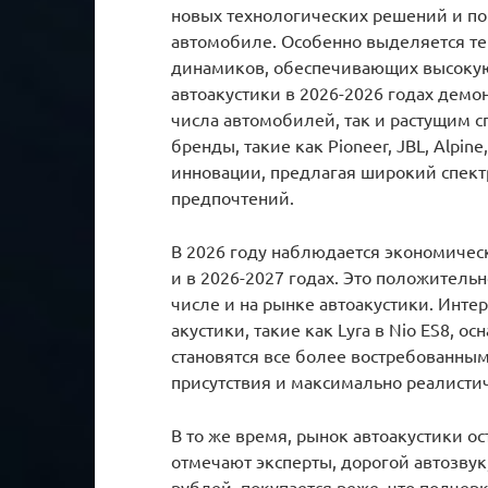
новых технологических решений и по
автомобиле. Особенно выделяется т
динамиков, обеспечивающих высокую
автоакустики в 2026-2026 годах демо
числа автомобилей, так и растущим 
бренды, такие как Pioneer, JBL, Alpine
инновации, предлагая широкий спек
предпочтений.
В 2026 году наблюдается экономическ
и в 2026-2027 годах. Это положительн
числе и на рынке автоакустики. Инте
акустики, такие как Lyra в Nio ES8, 
становятся все более востребованны
присутствия и максимально реалисти
В то же время, рынок автоакустики о
отмечают эксперты, дорогой автозву
рублей, покупается реже, что подчер