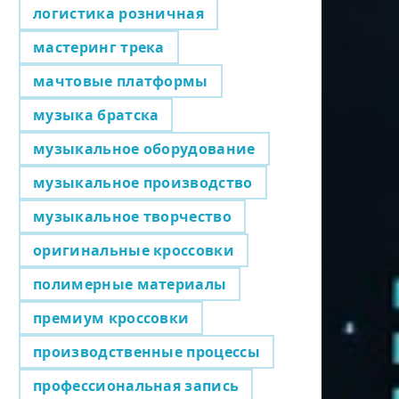
логистика розничная
мастеринг трека
мачтовые платформы
музыка братска
музыкальное оборудование
музыкальное производство
музыкальное творчество
оригинальные кроссовки
полимерные материалы
премиум кроссовки
производственные процессы
профессиональная запись