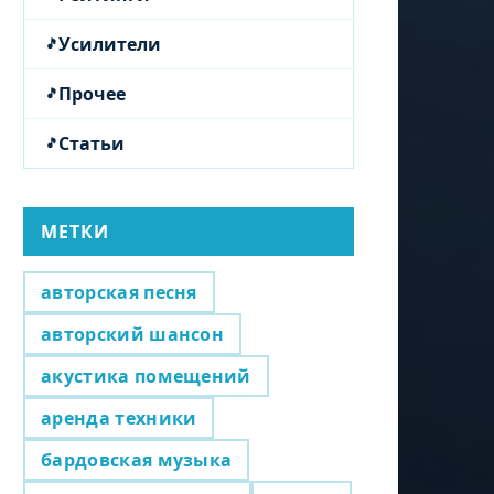
Усилители
Прочее
Статьи
МЕТКИ
авторская песня
авторский шансон
акустика помещений
аренда техники
бардовская музыка