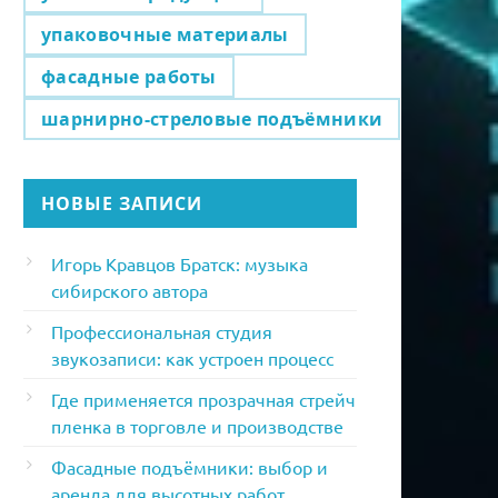
упаковочные материалы
фасадные работы
шарнирно-стреловые подъёмники
НОВЫЕ ЗАПИСИ
Игорь Кравцов Братск: музыка
сибирского автора
Профессиональная студия
звукозаписи: как устроен процесс
Где применяется прозрачная стрейч
пленка в торговле и производстве
Фасадные подъёмники: выбор и
аренда для высотных работ