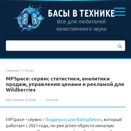
Перейти
к
БАСЫ В ТЕХНИКЕ
контенту
Все для любителей
качественного звука
Поиск:
Главная
»
Статьи
MPSpace: сервис статистики, аналитики
продаж, управления ценами и рекламой для
Wildberries
На чтение:
4 мин
Статьи
MPSpace – сервис
с биддером для Вайлдбериз
, который
работает с 2021 года, но уже успел обрести немалую