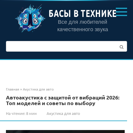
Перейти
к
БАСЫ В ТЕХНИКЕ
контенту
Все для любителей
качественного звука
Поиск:
Главная
»
Акустика для авто
Автоакустика с защитой от вибраций 2026:
Топ моделей и советы по выбору
На чтение:
8 мин
Акустика для авто