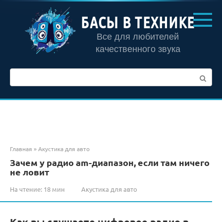
Перейти
к
БАСЫ В ТЕХНИКЕ
контенту
Все для любителей
качественного звука
Поиск:
Главная
»
Акустика для авто
Зачем у радио am-диапазон, если там ничего
не ловит
На чтение:
18 мин
Акустика для авто