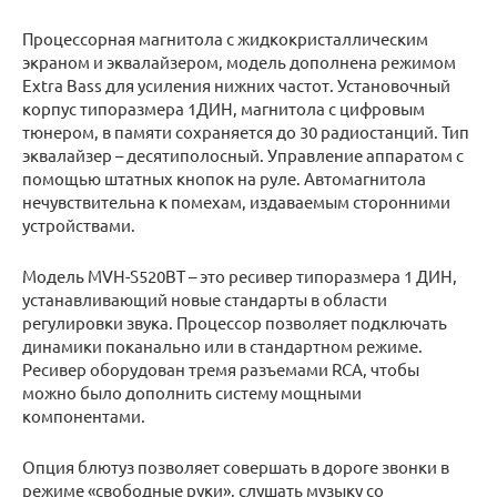
Процессорная магнитола с жидкокристаллическим
экраном и эквалайзером, модель дополнена режимом
Extra Bass для усиления нижних частот. Установочный
корпус типоразмера 1ДИН, магнитола с цифровым
тюнером, в памяти сохраняется до 30 радиостанций. Тип
эквалайзер – десятиполосный. Управление аппаратом с
помощью штатных кнопок на руле. Автомагнитола
нечувствительна к помехам, издаваемым сторонними
устройствами.
Модель MVH-S520BT – это ресивер типоразмера 1 ДИН,
устанавливающий новые стандарты в области
регулировки звука. Процессор позволяет подключать
динамики поканально или в стандартном режиме.
Ресивер оборудован тремя разъемами RCA, чтобы
можно было дополнить систему мощными
компонентами.
Опция блютуз позволяет совершать в дороге звонки в
режиме «свободные руки», слушать музыку со