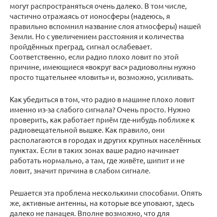
могут распространяться очень далеко. В том числе,
частично отражаясь от ионосферы (надеюсь, я
правильно вспомнил название слоя атмосферы) нашей
Земли. Но с увеличением расстояния и количества
пройдённых преград, сигнал ослабевает.
Соответственно, если радио плохо ловит по этой
причине, имеющиеся «вокруг вас» радиоволны нужно
просто тщательнее «ловить» и, возможно, усиливать.
Как убедиться в том, что радио в машине плохо ловит
именно из-за слабого сигнала? Очень просто. Нужно
проверить, как работает приём где-нибудь поближе к
радиовещательной вышке. Как правило, они
располагаются в городах и других крупных населённых
пунктах. Если в таких зонах ваше радио начинает
работать нормально, а там, где живёте, шипит и не
ловит, значит причина в слабом сигнале.
Решается эта проблема несколькими способами. Опять
же, активные антенны, на которые все уповают, здесь
далеко не панацея. Вполне возможно, что для