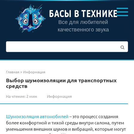
Перейти
к
БАСЫ В ТЕХНИКЕ
контенту
Все для любителей
качественного звука
Поиск:
Главная
»
Информация
Выбор шумоизоляции для транспортных
средств
На чтение:
2 мин
Информация
Шумоизоляция автомобилей
– это процесс создания
более комфортной и тихой среды внутри салона, путем
уменьшения внешних шумов и вибраций, которые могут