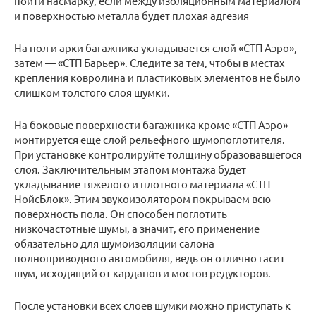
пойти насмарку, если между изоляционным материалом
и поверхностью металла будет плохая адгезия
На пол и арки багажника укладывается слой «СТП Аэро»,
затем — «СТП Барьер». Следите за тем, чтобы в местах
крепления ковролина и пластиковых элементов не было
слишком толстого слоя шумки.
На боковые поверхности багажника кроме «СТП Аэро»
монтируется еще слой рельефного шумопоглотителя.
При установке контролируйте толщину образовавшегося
слоя. Заключительным этапом монтажа будет
укладывание тяжелого и плотного материала «СТП
НойсБлок». Этим звукоизолятором покрываем всю
поверхность пола. Он способен поглотить
низкочастотные шумы, а значит, его применение
обязательно для шумоизоляции салона
полноприводного автомобиля, ведь он отлично гасит
шум, исходящий от карданов и мостов редукторов.
После установки всех слоев шумки можно приступать к