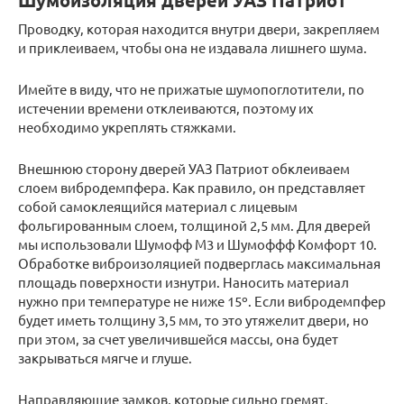
Шумоизоляция дверей УАЗ Патриот
Проводку, которая находится внутри двери, закрепляем
и приклеиваем, чтобы она не издавала лишнего шума.
Имейте в виду, что не прижатые шумопоглотители, по
истечении времени отклеиваются, поэтому их
необходимо укреплять стяжками.
Внешнюю сторону дверей УАЗ Патриот обклеиваем
слоем вибродемпфера. Как правило, он представляет
собой самоклеящийся материал с лицевым
фольгированным слоем, толщиной 2,5 мм. Для дверей
мы использовали Шумофф М3 и Шумоффф Комфорт 10.
Обработке виброизоляцией подверглась максимальная
площадь поверхности изнутри. Наносить материал
нужно при температуре не ниже 15º. Если вибродемпфер
будет иметь толщину 3,5 мм, то это утяжелит двери, но
при этом, за счет увеличившейся массы, она будет
закрываться мягче и глуше.
Направляющие замков, которые сильно гремят,