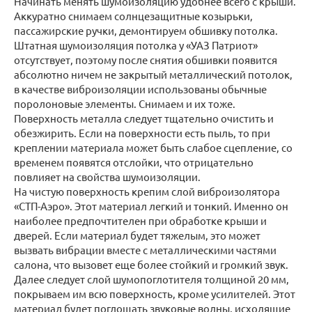
Начинать менять шумоизоляцию удобнее всего с крыши.
Аккуратно снимаем солнцезащитные козырьки,
пассажирские ручки, демонтируем обшивку потолка.
Штатная шумоизоляция потолка у «УАЗ Патриот»
отсутствует, поэтому после снятия обшивки появится
абсолютно ничем не закрытый металлический потолок,
в качестве виброизоляции использованы обычные
поролоновые элементы. Снимаем и их тоже.
Поверхность металла следует тщательно очистить и
обезжирить. Если на поверхности есть пыль, то при
креплении материала может быть слабое сцепление, со
временем появятся отслойки, что отрицательно
повлияет на свойства шумоизоляции.
На чистую поверхность крепим слой виброизолятора
«СТП-Аэро». Этот материал легкий и тонкий. Именно он
наиболее предпочтителен при обработке крыши и
дверей. Если материал будет тяжелым, это может
вызвать вибрации вместе с металлическими частями
салона, что вызовет еще более стойкий и громкий звук.
Далее следует слой шумопоглотителя толщиной 20 мм,
покрываем им всю поверхность, кроме усилителей. Этот
материал будет поглощать звуковые волны, исходящие