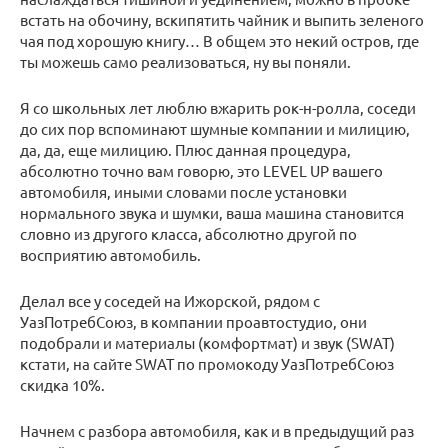
встать на обочину, вскипятить чайник и выпить зеленого
чая под хорошую книгу… В общем это некий остров, где
ты можешь само реализоваться, ну вы поняли.
Я со школьных лет люблю вжарить рок-н-ролла, соседи
до сих пор вспоминают шумные компании и милицию,
да, да, еще милицию. Плюс данная процедура,
абсолютно точно вам говорю, это LEVEL UP вашего
автомобиля, иными словами после установки
нормального звука и шумки, ваша машина становится
словно из другого класса, абсолютно другой по
восприятию автомобиль.
Делал все у соседей на Ижорской, рядом с
УазПотребСоюз, в компании проавтостудио, они
подобрали и материалы (комфортмат) и звук (SWAT)
кстати, на сайте SWAT по промокоду УазПотребСоюз
скидка 10%.
Начнем с разбора автомобиля, как и в предыдущий раз