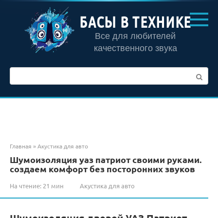
Перейти
к
БАСЫ В ТЕХНИКЕ
контенту
Все для любителей
качественного звука
Поиск:
Главная
»
Акустика для авто
Шумоизоляция уаз патриот своими руками.
создаем комфорт без посторонних звуков
На чтение:
21 мин
Акустика для авто