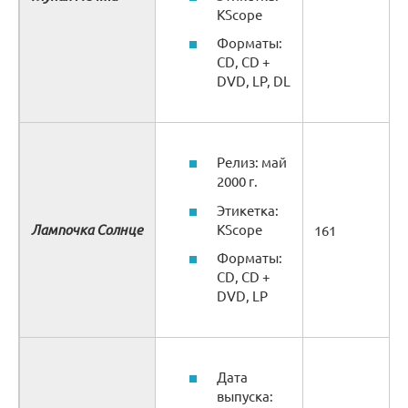
KScope
Форматы:
CD, CD +
DVD, LP, DL
Релиз: май
2000 г.
Этикетка:
Лампочка Солнце
KScope
161
Форматы:
CD, CD +
DVD, LP
Дата
выпуска: