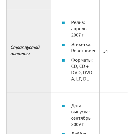
Релиз:
апрель
2007 г.
Этикетка:
Страх пустой
Roadrunner
31
планеты
Форматы:
CD, CD +
DVD, DVD-
A, LP, DL
Дата
выпуска:
сентябрь
2009 г.
Лейбл: