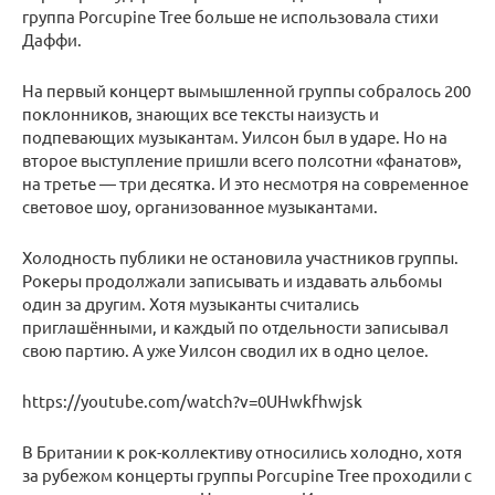
группа Porcupine Tree больше не использовала стихи
Даффи.
На первый концерт вымышленной группы собралось 200
поклонников, знающих все тексты наизусть и
подпевающих музыкантам. Уилсон был в ударе. Но на
второе выступление пришли всего полсотни «фанатов»,
на третье — три десятка. И это несмотря на современное
световое шоу, организованное музыкантами.
Холодность публики не остановила участников группы.
Рокеры продолжали записывать и издавать альбомы
один за другим. Хотя музыканты считались
приглашёнными, и каждый по отдельности записывал
свою партию. А уже Уилсон сводил их в одно целое.
https://youtube.com/watch?v=0UHwkfhwjsk
В Британии к рок-коллективу относились холодно, хотя
за рубежом концерты группы Porcupine Tree проходили с