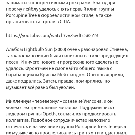
заниматься прогрессивными рокерами. Благодаря
новому лейблу удалось снять первый клип группы
Porcupine Tree в сюрреалистичном стиле, а также
организовать гастроли в США.
https://youtube.com/watch?v=zSvdLcS62ZM
Альбом Lightbulb Sun (2000) очень разочаровал Стивена,
так как композиции были написаны в стиле предыдущих
песен. И ничего нового и прогрессивного сделать не
удалось. Фронтмен не смог найти общего языка с
барабанщиком Крисом Мейтландом. Они повздорили,
даже подрались. Затем, правда, помирились, но
музыкант всё равно был уволен.
Миллениум «перевернул» сознание Уилсона, и он
увлёкся экстремальным металом. Подружившись с
лидером группы Opeth, согласился продюсировать
коллектив. Подобное сотрудничество наложило
отпечаток и на звучание группы Porcupine Tree. Теперь в
их музыке явно прослеживались трип-хоп и индастриал.