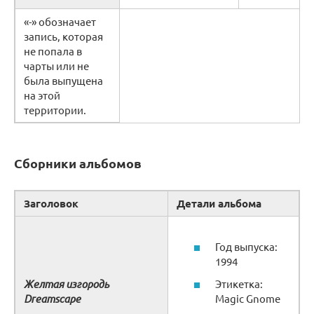
«-» обозначает
запись, которая
не попала в
чарты или не
была выпущена
на этой
территории.
Сборники альбомов
Заголовок
Детали альбома
Год выпуска:
1994
Желтая изгородь
Этикетка:
Dreamscape
Magic Gnome