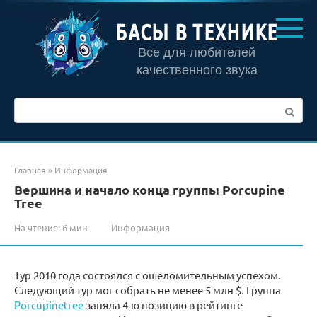
Перейти
к
БАСЫ В ТЕХНИКЕ
контенту
Все для любителей
качественного звука
Поиск:
Главная
»
Информация
Вершина и начало конца группы Porcupine
Tree
На чтение:
6 мин
Информация
Тур 2010 года состоялся с ошеломительным успехом.
Следующий тур мог собрать не менее 5 млн $. Группа
Porcupinetree
заняла 4-ю позицию в рейтинге