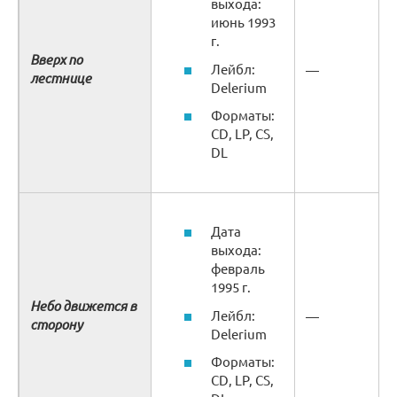
выхода:
июнь 1993
г.
Вверх по
Лейбл:
—
лестнице
Delerium
Форматы:
CD, LP, CS,
DL
Дата
выхода:
февраль
1995 г.
Небо движется в
Лейбл:
—
сторону
Delerium
Форматы:
CD, LP, CS,