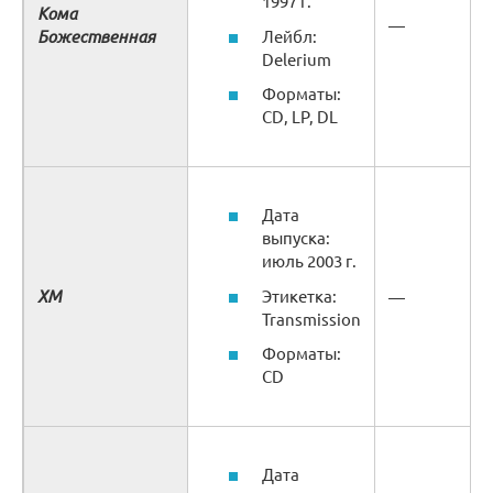
1997 г.
Кома
—
Божественная
Лейбл:
Delerium
Форматы:
CD, LP, DL
Дата
выпуска:
июль 2003 г.
XM
Этикетка:
—
Transmission
Форматы:
CD
Дата