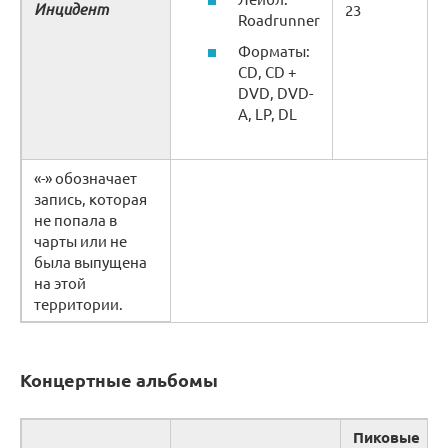
Инцидент
23
Roadrunner
Форматы:
CD, CD +
DVD, DVD-
A, LP, DL
«-» обозначает
запись, которая
не попала в
чарты или не
была выпущена
на этой
территории.
Концертные альбомы
Пиковые