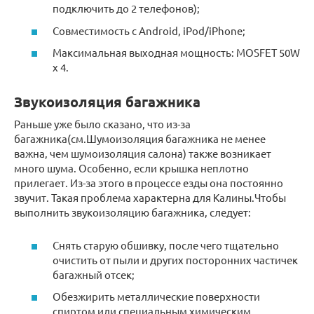
подключить до 2 телефонов);
Совместимость с Android, iPod/iPhone;
Максимальная выходная мощность: MOSFET 50W
x 4.
Звукоизоляция багажника
Раньше уже было сказано, что из-за
багажника(см.Шумоизоляция багажника не менее
важна, чем шумоизоляция салона) также возникает
много шума. Особенно, если крышка неплотно
прилегает. Из-за этого в процессе езды она постоянно
звучит. Такая проблема характерна для Калины.Чтобы
выполнить звукоизоляцию багажника, следует:
Снять старую обшивку, после чего тщательно
очистить от пыли и других посторонних частичек
багажный отсек;
Обезжирить металлические поверхности
спиртом или специальным химическим