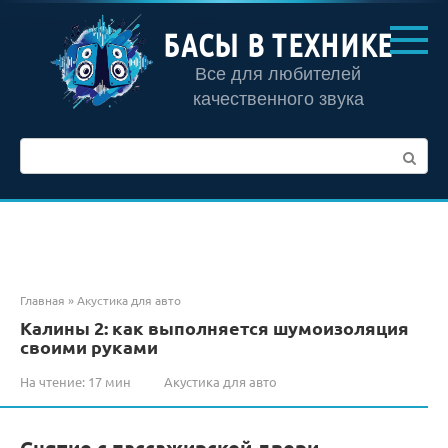
Перейти
к
БАСЫ В ТЕХНИКЕ
контенту
Все для любителей
качественного звука
Поиск:
Главная
»
Акустика для авто
Калины 2: как выполняется шумоизоляция
своими руками
На чтение:
17 мин
Акустика для авто