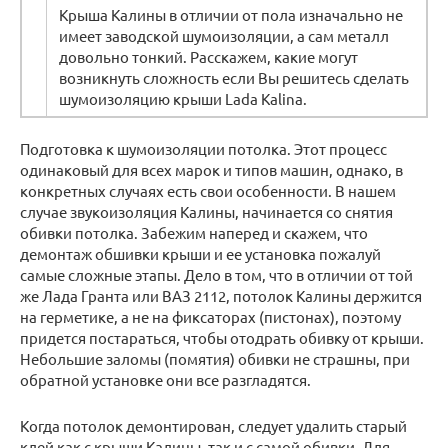
Крыша Калины в отличии от пола изначально не
имеет заводской шумоизоляции, а сам металл
довольно тонкий. Расскажем, какие могут
возникнуть сложность если Вы решитесь сделать
шумоизоляцию крыши Lada Kalina.
Подготовка к шумоизоляции потолка. Этот процесс
одинаковый для всех марок и типов машин, однако, в
конкретных случаях есть свои особенности. В нашем
случае звукоизоляция Калины, начинается со снятия
обивки потолка. Забежим наперед и скажем, что
демонтаж обшивки крыши и ее установка пожалуй
самые сложные этапы. Дело в том, что в отличии от той
же Лада Гранта или ВАЗ 2112, потолок Калины держится
на герметике, а не на фиксаторах (пистонах), поэтому
придется постараться, чтобы отодрать обивку от крыши.
Небольшие заломы (помятия) обивки не страшны, при
обратной установке они все разгладятся.
Когда потолок демонтирован, следует удалить старый
клей как с крыши Калины, так и с самой обивки. Для