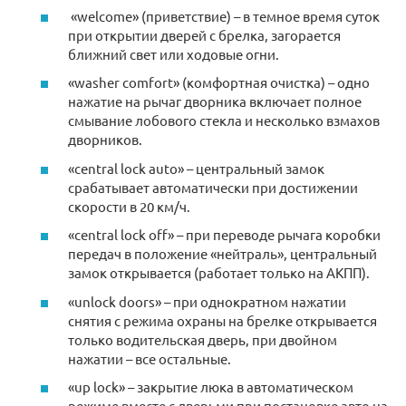
«welcome» (приветствие) – в темное время суток
при открытии дверей с брелка, загорается
ближний свет или ходовые огни.
«washer comfort» (комфортная очистка) – одно
нажатие на рычаг дворника включает полное
смывание лобового стекла и несколько взмахов
дворников.
«central lock auto» – центральный замок
срабатывает автоматически при достижении
скорости в 20 км/ч.
«central lock off» – при переводе рычага коробки
передач в положение «нейтраль», центральный
замок открывается (работает только на АКПП).
«unlock doors» – при однократном нажатии
снятия с режима охраны на брелке открывается
только водительская дверь, при двойном
нажатии – все остальные.
«up lock» – закрытие люка в автоматическом
режиме вместе с дверьми при постановке авто на