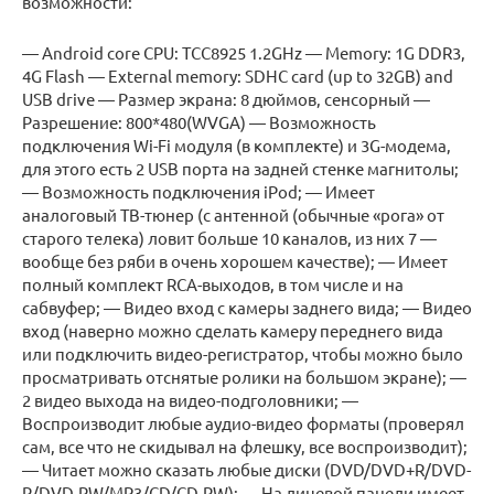
возможности:
— Android core CPU: TCC8925 1.2GHz — Memory: 1G DDR3,
4G Flash — External memory: SDHC card (up to 32GB) and
USB drive — Размер экрана: 8 дюймов, сенсорный —
Разрешение: 800*480(WVGA) — Возможность
подключения Wi-Fi модуля (в комплекте) и 3G-модема,
для этого есть 2 USB порта на задней стенке магнитолы;
— Возможность подключения iPod; — Имеет
аналоговый ТВ-тюнер (с антенной (обычные «рога» от
старого телека) ловит больше 10 каналов, из них 7 —
вообще без ряби в очень хорошем качестве); — Имеет
полный комплект RCA-выходов, в том числе и на
сабвуфер; — Видео вход с камеры заднего вида; — Видео
вход (наверно можно сделать камеру переднего вида
или подключить видео-регистратор, чтобы можно было
просматривать отснятые ролики на большом экране); —
2 видео выхода на видео-подголовники; —
Воспроизводит любые аудио-видео форматы (проверял
сам, все что не скидывал на флешку, все воспроизводит);
— Читает можно сказать любые диски (DVD/DVD+R/DVD-
R/DVD-RW/MP3/CD/CD-RW); — На лицевой панели имеет