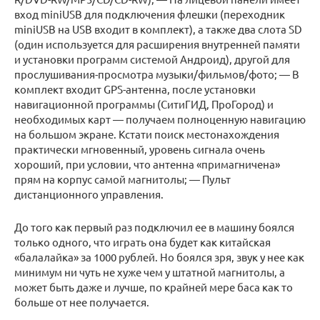
вход miniUSB для подключения флешки (переходник
miniUSB на USB входит в комплект), а также два слота SD
(один используется для расширения внутренней памяти
и установки программ системой Андроид), другой для
прослушивания-просмотра музыки/фильмов/фото; — В
комплект входит GPS-антенна, после установки
навигационной программы (СитиГИД, ПроГород) и
необходимых карт — получаем полноценную навигацию
на большом экране. Кстати поиск местонахождения
практически мгновенный, уровень сигнала очень
хороший, при условии, что антенна «примагничена»
прям на корпус самой магнитолы; — Пульт
дистанционного управления.
До того как первый раз подключил ее в машину боялся
только одного, что играть она будет как китайская
«балалайка» за 1000 рублей. Но боялся зря, звук у нее как
минимум ни чуть не хуже чем у штатной магнитолы, а
может быть даже и лучше, по крайней мере баса как то
больше от нее получается.