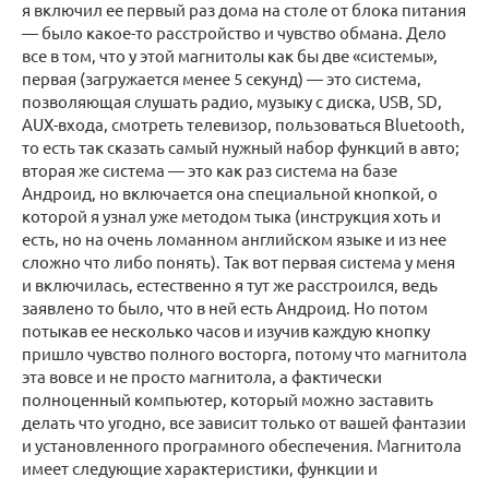
я включил ее первый раз дома на столе от блока питания
— было какое-то расстройство и чувство обмана. Дело
все в том, что у этой магнитолы как бы две «системы»,
первая (загружается менее 5 секунд) — это система,
позволяющая слушать радио, музыку с диска, USB, SD,
AUX-входа, смотреть телевизор, пользоваться Bluetooth,
то есть так сказать самый нужный набор функций в авто;
вторая же система — это как раз система на базе
Андроид, но включается она специальной кнопкой, о
которой я узнал уже методом тыка (инструкция хоть и
есть, но на очень ломанном английском языке и из нее
сложно что либо понять). Так вот первая система у меня
и включилась, естественно я тут же расстроился, ведь
заявлено то было, что в ней есть Андроид. Но потом
потыкав ее несколько часов и изучив каждую кнопку
пришло чувство полного восторга, потому что магнитола
эта вовсе и не просто магнитола, а фактически
полноценный компьютер, который можно заставить
делать что угодно, все зависит только от вашей фантазии
и установленного програмного обеспечения. Магнитола
имеет следующие характеристики, функции и