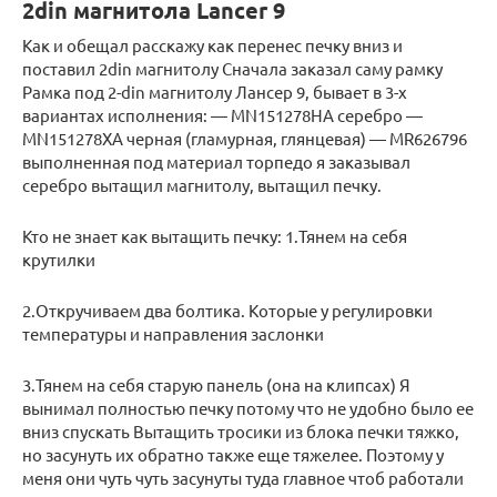
2din магнитола Lancer 9
Как и обещал расскажу как перенес печку вниз и
поставил 2din магнитолу Сначала заказал саму рамку
Рамка под 2-din магнитолу Лансер 9, бывает в 3-х
вариантах исполнения: — MN151278HA серебро —
MN151278XA черная (гламурная, глянцевая) — MR626796
выполненная под материал торпедо я заказывал
серебро вытащил магнитолу, вытащил печку.
Кто не знает как вытащить печку: 1.Тянем на себя
крутилки
2.Откручиваем два болтика. Которые у регулировки
температуры и направления заслонки
3.Тянем на себя старую панель (она на клипсах) Я
вынимал полностью печку потому что не удобно было ее
вниз спускать Вытащить тросики из блока печки тяжко,
но засунуть их обратно также еще тяжелее. Поэтому у
меня они чуть чуть засунуты туда главное чтоб работали