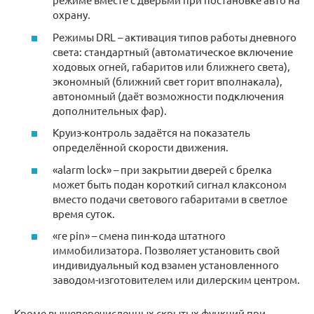
охрану.
Режимы DRL – активация типов работы дневного
света: стандартный (автоматическое включение
ходовых огней, габаритов или ближнего света),
экономный (ближний свет горит вполнакала),
автономный (даёт возможности подключения
дополнительных фар).
Круиз-контроль задаётся на показатель
определённой скорости движения.
«alarm lock» – при закрытии дверей с брелка
может быть подан короткий сигнал клаксоном
вместо подачи светового габаритами в светлое
время суток.
«re pin» – смена пин-кода штатного
иммобилизатора. Позволяет установить свой
индивидуальный код взамен установленного
заводом-изготовителем или дилерским центром.
Кроме вышеперечисленных скрытых функций при