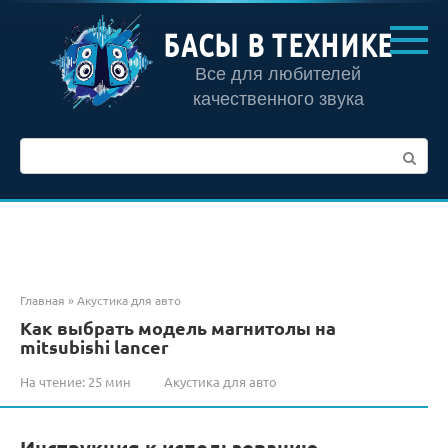
Перейти
к
БАСЫ В ТЕХНИКЕ
контенту
Все для любителей
качественного звука
Поиск:
Главная
»
Акустика для авто
Как выбрать модель магнитолы на
mitsubishi lancer
На чтение:
25 мин
Акустика для авто