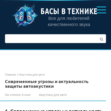
Перейти
к
БАСЫ В ТЕХНИКЕ
контенту
Все для любителей
качественного звука
Поиск:
Главная
»
Акустика для авто
Современные угрозы и актуальность
защиты автоакустики
На чтение:
6 мин
Акустика для авто