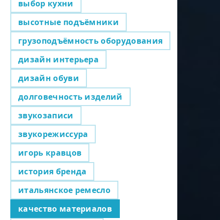
выбор кухни
высотные подъёмники
грузоподъёмность оборудования
дизайн интерьера
дизайн обуви
долговечность изделий
звукозаписи
звукорежиссура
игорь кравцов
история бренда
итальянское ремесло
качество материалов