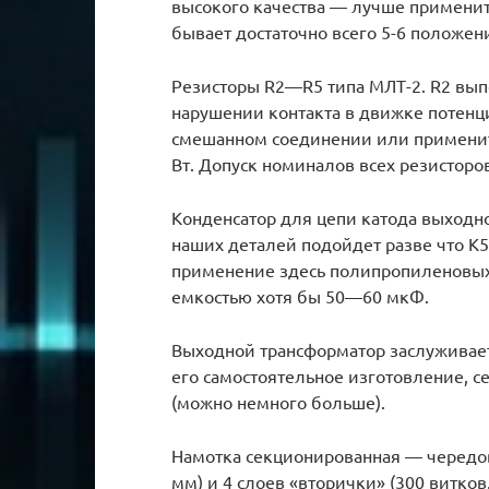
высокого качества — лучше применить
бывает достаточно всего 5-6 положен
Резисторы R2—R5 типа МЛТ-2. R2 вы
нарушении контакта в движке потенци
смешанном соединении или примени
Вт. Допуск номиналов всех резисторо
Конденсатор для цепи катода выход
наших деталей подойдет разве что К
применение здесь полипропиленовых
емкостью хотя бы 50—60 мкФ.
Выходной трансформатор заслуживает 
его самостоятельное изготовление, с
(можно немного больше).
Намотка секционированная — чередова
мм) и 4 слоев «вторички» (300 витков,