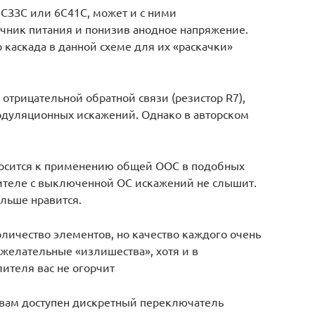
6СЗЗС или 6С41С, может и с ними
чник питания и понизив анодное напряжение.
о каскада в данной схеме для их «раскачки»
й отрицательной обратной связи (резистор R7),
одуляционных искажений. Однако в авторском
носится к применению общей ООС в подобных
лителе с выключенной ОС искажений не слышит.
льше нравится.
личество элементов, но качество каждого очень
желательные «излишества», хотя и в
ителя вас не огорчит
и вам доступен дискретный переключатель