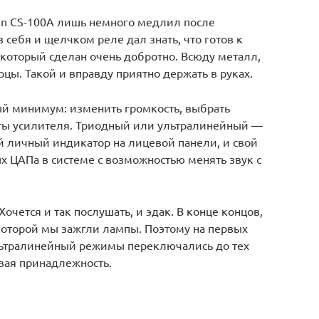
yin CS-100A лишь немного медлил после
 себя и щелчком реле дал знать, что готов к
, который сделан очень добротно. Всюду металл,
рцы. Такой и вправду приятно держать в руках.
й минимум: изменить громкость, выбрать
ты усилителя. Триодный или ультралинейный —
ой личный индикатор на лицевой панели, и свой
ых ЦАПа в системе с возможностью менять звук с
 Хочется и так послушать, и эдак. В конце концов,
которой мы зажгли лампы. Поэтому на первых
льтралинейный режимы переключались до тех
вая принадлежность.