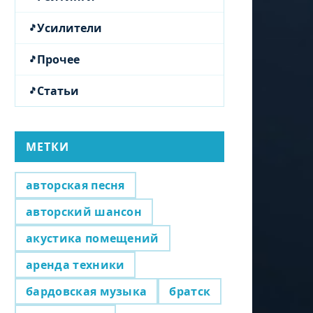
Усилители
Прочее
Статьи
МЕТКИ
авторская песня
авторский шансон
акустика помещений
аренда техники
бардовская музыка
братск