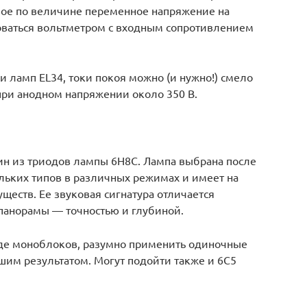
вое по величине переменное напряжение на
оваться вольтметром с входным сопротивлением
 ламп EL34, токи покоя можно (и нужно!) смело
при анодном напряжении около 350 В.
один из триодов лампы 6Н8С. Лампа выбрана после
льких типов в различных режимах и имеет на
уществ. Ее звуковая сигнатура отличается
опанорамы — точностью и глубиной.
иде моноблоков, разумно применить одиночные
шим результатом. Могут подойти также и 6С5