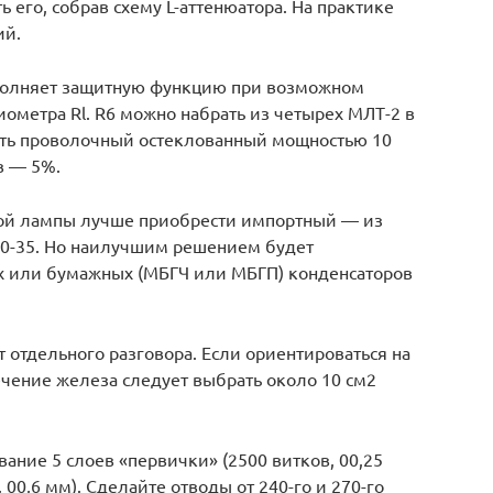
 его, собрав схему L-аттенюатора. На практике
ий.
полняет защитную функцию при возможном
ометра Rl. R6 можно набрать из четырех МЛТ-2 в
ть проволочный остеклованный мощностью 10
в — 5%.
ной лампы лучше приобрести импортный — из
50-35. Но наилучшим решением будет
 или бумажных (МБГЧ или МБГП) конденсаторов
отдельного разговора. Если ориентироваться на
ечение железа следует выбрать около 10 см2
ние 5 слоев «первички» (2500 витков, 00,25
 00,6 мм). Сделайте отводы от 240-го и 270-го