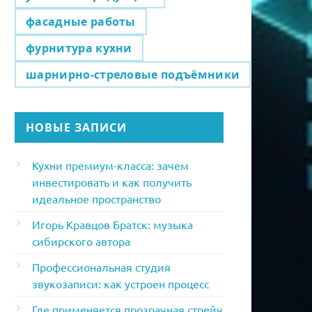
фасадные работы
фурнитура кухни
шарнирно-стреловые подъёмники
НОВЫЕ ЗАПИСИ
Кухни премиум-класса: зачем
инвестировать и как получить
идеальное пространство
Игорь Кравцов Братск: музыка
сибирского автора
Профессиональная студия
звукозаписи: как устроен процесс
Где применяется прозрачная стрейч