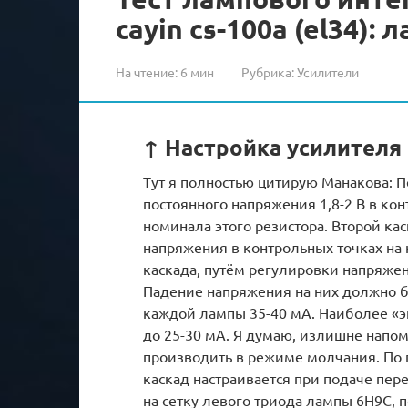
cayin cs-100a (el34): 
На чтение:
6 мин
Рубрика:
Усилители
↑ Настройка усилителя
Тут я полностью цитирую Манакова: П
постоянного напряжения 1,8-2 В в ко
номинала этого резистора. Второй ка
напряжения в контрольных точках на
каскада, путём регулировки напряже
Падение напряжения на них должно быт
каждой лампы 35-40 мА. Наиболее «э
до 25-30 мА. Я думаю, излишне напоми
производить в режиме молчания. П
каскад настраивается при подаче пере
на сетку левого триода лампы 6Н9С, 