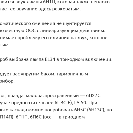
авится звук лампы 6Н1П, которая также неплохо
итает ее звучание здесь резковатым.
оматического смещения не шунтируется
шую местную ООС с линеаризующим действием.
снимает проблему его влияния на звук, которое
ным.
проб выбрана лампа EL34 в три-одном включении.
радует вас упругим басом, гармоничным
рибор!
лог, правда, малораспространенный — 6П27С.
учае предпочтительнее 6ПЗС-Е), ГУ-50. При
ого каскада можно попробовать 6Н5С (6Н13С), по
П14П), 6П1П, 6П6С (все — в триодном