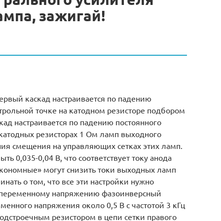
лампа, зажигай!
ервый каскад настраивается по падению
нтрольной точке на катодном резисторе подбором
скад настраивается по падению постоянного
 катодных резисторах 1 Ом ламп выходного
ния смещения на управляющих сетках этих ламп.
ь 0,035-0,04 В, что соответствует току анода
кономные» могут снизить токи выходных ламп
нать о том, что все эти настройки нужно
о переменному напряжению фазоинверсный
менного напряжения около 0,5 В с частотой 3 кГц
подстроечным резистором в цепи сетки правого