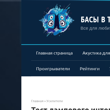
Перейти
к
контенту
БАСЫ В 
Все для любит
Главная страница
Акустика для
Проигрыватели
Рейтинги
Главная
»
Усилители
Тест лампового инте