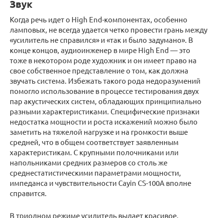
Звук
Когда речь идет о High End-компонентах, особенно
ламповых, не всегда удается четко провести грань между
«усилитель не справился» и «так и было задумано». В
конце концов, аудиоинженер в мире High End — это
тоже в некотором роде художник и он имеет право на
свое собственное представление о том, как должна
звучать система. Избежать такого рода недоразумений
помогло использование в процессе тестирования двух
пар акустических систем, обладающих принципиально
разными характеристиками. Специфические признаки
недостатка мощности и роста искажений можно было
заметить на тяжелой нагрузке и на громкости выше
средней, что в общем соответствует заявленным
характеристикам. С крупными полочниками или
напольниками средних размеров со столь же
среднестатистическими параметрами мощности,
импеданса и чувствительности Cayin CS-100A вполне
справится.
В триодном режиме усилитель выдает красивое,