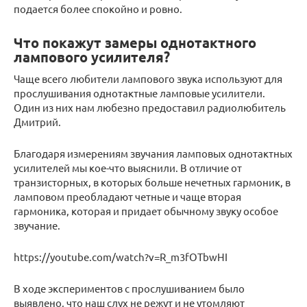
подается более спокойно и ровно.
Что покажут замеры однотактного
лампового усилителя?
Чаще всего любители лампового звука используют для
прослушивания однотактные ламповые усилители.
Один из них нам любезно предоставил радиолюбитель
Дмитрий.
Благодаря измерениям звучания ламповых однотактных
усилителей мы кое-что выяснили. В отличие от
транзисторных, в которых больше нечетных гармоник, в
ламповом преобладают четные и чаще вторая
гармоника, которая и придает обычному звуку особое
звучание.
https://youtube.com/watch?v=R_m3fOTbwHI
В ходе экспериментов с прослушиванием было
выявлено, что наш слух не режут и не утомляют