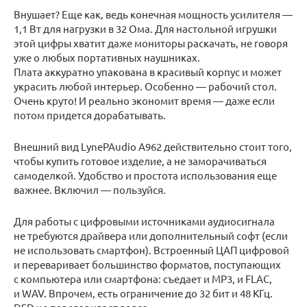
Внушает? Еще как, ведь конечная мощность усилителя —
1,1 Вт для нагрузки в 32 Ома. Для настольной игрушки
этой цифры хватит даже мониторы раскачать, не говоря
уже о любых портативных наушниках.
Плата аккуратно упакована в красивый корпус и может
украсить любой интерьер. Особенно — рабочий стол.
Очень круто! И реально экономит время — даже если
потом придется дорабатывать.
Внешний вид LynePAudio A962 действительно стоит того,
чтобы купить готовое изделие, а не заморачиваться
самоделкой. Удобство и простота использования еще
важнее. Включил — пользуйся.
Для работы с цифровыми источниками аудиосигнала
не требуются драйвера или дополнительный софт (если
не использовать смартфон). Встроенный ЦАП цифровой
и переваривает большинство форматов, поступающих
с компьютера или смартфона: съедает и MP3, и FLAC,
и WAV. Впрочем, есть ограничение до 32 бит и 48 КГц.