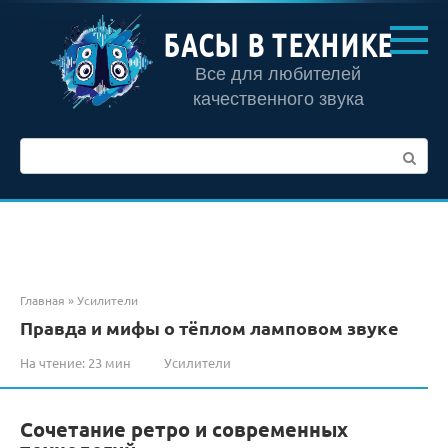
Перейти
к
БАСЫ В ТЕХНИКЕ
контенту
Все для любителей
качественного звука
Поиск:
Главная
»
Усилители
Правда и мифы о тёплом ламповом звуке
На чтение:
23 мин
Усилители
Сочетание ретро и современных