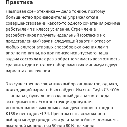
Практика
Ламповая схемотехника — дело тонкое, поэтому
большинство производителей упражняются в
совершенствовании какого-то одного сочетания режима
работы ламп и класса усиления. Стремление
разработчиков получать идеальный (согласно их
представлениям) звук и следующий за этим отказ от
любых альтернативных способов включения ламп
вполне понятны, но при поиске испытуемого наша
задача состояла как раз в обратном: иметь возможность
сравнить один и тот же набор ламп как минимум в двух
вариантах включения.
Это существенно сократило выбор кандидатов, однако,
подходящий вариант был найден. Им стал Cayin CS-100A
— аппарат, буквально созданный для разного рода
экспериментов. Его конструкция допускает
использование выходных ламп двух типов: тетродов
KT88 и пентодов EL34. При этом есть возможность
выбора между триодным и ультралинейным режимом с
выходной мощностью 50 или 80 Вт на канал,