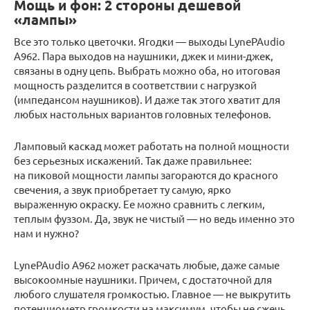
Мощь и фон: 2 стороны дешевой
«лампы»
Все это только цветочки. Ягодки — выходы LynePAudio
A962. Пара выходов на наушники, джек и мини-джек,
связаны в одну цепь. Выбрать можно оба, но итоговая
мощность разделится в соответствии с нагрузкой
(импедансом наушников). И даже так этого хватит для
любых настольных вариантов головных телефонов.
Ламповый каскад может работать на полной мощности
без серьезных искажений. Так даже правильнее:
на пиковой мощности лампы загораются до красного
свечения, а звук приобретает ту самую, ярко
выраженную окраску. Ее можно сравнить с легким,
теплым фуззом. Да, звук не чистый — но ведь именно это
нам и нужно?
LynePAudio A962 может раскачать любые, даже самые
высокоомные наушники. Причем, с достаточной для
любого слушателя громкостью. Главное — не выкрутить
потенциометр громкости на максимум, чтобы не сжечь