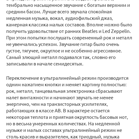
тембрально насыщенное звучание с богатым верхним и
средним басом. Лучше всего звучала спокойная
медленная музыка, вокал, аудиофильский джаз,
камерная классика малых составов. Вполне можно было
получить удовольствие от ранних Beatles и Led Zeppelin.
При этом попытки послушать современный рок и металл
не увенчались успехом. Звучание гитар было очень
густое, тягучее, округлое и не особенно агрессивное.
Самый злющий металл подавался так, словно его
записывали в начале семидесятых.
Переключение в ультралинейный режим производится
одним нажатием кнопки и меняет картину полностью:
рок, металл, танцевальная электроника сбрасывают
налет винтажности и начинают звучать не менее
энергично, чем на транзисторных усилителях,
работающих в классе АВ. В характере остается
некоторая теплота и приятная округлость басовых нот,
но в весьма умеренных количествах. На медленной
музыке и малых составах ультралинейный режим не
столь красив и выразителен, как триодный, музыка