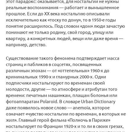
этот парадокс: оказывается, для ностальгии не нужны
реальные воспоминания — работает и вымышленное
прошлое. Если до XX века ностальгию описывали
исключительно как «тоску по дому», то в 1950-е годы
понятие расширилось. Под словом «дом» люди зачастую
понимают не только родину, свой город, улицу или
квартиру, а конкретных людей, вещи или даже время —
например, детство.
Существование такого феномена подтверждает масса
страниц и пабликов в соцсетях, посвященных
различным эпохам — от «оттепельных» 1960-х до
криминальных 1990-х и гламурных 2000-х. Одни
подписчики ностальгируют по временам своей
молодости, другие — по атмосфере и атрибутам того
времени: печатным машинкам, плащам болонья или
фотоаппаратам Polaroid. В словаре Urban Dictionary
даже появилось новое слово — anemoia, которое
означает «чувство ностальгии по временам, в которых не
жил». Главный герой фильма «Полночь в Париже»
ностальгирует по Франции 1920-х и то ли в своих грезах,