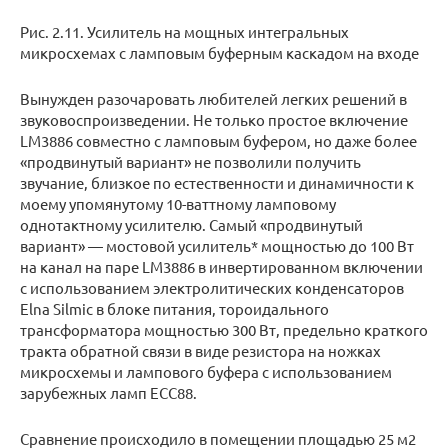
Рис. 2.11. Усилитель на мощных интегральных
микросхемах с ламповым буферным каскадом на входе
Вынужден разочаровать любителей легких решений в
звуковоспроизведении. Не только простое включение
LM3886 совместно с ламповым буфером, но даже более
«продвинутый вариант» не позволили получить
звучание, близкое по естественности и динамичности к
моему упомянутому 10-ваттному ламповому
однотактному усилителю. Самый «продвинутый
вариант» — мостовой усилитель* мощностью до 100 Вт
на канал на паре LM3886 в инвертированном включении
с использованием электролитических конденсаторов
Elna Silmic в блоке питания, тороидального
трансформатора мощностью 300 Вт, предельно краткого
тракта обратной связи в виде резистора на ножках
микросхемы и лампового буфера с использованием
зарубежных ламп ЕСС88.
Сравнение происходило в помещении площадью 25 м2