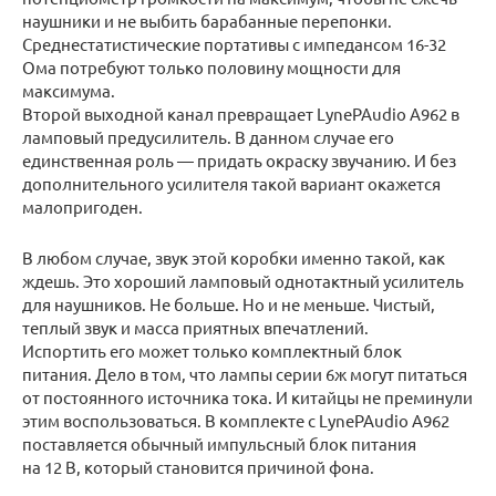
наушники и не выбить барабанные перепонки.
Среднестатистические портативы с импедансом 16-32
Ома потребуют только половину мощности для
максимума.
Второй выходной канал превращает LynePAudio A962 в
ламповый предусилитель. В данном случае его
единственная роль — придать окраску звучанию. И без
дополнительного усилителя такой вариант окажется
малопригоден.
В любом случае, звук этой коробки именно такой, как
ждешь. Это хороший ламповый однотактный усилитель
для наушников. Не больше. Но и не меньше. Чистый,
теплый звук и масса приятных впечатлений.
Испортить его может только комплектный блок
питания. Дело в том, что лампы серии 6ж могут питаться
от постоянного источника тока. И китайцы не преминули
этим воспользоваться. В комплекте с LynePAudio A962
поставляется обычный импульсный блок питания
на 12 В, который становится причиной фона.