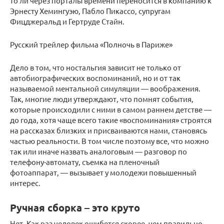
то ли через порталы времени переносится в компанию к
Эрнесту Хемингуэю, Пабло Пикассо, супругам
Фицджеральд и Гертруде Стайн.
Русский трейлер фильма «Полночь в Париже»
Дело в том, что ностальгия зависит не только от
автобиографических воспоминаний, но и от так
называемой ментальной симуляции — воображения.
Так, многие люди утверждают, что помнят события,
которые происходили с ними в самом раннем детстве —
до года, хотя чаще всего такие «воспоминания» строятся
на рассказах близких и присваиваются нами, становясь
частью реальности. В том числе поэтому все, что можно
так или иначе назвать аналоговым — разговор по
телефону-автомату, съемка на пленочный
фотоаппарат, — вызывает у молодежи повышенный
интерес.
Ручная сборка – это круто
Нет. Как раз человек ошибется скорее, чем правильно