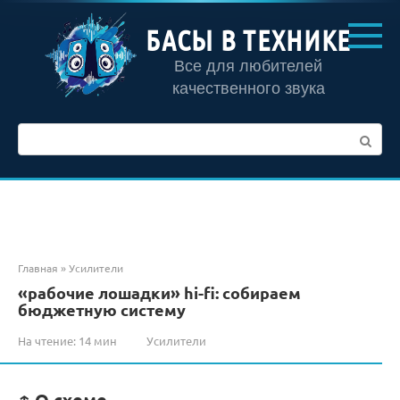
Перейти
к
БАСЫ В ТЕХНИКЕ
контенту
Все для любителей
качественного звука
Поиск:
Главная
»
Усилители
«рабочие лошадки» hi-fi: собираем
бюджетную систему
На чтение:
14 мин
Усилители