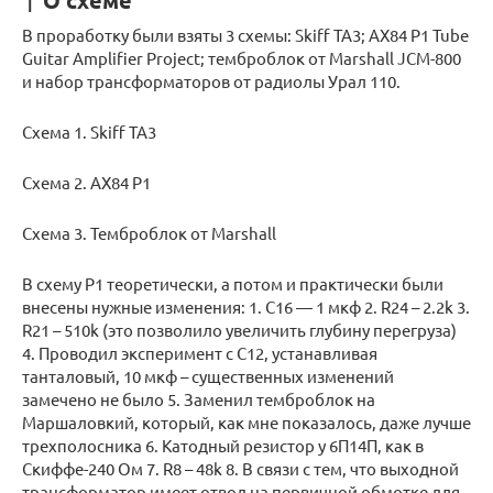
↑ О схеме
В проработку были взяты 3 схемы: Skiff TA3; AX84 P1 Tube
Guitar Amplifier Project; темброблок от Marshall JCM-800
и набор трансформаторов от радиолы Урал 110.
Схема 1. Skiff TA3
Схема 2. AX84 P1
Схема 3. Темброблок от Marshall
В схему P1 теоретически, а потом и практически были
внесены нужные изменения: 1. С16 — 1 мкф 2. R24 – 2.2k 3.
R21 – 510k (это позволило увеличить глубину перегруза)
4. Проводил эксперимент с C12, устанавливая
танталовый, 10 мкф – существенных изменений
замечено не было 5. Заменил темброблок на
Маршаловкий, который, как мне показалось, даже лучше
трехполосника 6. Катодный резистор у 6П14П, как в
Скиффе-240 Ом 7. R8 – 48k 8. В связи с тем, что выходной
трансформатор имеет отвод на первичной обмотке для