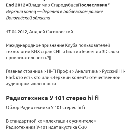
End 2012»
Владимир Стародубцев
Послесловие
*
Верхний конец — деревня в Бабаевском районе
Вологодской области
17.04.2012, Андрей Сасиновский
Международное признание Клуба пользователей
технологии KNX стран СНГ и БалтииТеряет ли 3D свою
привлекательность?||
Главная страница > HI-FI Профи > Аналитика > Русский Hi-
End: кто есть кто или «Верхний конец*» отечественной
аудиопромышленности
Радиотехника У 101 стерео hi fi
Обзор Радиотехника У 101 стерео hi fi
В стандартной комплектации с усилителем
Радиотехника У-101 идет акустика С-30