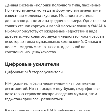
Данная система – колонки полочного типа, пассивные.
По качеству звука могут дать фору многим именитым и
известным моделям акустики. Мощности системы
достаточно для комнаты среднего размера. Однако из-за
тонких стенок корпуса и малой массы колонки у YAMAHA
NS-6490 присутствуют ожидаемые недостатки в виде
дребезга, жестковатого звука и недостаточности басов в
некоторых типах музыкальных композиций. Однако в
целом – модель можно назвать идеальной по
соотношению цена/качество.
Цифровые усилители
Цифровые hi fi стерео усилители
Hi-Fi усилители были неизменными на протяжении
десятилетий. Но с приходом ноутбуков, смартфонов и
потоковых сервисов воспроизведения музыки, этим
гаджетам пришлось развиваться.
В них стали появляться ЦАП (цифро-аналоговые