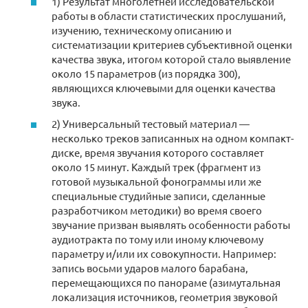
1) Результат многолетней исследовательской
работы в области статистических прослушаний,
изучению, техническому описанию и
систематизации критериев субъективной оценки
качества звука, итогом которой стало выявление
около 15 параметров (из порядка 300),
являющихся ключевыми для оценки качества
звука.
2) Универсальный тестовый материал —
несколько треков записанных на одном компакт-
диске, время звучания которого составляет
около 15 минут. Каждый трек (фрагмент из
готовой музыкальной фонограммы или же
специальные студийные записи, сделанные
разработчиком методики) во время своего
звучание призван выявлять особенности работы
аудиотракта по тому или иному ключевому
параметру и/или их совокупности. Например:
запись восьми ударов малого барабана,
перемещающихся по панораме (азимутальная
локализация источников, геометрия звуковой