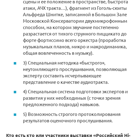
сцены и ее положение в пространстве, быстрота
атаки, АЧХ тракта…), фрагмент из Гоголь-сюиты
Альфреда Шнитке, записанной в Большом Зале
Московской Консерватории двухмикрофонным
способом, на котором звучание постепенно
разрастается от тихого струнного пиццикато до
форте фортиссимо всего оркестра (проработка
музыкальных планов, микро и макродинамика,
общая вовлеченность в музыку).
3) Специальная методика «быстрого»,
неутомляющего прослушивания, позволяющая
эксперту составить исчерпывающее
представление о качестве аудиотракта.
4) Специальная система подготовки экспертов и
развития у них необходимых (с точки зрения
предложенного подхода) навыков.
5) Возможность строгого протоколирования
результатов оценочного прослушивания.
Кто есть кто или участники выставки «Российский Hi-