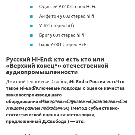
Одиссей У 010 Стерео Hi Fi.
Амфитон у 002 стерео hi fi
У 101 стерео hi fi
Бриг у 001 стерео hi fi
Барк У-001 Стерео Hi-Fi
Русский Hi-End: кто есть кто или
«Верхний конец*» отечественной
аудиопромышленности
Дмитрий Георгиевич Свобода
Hi-End в России есть
Что
такое Hi-End?
Ключевые подходы к оценке качества
звуковоспроизводящего
оборудования
«Измеряем»
«Слушаем»
«Сравниваем»
«Сов
мещаем разные подходы»
FSQ (Метод субъективно-
статистической оценки качества звука,
предложенный Д.Свобода ) — это: