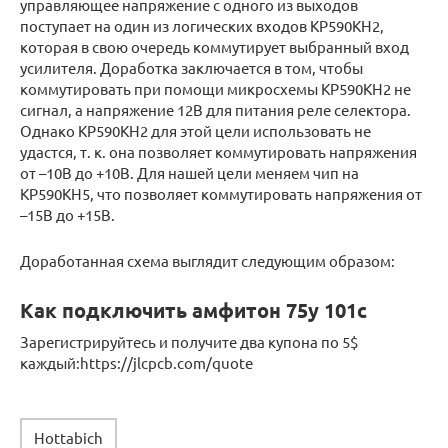
управляющее напряжение с одного из выходов
поступает на один из логических входов КР590КН2,
которая в свою очередь коммутирует выбранный вход
усилителя. Доработка заключается в том, чтобы
коммутировать при помощи микросхемы КР590КН2 не
сигнал, а напряжение 12В для питания реле селектора.
Однако КР590КН2 для этой цели использовать не
удастся, т. к. она позволяет коммутировать напряжения
от –10В до +10В. Для нашей цели меняем чип на
КР590КН5, что позволяет коммутировать напряжения от
–15В до +15В.
Доработанная схема выглядит следующим образом:
Как подключить амфитон 75у 101с
Зарегистрируйтесь и получите два купона по 5$
каждый:https://jlcpcb.com/quote
Hottabich