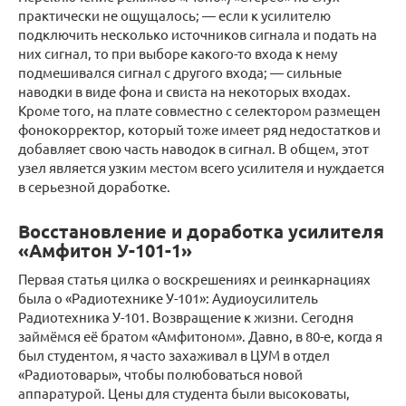
практически не ощущалось; — если к усилителю
подключить несколько источников сигнала и подать на
них сигнал, то при выборе какого-то входа к нему
подмешивался сигнал с другого входа; — сильные
наводки в виде фона и свиста на некоторых входах.
Кроме того, на плате совместно с селектором размещен
фонокорректор, который тоже имеет ряд недостатков и
добавляет свою часть наводок в сигнал. В общем, этот
узел является узким местом всего усилителя и нуждается
в серьезной доработке.
Восстановление и доработка усилителя
«Амфитон У-101-1»
Первая статья цилка о воскрешениях и реинкарнациях
была о «Радиотехнике У-101»: Аудиоусилитель
Радиотехника У-101. Возвращение к жизни. Сегодня
займёмся её братом «Амфитоном». Давно, в 80-е, когда я
был студентом, я часто захаживал в ЦУМ в отдел
«Радиотовары», чтобы полюбоваться новой
аппаратурой. Цены для студента были высоковаты,