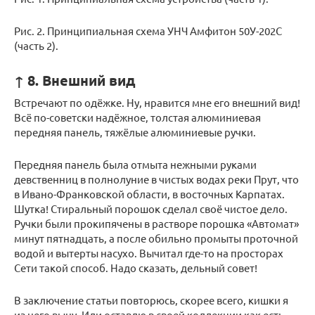
Рис. 2. Принципиальная схема УНЧ Амфитон 50У-202С
(часть 2).
↑ 8. Внешний вид
Встречают по одёжке. Ну, нравится мне его внешний вид!
Всё по-советски надёжное, толстая алюминиевая
передняя панель, тяжёлые алюминиевые ручки.
Передняя панель была отмыта нежными руками
девственниц в полнолуние в чистых водах реки Прут, что
в Ивано-Франковской области, в восточных Карпатах.
Шутка! Стиральный порошок сделал своё чистое дело.
Ручки были прокипячены в растворе порошка «Автомат»
минут пятнадцать, а после обильно промыты проточной
водой и вытерты насухо. Вычитал где-то на просторах
Сети такой способ. Надо сказать, дельный совет!
В заключение статьи повторюсь, скорее всего, кишки я
из него выну. Или оставлю в своей коллекции как есть.