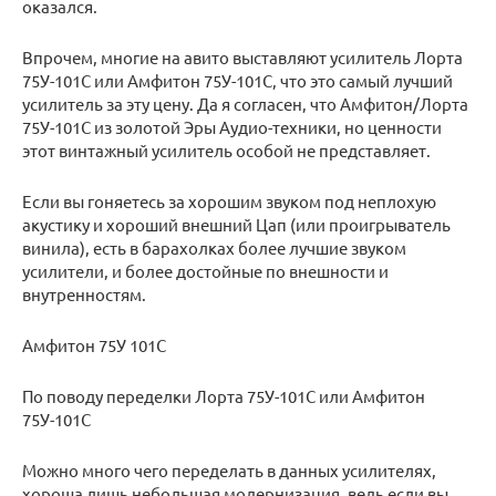
оказался.
Впрочем, многие на авито выставляют усилитель Лорта
75У-101С или Амфитон 75У-101С, что это самый лучший
усилитель за эту цену. Да я согласен, что Амфитон/Лорта
75У-101С из золотой Эры Аудио-техники, но ценности
этот винтажный усилитель особой не представляет.
Если вы гоняетесь за хорошим звуком под неплохую
акустику и хороший внешний Цап (или проигрыватель
винила), есть в барахолках более лучшие звуком
усилители, и более достойные по внешности и
внутренностям.
Амфитон 75У 101С
По поводу переделки Лорта 75У-101С или Амфитон
75У-101С
Можно много чего переделать в данных усилителях,
хороша лишь небольшая модернизация, ведь если вы