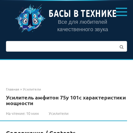
Перейти
к
БАСЫ В ТЕХНИКЕ
контенту
Все для любителей
качественного звука
Поиск:
Главная
»
Усилители
Усилитель амфитон 75у 101с характеристики
мощности
На чтение:
10 мин
Усилители