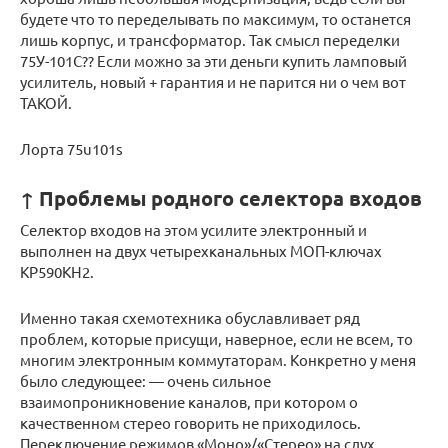
будете что то переделывать по максимум, то останется
лишь корпус, и трансформатор. Так смысл переделки
75У-101С?? Если можно за эти деньги купить ламповый
усилитель, новый + гарантия и не парится ни о чем вот
ТАКОЙ.
Лорта 75u101s
↑ Проблемы родного селектора входов
Селектор входов на этом усилите электронный и
выполнен на двух четырехканальных МОП-ключах
КР590КН2.
Именно такая схемотехника обуславливает ряд
проблем, которые присущи, наверное, если не всем, то
многим электронным коммутаторам. Конкретно у меня
было следующее: — очень сильное
взаимопроникновение каналов, при котором о
качественном стерео говорить не приходилось.
Переключение режимов «Моно»/«Стерео» на слух