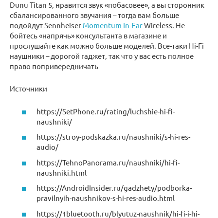
Dunu Titan 5, нравится звук «побасовее», а вы сторонник
сбалансированного звучания – тогда вам больше
подойдут Sennheiser
Momentum In-Ear
Wireless. Не
бойтесь «напрячь» консультанта в магазине и
прослушайте как можно больше моделей. Все-таки Hi-Fi
наушники – дорогой гаджет, так что у вас есть полное
право попривередничать
Источники
https://SetPhone.ru/rating/luchshie-hi-fi-
naushniki/
https://stroy-podskazka.ru/naushniki/s-hi-res-
audio/
https://TehnoPanorama.ru/naushniki/hi-fi-
naushniki.html
https://AndroidInsider.ru/gadzhety/podborka-
pravilnyih-naushnikov-s-hi-res-audio.html
https://1bluetooth.ru/blyutuz-naushnik/hi-fi-i-hi-