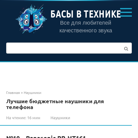
Перейти
к
БАСЫ В ТЕХНИКЕ
контенту
Все для любителей
качественного звука
Поиск:
Главная
»
Наушники
Лучшие бюджетные наушники для
телефона
На чтение:
16 мин
Наушники