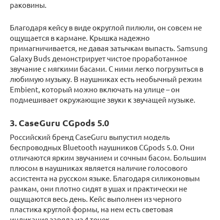
раковины.
Благодаря кейсу в виде округлой пилюли, он совсем не
ощущается в кармане. Крышка надежно
примагничивается, не давая затычкам выпасть. Samsung
Galaxy Buds демонстрирует чистое проработанное
звучание с мягкими басами. С ними легко погрузиться в
любимую музыку. В наушниках есть необычный режим
Embient, который можно включать на улице – он
подмешивает окружающие звуки к звучащей музыке.
3. CaseGuru CGpods 5.0
Российский бренд CaseGuru выпустил модель
беспроводных Bluetooth наушников CGpods 5.0. Они
отличаются ярким звучанием и сочным басом. Большим
плюсом в наушниках является наличие голосового
ассистента на русском языке. Благодаря силиконовым
рамкам, они плотно сидят в ушах и практически не
ощущаются весь день. Кейс выполнен из черного
пластика круглой формы, на нем есть световая
индикация заряда из 4 точек.