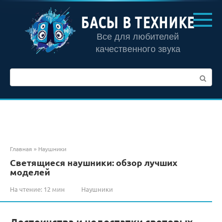
Перейти
к
БАСЫ В ТЕХНИКЕ
контенту
Все для любителей
качественного звука
Поиск:
Главная
»
Наушники
Светящиеся наушники: обзор лучших
моделей
На чтение:
12 мин
Наушники