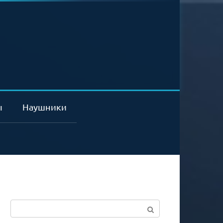
ы
Наушники
Поиск: