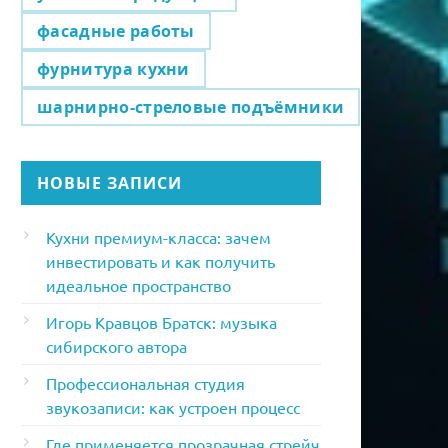
фасадные работы
фурнитура кухни
шарнирно-стреловые подъёмники
НОВЫЕ ЗАПИСИ
Кухни премиум-класса: зачем
инвестировать и как получить
идеальное пространство
Игорь Кравцов Братск: музыка
сибирского автора
Профессиональная студия
звукозаписи: как устроен процесс
Где применяется прозрачная стрейч