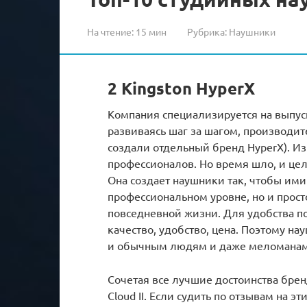
На чтение:
15 мин
Рубрика:
Наушники
2 Kingston HyperX
Компания специализируется на выпуск
развиваясь шаг за шагом, производи
создали отдельный бренд HyperX). И
профессионалов. Но время шло, и це
Она создает наушники так, чтобы ими
профессиональном уровне, но и прост
повседневной жизни. Для удобства п
качество, удобство, цена. Поэтому н
и обычным людям и даже меломанам
Сочетая все лучшие достоинства бре
Cloud II. Если судить по отзывам на э