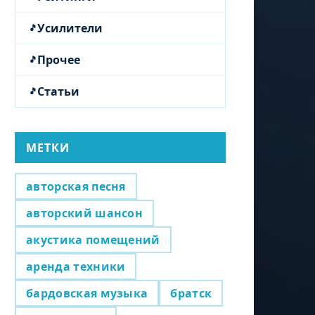
Усилители
Прочее
Статьи
МЕТКИ
авторская песня
авторский шансон
акустика помещений
аренда техники
бардовская музыка
братск