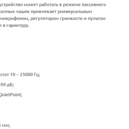
 устройство может работать в режиме пассивного
ротных чашек привлекает универсальным
с микрофоном, регулятором громкости и пультом
 в гарнитуру.
тот 10 – 25000 Гц;
04 дБ;
uietPoint;
3 мм;