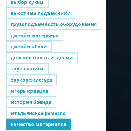
выбор кухни
высотные подъёмники
грузоподъёмность оборудования
дизайн интерьера
дизайн обуви
долговечность изделий
звукозаписи
звукорежиссура
игорь кравцов
история бренда
итальянское ремесло
качество материалов