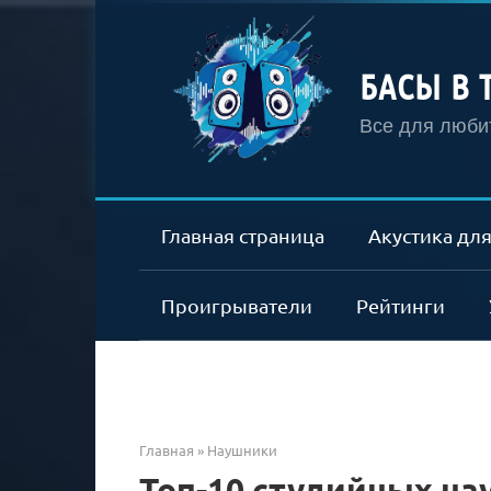
Перейти
к
контенту
БАСЫ В 
Все для любит
Главная страница
Акустика для
Проигрыватели
Рейтинги
Главная
»
Наушники
Топ-10 студийных на