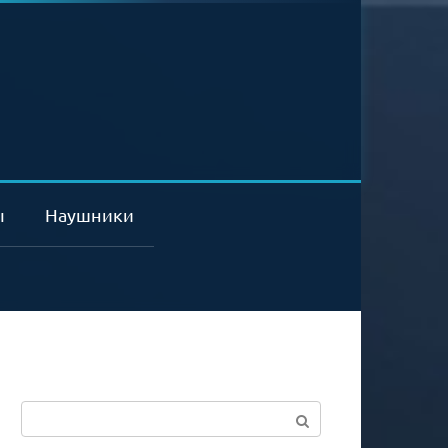
ы
Наушники
Поиск: