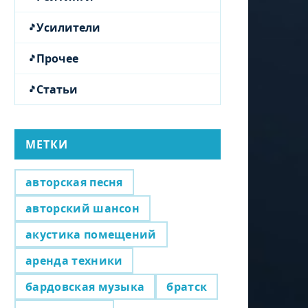
Усилители
Прочее
Статьи
МЕТКИ
авторская песня
авторский шансон
акустика помещений
аренда техники
бардовская музыка
братск