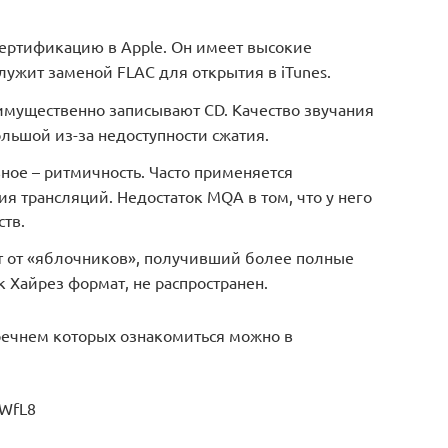
ертификацию в Apple. Он имеет высокие
лужит заменой FLAC для открытия в iTunes.
имущественно записывают CD. Качество звучания
льшой из-за недоступности сжатия.
ное – ритмичность. Часто применяется
я трансляций. Недостаток MQA в том, что у него
тв.
т от «яблочников», получивший более полные
к Хайрез формат, не распространен.
еречнем которых ознакомиться можно в
6WfL8