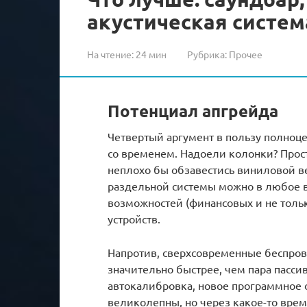
акустическая систем
На чтение:
24 мин
Рубрика:
Прочее
Потенциал апгрейда
Четвертый аргумент в пользу полноц
со временем. Надоели колонки? Прос
неплохо бы обзавестись виниловой в
раздельной системы можно в любое 
возможностей (финансовых и не толь
устройств.
Напротив, сверхсовременные беспрово
значительно быстрее, чем пара пасси
автокалибровка, новое программное о
великолепны, но через какое-то врем