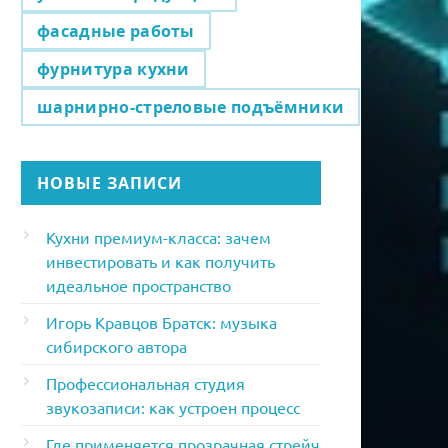
фасадные работы
фурнитура кухни
шарнирно-стреловые подъёмники
НОВЫЕ ЗАПИСИ
Кухни премиум-класса: зачем
инвестировать и как получить
идеальное пространство
Игорь Кравцов Братск: музыка
сибирского автора
Профессиональная студия
звукозаписи: как устроен процесс
Где применяется прозрачная стрейч