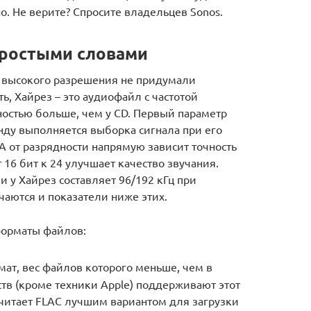
о. Не верите? Спросите владельцев Sonos.
 простыми словами
о высокого разрешения не придумали
ть, Хайрез – это аудиофайл с частотой
дностью больше, чем у CD. Первый параметр
кунду выполняется выборка сигнала при его
А от разрядности напрямую зависит точность
 16 бит к 24 улучшает качество звучания.
и у Хайрез составляет 96/192 кГц при
ечаются и показатели ниже этих.
форматы файлов:
ат, вес файлов которого меньше, чем в
ств (кроме техники Apple) поддерживают этот
считает FLAC лучшим вариантом для загрузки