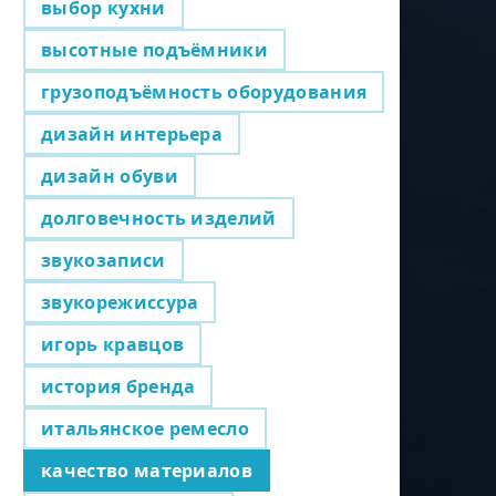
выбор кухни
высотные подъёмники
грузоподъёмность оборудования
дизайн интерьера
дизайн обуви
долговечность изделий
звукозаписи
звукорежиссура
игорь кравцов
история бренда
итальянское ремесло
качество материалов