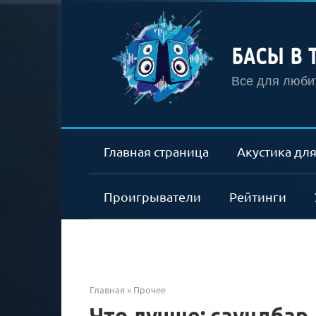
Перейти
к
контенту
БАСЫ В 
Все для любит
Главная страница
Акустика для
Проигрыватели
Рейтинги
Главная
»
Прочее
Что лучше: саундбар