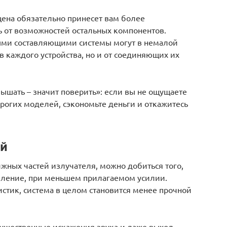
 цена обязательно принесет вам более
ть от возможностей остальных компонентов.
ми составляющими системы могут в немалой
ов каждого устройства, но и от соединяющих их
лышать – значит поверить»: если вы не ощущаете
рогих моделей, сэкономьте деньги и откажитесь
ей
жных частей излучателя, можно добиться того,
авление, при меньшем прилагаемом усилии.
стик, система в целом становится менее прочной
ущественные искажения звука и даже выход