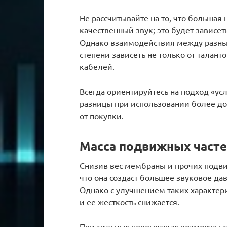
Не рассчитывайте на то, что большая
качественный звук; это будет зависе
Однако взаимодействия между разны
степени зависеть не только от талант
кабелей.
Всегда ориентируйтесь на подход «ус
разницы при использовании более до
от покупки.
Масса подвижных част
Снизив вес мембраны и прочих подви
что она создаст большее звуковое д
Однако с улучшением таких характери
и ее жесткость снижается.
При сильных перегрузках возможны с